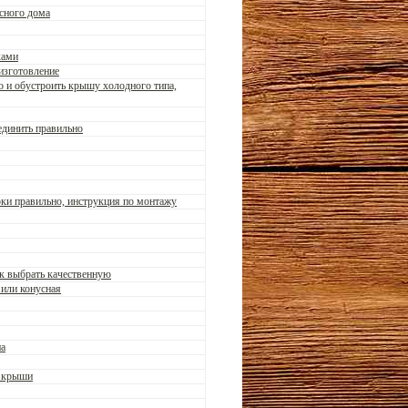
асного дома
ками
изготовление
о и обустроить крышу холодного типа,
оединить правильно
оки правильно, инструкция по монтажу
ак выбрать качественную
 или конусная
на
т крыши