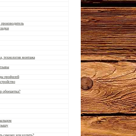
, производитель
кладки
а, технология монтажа
отзывы
иды профилей
устройство
тр обрешетка?
рыльцом
крышу
ть самому или купить?