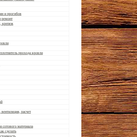
ин и прогибов
и ремонт
л, крепеж
кровли
уплотнитель прохода кровли
ой
 вентиляция, расчет
и сотового материала
ак сделать
 стоимость