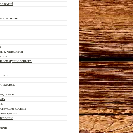
авляемый
тики, отзывы
и
рыть, материалы
истем
 и чем лучше покрыть
плить?
ол наклона
аж, ремонт
ать
ажа
нструкция кровли
овой кровли
тепление
уками