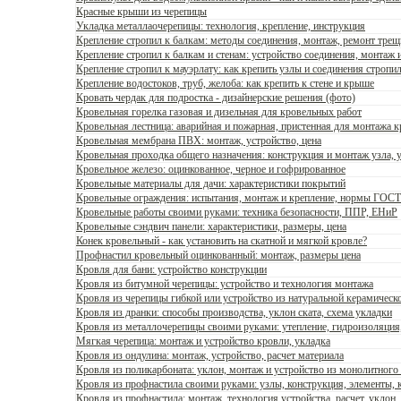
Красные крыши из черепицы
Укладка металлаочерепицы: технология, крепление, инструкция
Крепление стропил к балкам: методы соединения, монтаж, ремонт трещ
Крепление стропил к балкам и стенам: устройство соединения, монтаж 
Крепление стропил к мауэрлату: как крепить узлы и соединения стропи
Крепление водостоков, труб, желоба: как крепить к стене и крыше
Кровать чердак для подростка - дизайнерские решения (фото)
Кровельная горелка газовая и дизельная для кровельных работ
Кровельная лестница: аварийная и пожарная, пристенная для монтажа 
Кровельная мембрана ПВХ: монтаж, устройство, цена
Кровельная проходка общего назначения: конструкция и монтаж узла, 
Кровельное железо: оцинкованное, черное и гофрированное
Кровельные материалы для дачи: характеристики покрытий
Кровельные ограждения: испытания, монтаж и крепление, нормы ГОСТ
Кровельные работы своими руками: техника безопасности, ППР, ЕНиР
Кровельные сэндвич панели: характеристики, размеры, цена
Конек кровельный - как установить на скатной и мягкой кровле?
Профнастил кровельный оцинкованный: монтаж, размеры цена
Кровля для бани: устройство конструкции
Кровля из битумной черепицы: устройство и технология монтажа
Кровля из черепицы гибкой или устройство из натуральной керамическ
Кровля из дранки: способы производства, уклон ската, схема укладки
Кровля из металлочерепицы своими руками: утепление, гидроизоляция,
Мягкая черепица: монтаж и устройство кровли, укладка
Кровля из ондулина: монтаж, устройство, расчет материала
Кровля из поликарбоната: уклон, монтаж и устройство из монолитного 
Кровля из профнастила своими руками: узлы, конструкция, элементы, к
Кровля из профнастила: монтаж, технология устройства, расчет, уклон,