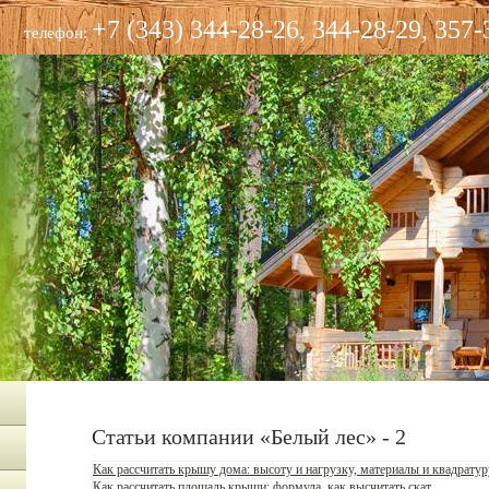
+7 (343) 344-28-26, 344-28-29, 357-
телефон:
Статьи компании «Белый лес» - 2
Как рассчитать крышу дома: высоту и нагрузку, материалы и квадратур
Как рассчитать площадь крыши: формула, как высчитать скат