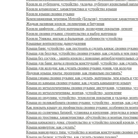
Кровля из рубероида: устройство, укладка, рубероид кровельный напл
Кровля керамопласт: характеристики и устройство крыши
Кровля крыши своими руками
Композиционная черепица Metrotile (Бельгия): технические характерис
Жидкая наливная кровля: полимерная и битумная
Кровля шифером - обзор материалов, возведение покрытия, ремонт
Кровля своими руками: строительство и выбор материала
Кровля Уникма: мягкая и фальцевая, особенности устройства
Крышные вентиляторы дымоудаления
Крыша бани: устройство, как построить и сделать каркас своими рукам
Крыша для беседки: устройство своими руками, как сделать и чем пок
Крыша без сосулек - защита кровли с помощью антиобледенительных с
Крыша для бани: виды и проекты конструкций, устройство, как сделать
Крыша для колодца: как сделать своими руками домик для колодца
Яндовая крыша эркера: пропорции, как правильно поставить?
Крыша гаража своими руками: как сделать, материалы, чем крыть и уте
Крыша из камыша своими руками: как сделать камышовую крышу
Крыша из металлочерепицы своими руками: инструкция, установка, уг
Крыша из металлочерепицы: монтаж, устройство, заземление
Крыша из ондулина: устройство, технология покрытия и укладки, монт
Крыша из поликарбоната своими руками: устройство , монтаж, как сдел
Как покрыть крышу из профнастила своими руками: особенности монт
Крыша из солнечных батарей: установка и крепления, переделка и реко
Крыша из тростника: характеристики, обустройство и монтаж тростник
Крыша каркасного дома: строительство и устройство плоской кровли, у
Крыша конвертом: как сделать?
Крыша мансардного типа: устройство и монтаж конструкции своими р
Крыша на балкон: устройство, как сделать своими руками?