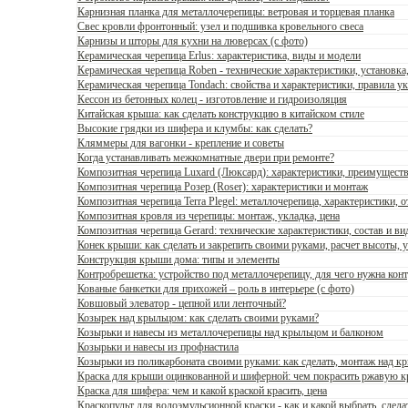
Карнизная планка для металлочерепицы: ветровая и торцевая планка
Свес кровли фронтонный: узел и подшивка кровельного свеса
Карнизы и шторы для кухни на люверсах (с фото)
Керамическая черепица Erlus: характеристика, виды и модели
Керамическая черепица Roben - технические характеристики, установка
Керамическая черепица Tondach: свойства и характеристики, правила у
Кессон из бетонных колец - изготовление и гидроизоляция
Китайская крыша: как сделать конструкцию в китайском стиле
Высокие грядки из шифера и клумбы: как сделать?
Кляммеры для вагонки - крепление и советы
Когда устанавливать межкомнатные двери при ремонте?
Композитная черепица Luxard (Люксард): характеристики, преимуществ
Композитная черепица Розер (Roser): характеристики и монтаж
Композитная черепица Terra Plegel: металлочерепица, характеристики, 
Композитная кровля из черепицы: монтаж, укладка, цена
Композитная черепица Gerard: технические характеристики, состав и в
Конек крыши: как сделать и закрепить своими руками, расчет высоты, 
Конструкция крыши дома: типы и элементы
Контробрешетка: устройство под металлочерепицу, для чего нужна кон
Кованые банкетки для прихожей – роль в интерьере (с фото)
Ковшовый элеватор - цепной или ленточный?
Козырек над крыльцом: как сделать своими руками?
Козырьки и навесы из металлочерепицы над крыльцом и балконом
Козырьки и навесы из профнастила
Козырьки из поликарбоната своими руками: как сделать, монтаж над к
Краска для крыши оцинкованной и шиферной: чем покрасить ржавую 
Краска для шифера: чем и какой краской красить, цена
Краскопульт для водоэмульсионной краски - как и какой выбрать, сдела