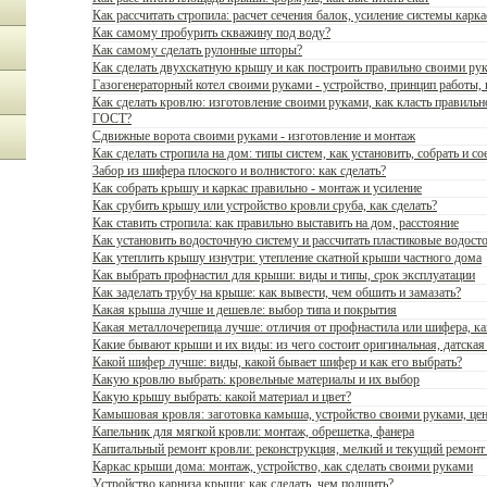
Как рассчитать стропила: расчет сечения балок, усиление системы карк
Как самому пробурить скважину под воду?
Как самому сделать рулонные шторы?
Как сделать двухскатную крышу и как построить правильно своими ру
Газогенераторный котел своими руками - устройство, принцип работы, 
Как сделать кровлю: изготовление своими руками, как класть правильн
ГОСТ?
Сдвижные ворота своими руками - изготовление и монтаж
Как сделать стропила на дом: типы систем, как установить, собрать и с
Забор из шифера плоского и волнистого: как сделать?
Как собрать крышу и каркас правильно - монтаж и усиление
Как срубить крышу или устройство кровли сруба, как сделать?
Как ставить стропила: как правильно выставить на дом, расстояние
Как установить водосточную систему и рассчитать пластиковые водост
Как утеплить крышу изнутри: утепление скатной крыши частного дома
Как выбрать профнастил для крыши: виды и типы, срок эксплуатации
Как заделать трубу на крыше: как вывести, чем обшить и замазать?
Какая крыша лучше и дешевле: выбор типа и покрытия
Какая металлочерепица лучше: отличия от профнастила или шифера, к
Какие бывают крыши и их виды: из чего состоит оригинальная, датская
Какой шифер лучше: виды, какой бывает шифер и как его выбрать?
Какую кровлю выбрать: кровельные материалы и их выбор
Какую крышу выбрать: какой материал и цвет?
Камышовая кровля: заготовка камыша, устройство своими руками, це
Капельник для мягкой кровли: монтаж, обрешетка, фанера
Капитальный ремонт кровли: реконструкция, мелкий и текущий ремон
Каркас крыши дома: монтаж, устройство, как сделать своими руками
Устройство карниза крыши: как сделать, чем подшить?