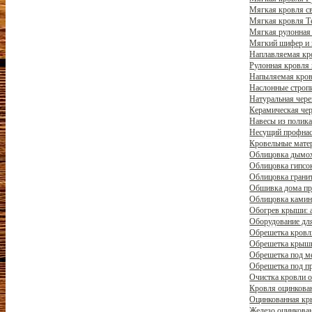
Мягкая кровля св
Мягкая кровля Те
Мягкая рулонная 
Мягкий шифер и п
Наплавляемая кро
Рулонная кровля 
Напыляемая кровл
Наслонные стропи
Натуральная чере
Керамическая чер
Навесы из полика
Несущий профнаст
Кровельные матер
Облицовка дымох
Облицовка гипсок
Облицовка гранит
Обшивка дома пр
Облицовка камин
Обогрев крыши: 
Оборудование для
Обрешетка кровли
Обрешетка крыши:
Обрешетка под ме
Обрешетка под п
Очистка кровли от
Кровля оцинкова
Оцинкованная кры
Железо оцинкован