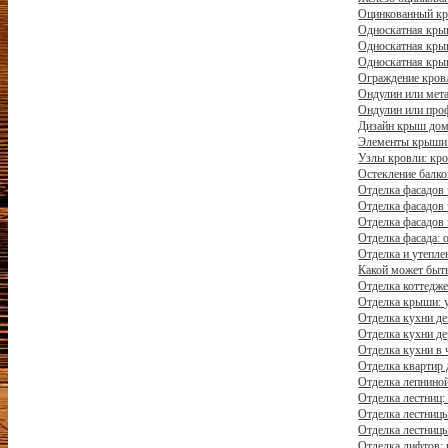
Оцинкованный кро
Односкатная крыш
Односкатная кры
Односкатная крыш
Ограждение кров
Ондулин или мета
Ондулин или проф
Дизайн крыш дом
Элементы крыши 
Узлы кровли: кров
Остекление балко
Отделка фасадов
Отделка фасадов 
Отделка фасадов 
Отделка фасада: 
Отделка и утепле
Какой может быть
Отделка коттедже
Отделка крыши: у
Отделка кухни д
Отделка кухни де
Отделка кухни в 
Отделка квартир 
Отделка лепнино
Отделка лестниц:
Отделка лестницы
Отделка лестницы
Отделка лифтов: