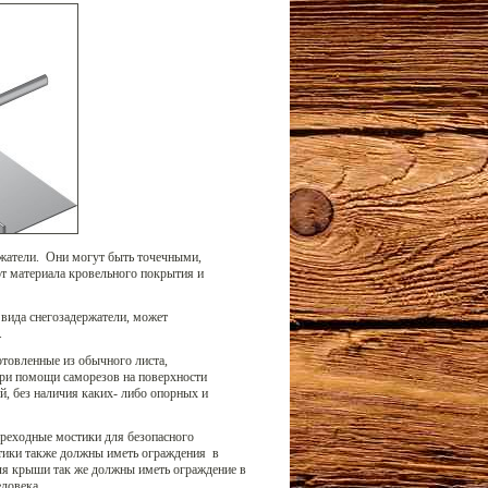
ржатели. Они могут быть точечными,
т материала кровельного покрытия и
вида снегозадержатели, может
.
товленные из обычного листа,
ри помощи саморезов на поверхности
, без наличия каких- либо опорных и
реходные мостики для безопасного
стики также должны иметь ограждения в
ля крыши так же должны иметь ограждение в
ловека.