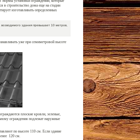
и нормы установки ограждений, которые
я в строительство дома еще на стадии
ирует изготавливать определенных
 возводимого здания превышает 10 метров,
танавливать уже при семиметровой высоте
 ограждаются плоские кровли, зеленые,
льному ограждения подлежат наружные
авляют по высоте 110 см. Если здание
енее 120 см.