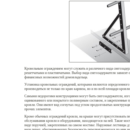
Кровельным ограждением могут служить и различного вида снегозаде
решетчатыми и пластинчатыми. Выбор вида снегозадержателя зависит о
финансовых возможностей домовладельца.
Установка кровельных ограждений, которыми являются определенного 
производиться не только по краю карниза, но и по всей площади кровли
Самыми недорогими конструкциями могут быть снегозадержатели, изго
оцинкованного или покрытого полимерным составом, и закрепленные п
кровли. Они имеют вид согнутых под углом продолговатых конструкций
прочих элементов.
Кроме обычных ограждений кровли, на крыше могут присутствовать пе
обслуживания кровли и оборудования, находящегося на ней. Такие мо
виде поручней, закрепленных на самом мостике. Наружные лестницы д
виде перил, обеспечивающих безопасность передвигающегося по ним че