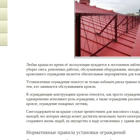
Любая крыша во время её эксплуатации нуждается в постоянном наблю
уборке снега, ремонтных работах, обслуживании оборудования, находя
кровельного ограждения является обязательным мероприятием для вла
Установленные ограждения помогут не только избежать риска травмы п
тем, кто занимается обслуживанием кровли.
К ограждающим конструкциям кровли относятся, как просто ограждения
одновременно исполняют роль ограждения, а также ограждения различн
кровле, ограждение пожарных лестниц.
Снегозадержатели на крыше служат препятствием для массового схода,
наледей, вес которых иногда может достигать нескольких тысяч килогр
сохраняют жизнь людей, их имущество в виде оставленных у здания ав
Нормативные правила установки ограждений