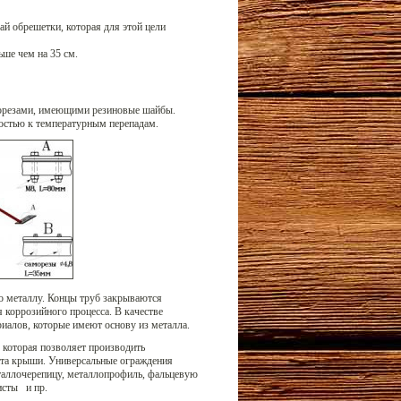
ай обрешетки, которая для этой цели
ьше чем на 35 см.
морезами, имеющими резиновые шайбы.
остью к температурным перепадам.
о металлу. Концы труб закрываются
 коррозийного процесса. В качестве
иалов, которые имеют основу из металла.
 которая позволяет производить
ката крыши. Универсальные ограждения
таллочерепицу, металлопрофиль, фальцевую
исты и пр.