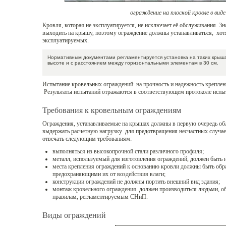
ограждение на плоской кровле в вид
Кровля, которая не эксплуатируется, не исключает её обслуживания. З
выходить на крышу, поэтому ограждение должны устанавливаться, хотя 
эксплуатируемых.
Нормативным документами регламентируется установка на таких крыша
высоте и с расстоянием между горизонтальными элементам в 30 см.
Испытание кровельных ограждений на прочность и надежность креплени
Результаты испытаний отражаются в соответствующем протоколе испы
Требования к кровельным ограждениям
Ограждения, устанавливаемые на крышах должны в первую очередь об
выдержать расчетную нагрузку для предотвращения несчастных случ
отвечать следующим требованиям:
выполняться из высокопрочной стали различного профиля;
металл, используемый для изготовления ограждений, должен быть 
места крепления ограждений к основанию кровли должны быть об
предохраняющими их от воздействия влаги;
конструкции ограждений не должны портить внешний вид здания;
монтаж кровельного ограждения должен производиться людьми, 
правилам, регламентируемым СНиП.
Виды ограждений