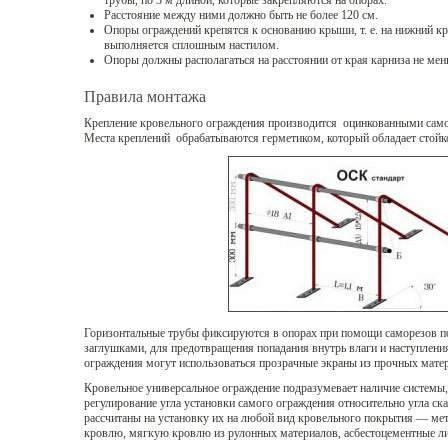
трубы, по 3 м длиной, которые закрепляются на опорах.
Расстояние между ними должно быть не более 120 см.
Опоры ограждений крепятся к основанию крыши, т. е. на нижний кр
выполняется сплошным настилом.
Опоры должны располагаться на расстоянии от края карниза не мен
Правила монтажа
Крепление кровельного ограждения производится оцинкованными са
Места креплений обрабатываются герметиком, который обладает стойк
Горизонтальные трубы фиксируются в опорах при помощи саморезов п
заглушками, для предотвращения попадания внутрь влаги и наступления
ограждения могут использоваться прозрачные экраны из прочных матер
Кровельное универсальное ограждение подразумевает наличие системы,
регулирование угла установки самого ограждения относительно угла с
рассчитаны на установку их на любой вид кровельного покрытия — ме
кровлю, мягкую кровлю из рулонных материалов, асбестоцементные л