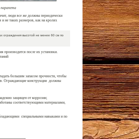
е парапета
начит, люди все же должны периодически
и не таких размеров, как на кролях
х ограждения высотой не менее 60 см по
я производится после их установки.
таний
ладать большим запасом прочности, чтобы
аев. Ограждающие конструкции должны
надежно защищен от коррозии;
работаны соответствующими материалами,
обладающими специальными навыками и по