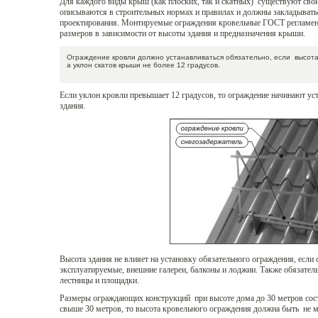
Для каждого виды крыш (как плоских, так и скатных) существуют сво
описываются в строительных нормах и правилах и должны закладыватьс
проектирования. Монтируемые ограждения кровельные ГОСТ регламент
размеров в зависимости от высоты здания и предназначения крыши.
Ограждение кровли должно устанавливаться обязательно, если высота
а уклон скатов крыши не более 12 градусов.
Если уклон кровли превышает 12 градусов, то ограждение начинают ус
здания.
Высота здания не влияет на установку обязательного ограждения, если
эксплуатируемые, внешние галереи, балконы и лоджии. Также обязате
лестницы и площадки.
Размеры ограждающих конструкций при высоте дома до 30 метров сост
свыше 30 метров, то высота кровельного ограждения должна быть не м