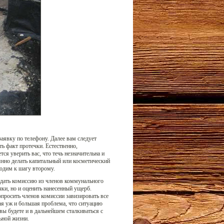
аявку по телефону. Далее вам следует
ь факт протечки. Естественно,
ся уверить вас, что течь незначительна и
янно делать капитальный или косметический
ходим к шагу второму.
дать комиссию из членов коммунального
ки, но и оценить нанесенный ущерб.
просить членов комиссии завизировать все
кая уж и большая проблема, что ситуацию
вы будете и в дальнейшем сталкиваться с
ьной жизни.