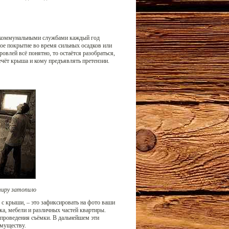
я коммунальными службами каждый год
ое покрытие во время сильных осадков или
ровлей всё понятно, то остаётся разобраться,
ечёт крыша и кому предъявлять претензии.
тиру затопило
у с крыши, – это зафиксировать на фото ваши
ка, мебели и различных частей квартиры.
 проведения съёмки. В дальнейшем эти
имуществу.