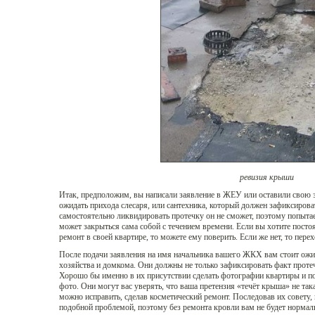
ревизия крыши
Итак, предположим, вы написали заявление в ЖЕУ или оставили свою з
ожидать прихода слесаря, или сантехника, который должен зафиксироват
самостоятельно ликвидировать протечку он не сможет, поэтому попытает
может закрыться сама собой с течением времени. Если вы хотите посто
ремонт в своей квартире, то можете ему поверить. Если же нет, то пере
После подачи заявления на имя начальника вашего ЖКХ вам стоит ожи
хозяйства и домкома. Они должны не только зафиксировать факт протеч
Хорошо бы именно в их присутствии сделать фотографии квартиры и по
фото. Они могут вас уверять, что ваша претензия «течёт крыша» не та
можно исправить, сделав косметический ремонт. Последовав их совету, 
подобной проблемой, поэтому без ремонта кровли вам не будет нормал