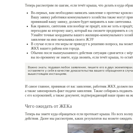
Теперь рассмотрим по шагам, если течёт крыша, что делать и куда обра
Во-первых, вам необходимо написать заявление о протечке кровли 
Вашу заявку работники коммунального хозяйства также могут прин
принявший вашу заявку, должен будет направить к вам сантехника.
Как правило, сантехник или вообще не придёт, или же хоть и придё
переходим ко второму шагу, который вы сможете предпринять в слу
Узнайте точные координаты вашего жилищно-коммунального хозяйс
заявление на имя начальника своего ЖЭУ
В случае если и эти меры не приведут к решению вопроса, вы може
ЖКХ вашего района или города.
Обычно после вышеуказанного действия ситуация сдвигается с мёрт
вы по-прежнему не знаете, куда звонить, если течёт крыша, то остаё
Важно знать: подавая любое заявление, пишите его в двух экземплярах
оставляете у себя в качестве доказательства вашего обращения в случ
вышестоящим инстанциям.
И самое главное, принимая от вас заявление, работник ЖКХ должен по
а также завизировать факт подачи заявления. Также собираясь подавать 
с его ксерокопией, а также документ, подтверждающий ваше право на ж
Чего ожидать от ЖЕКа
Теперь вы знаете куда обращаться если протекает крыша. Но всех волну
действия. Далее мы рассмотрим, каких результатов вы можете ожидать