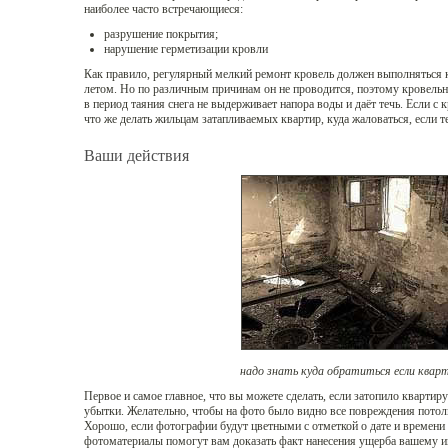
наиболее часто встречающиеся:
разрушение покрытия;
нарушение герметизации кровли
Как правило, регулярный мелкий ремонт кровель должен выполнятьс
летом. Но по различным причинам он не проводится, поэтому кровельн
в период таяния снега не выдерживает напора воды и даёт течь. Если с к
что же делать жильцам затапливаемых квартир, куда жаловаться, если т
Ваши действия
надо знать куда обратиться если квар
Первое и самое главное, что вы можете сделать, если затопило квартир
убытки. Желательно, чтобы на фото было видно все повреждения потол
Хорошо, если фотографии будут цветными с отметкой о дате и времени
фотоматериалы помогут вам доказать факт нанесения ущерба вашему 