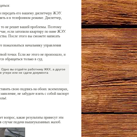
щаться:
и передать его вашему диспетчеру ЖЭУ.
ять и в телефонном режиме. Диспетчер,
т, то не решит вашей проблемы. Поэтому
чае, если затопили квартиру по вине ЖЭУ.
тва. После этого вы сможете написать
те пожаловаться начальнику управления
вой точки. Если же этого не произошло, и
тся обращаться только в суд.
. Одно вы отдаёте работнику ЖКХ, а другое
ае утери или не сдачи документа
ставить свою подпись на обоих экземплярах,
заявление, не забудьте взять с собой паспорт
ильё.
ет вопрос, какие результаты принесут эти
 в случае подачи вышеуказанных жалоб.