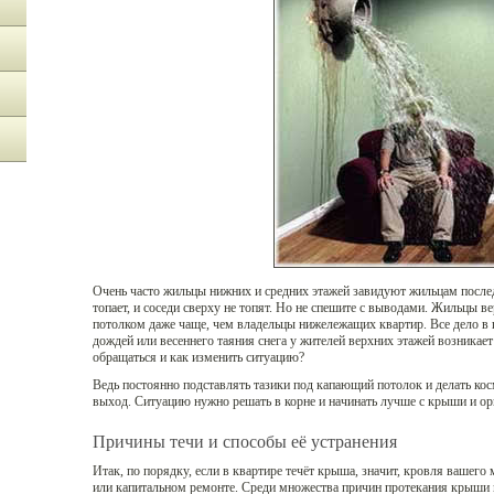
Очень часто жильцы нижних и средних этажей завидуют жильцам последн
топает, и соседи сверху не топят. Но не спешите с выводами. Жильцы
потолком даже чаще, чем владельцы нижележащих квартир. Все дело в 
дождей или весеннего таяния снега у жителей верхних этажей возникает 
обращаться и как изменить ситуацию?
Ведь постоянно подставлять тазики под капающий потолок и делать кос
выход. Ситуацию нужно решать в корне и начинать лучше с крыши и орг
Причины течи и способы её устранения
Итак, по порядку, если в квартире течёт крыша, значит, кровля вашег
или капитальном ремонте. Среди множества причин протекания крыши 