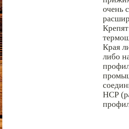
очень 
расшир
Крепят
термош
Края л
либо н
профил
промы
соедин
НСР (р
профил