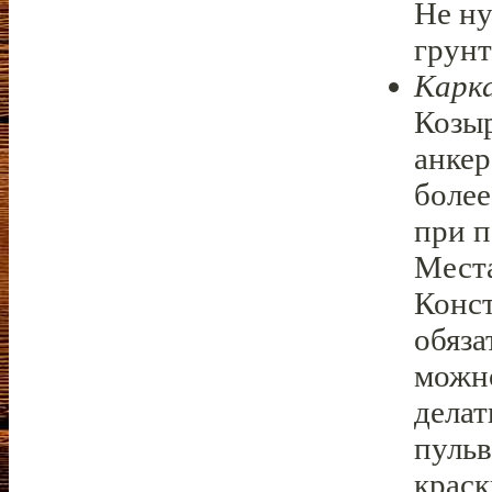
Не ну
грунт
Карка
Козыр
анкер
более
при п
Места
Конс
обяза
можно
делат
пульв
краск