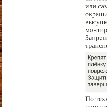
или са
окраши
высуше
монтир
Запрещ
трансп
Крепят
плёнку
повреж
Защитн
заверш
По тех
прижим