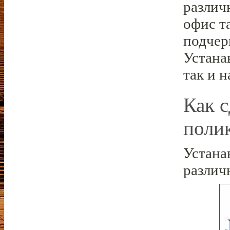
различ
офис т
подчер
Устана
так и 
Как с
поли
Устана
различ