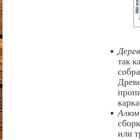
Дерев
так к
собра
Древе
пропи
карка
Алюм
сборк
или т