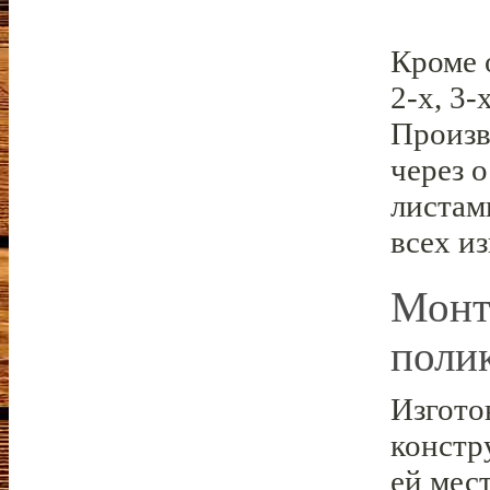
Кроме 
2-х, 3-
Произв
через 
листам
всех и
Монт
поли
Изгото
констр
ей мес