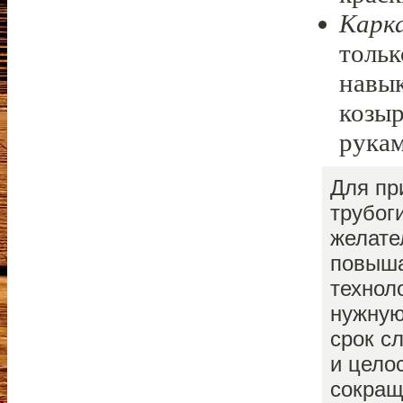
Карка
тольк
навык
козыр
рукам
Для пр
трубог
желате
повыша
технол
нужную
срок с
и цело
сокращ