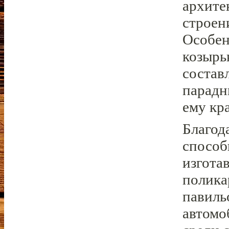
архите
строен
Особен
козырь
состав
парадн
ему кр
Благод
способ
изгота
полика
павиль
автомо