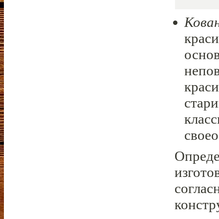
Кова
краси
основ
непов
краси
стари
класс
своео
Опреде
изгото
соглас
констр