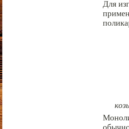
Для из
примен
полика
коз
Моноли
обычно