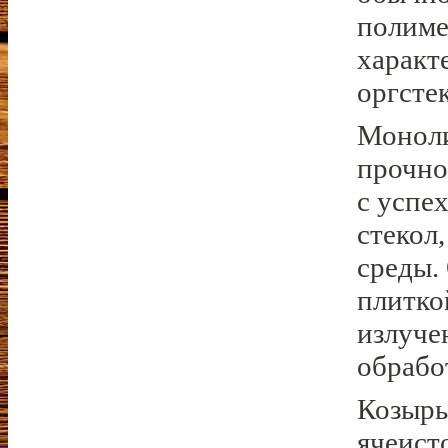
полиме
характ
оргсте
Моноли
прочно
с успе
стекол
среды.
плитко
излуче
обрабо
Козырь
ячеист