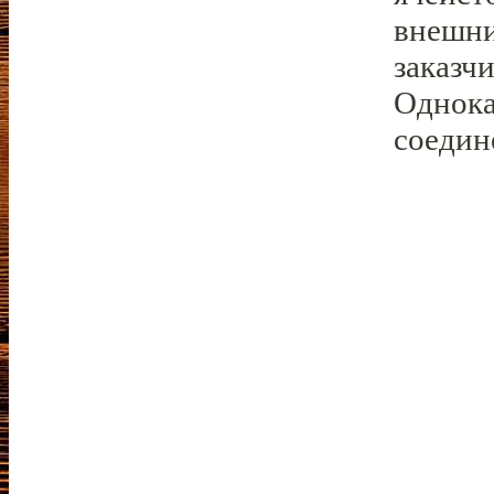
внешни
заказч
Однока
соедин