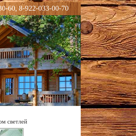
30-60, 8-922-033-00-70
ом светлей