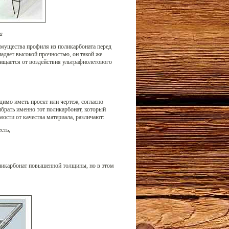
а
мущества профиля из поликарбоната перед
ладает высокой прочностью, он такой же
ищается от воздействия ультрафиолетового
димо иметь проект или чертеж, согласно
ыбрать именно тот поликарбонат, который
ости от качества материала, различают:
сть,
ликарбонат повышенной толщины, но в этом