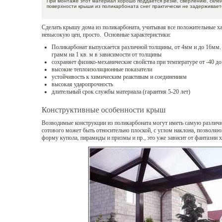
При монтаже этот материал хорошо поддается резке, сверлению, склеи
поверхности крыши из поликарбоната снег практически не задерживает
Сделать крышу дома из поликарбоната, учитывая все положительные ха
невысокую цен, просто. Основные характеристики:
Поликарбонат выпускается различной толщины, от 4мм и до 16мм. 
грамм на 1 кв. м в зависимости от толщины
сохраняет физико-механические свойства при температуре от -40 до
высокие теплоизоляционные показатели
устойчивость к химическим реактивам и соединениям
высокая ударопрочность
длительный срок службы материала (гарантия 5-20 лет)
Конструктивные особенности крыш
Возводимые конструкции из поликарбоната могут иметь самую различ
сотового может быть относительно плоской, с углом наклона, позволя
форму купола, пирамиды и призмы и пр., это уже зависит от фантазии х