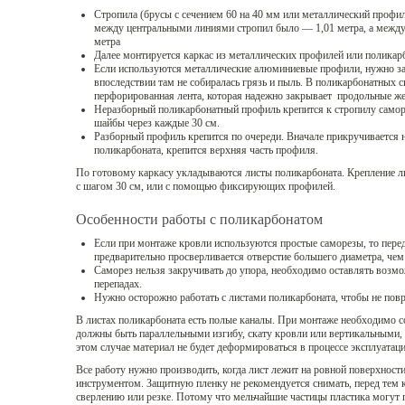
Стропила (брусы с сечением 60 на 40 мм или металлический профил
между центральными линиями стропил было — 1,01 метра, а между
метра
Далее монтируется каркас из металлических профилей или поликар
Если используются металлические алюминиевые профили, нужно за
впоследствии там не собиралась грязь и пыль. В поликарбонатных 
перфорированная лента, которая надежно закрывает продольные ж
Неразборный поликарбонатный профиль крепится к стропилу сам
шайбы через каждые 30 см.
Разборный профиль крепится по очереди. Вначале прикручивается н
поликарбоната, крепится верхняя часть профиля.
По готовому каркасу укладываются листы поликарбоната. Крепление 
с шагом 30 см, или с помощью фиксирующих профилей.
Особенности работы с поликарбонатом
Если при монтаже кровли используются простые саморезы, то перед
предварительно просверливается отверстие большего диаметра, чем
Саморез нельзя закручивать до упора, необходимо оставлять возмо
перепадах.
Нужно осторожно работать с листами поликарбоната, чтобы не повр
В листах поликарбоната есть полые каналы. При монтаже необходимо с
должны быть параллельными изгибу, скату кровли или вертикальными, 
этом случае материал не будет деформироваться в процессе эксплуатаци
Все работу нужно производить, когда лист лежит на ровной поверхност
инструментом. Защитную пленку не рекомендуется снимать, перед тем 
сверлению или резке. Потому что мельчайшие частицы пластика могут п