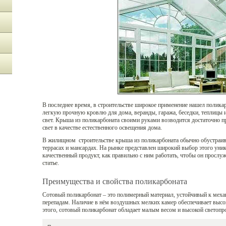
В последнее время, в строительстве широкое применение нашел полика
легкую прочную кровлю для дома, веранды, гаража, беседки, теплицы и
свет. Крыша из поликарбоната своими руками возводится достаточно п
свет в качестве естественного освещения дома.
В жилищном строительстве крыша из поликарбоната обычно обустраива
террасах и мансардах. На рынке представлен широкий выбор этого уни
качественный продукт, как правильно с ним работать, чтобы он прослу
статье.
Преимущества и свойства поликарбоната
Сотовый поликарбонат – это полимерный материал, устойчивый к мех
перепадам. Наличие в нём воздушных мелких камер обеспечивает выс
этого, сотовый поликарбонат обладает малым весом и высокой светопр