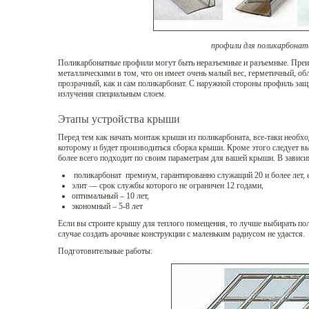
профили для поликарбонат
Поликарбонатные профили могут быть неразъемные и разъемные. Преи
металлическими в том, что он имеет очень малый вес, герметичный, об
прозрачный, как и сам поликарбонат. С наружной стороны профиль защ
излучения специальным слоем.
Этапы устройства крыши
Перед тем как начать монтаж крыши из поликарбоната, все-таки необхо
которому и будет производиться сборка крыши. Кроме этого следует в
более всего подходит по своим параметрам для вашей крыши. В зависим
поликарбонат премиум, гарантированно служащий 20 и более лет, е
элит — срок службы которого не ограничен 12 годами,
оптимальный – 10 лет,
экономный – 5-8 лет
Если вы строите крышу для теплого помещения, то лучше выбирать по
случае создать арочные конструкции с маленьким радиусом не удастся.
Подготовительные работы: