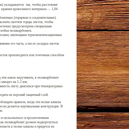
ь) укладывается так, чтобы расстояние
 краями кровельного материала — 1,04
бонатных (торцевые и соеденительные).
клеить скотчем торцы листов, чтобы
системах предусмотрена специальная
елобки поликарбоната.
орезами, имеющими термокомпенсационные
ижняя его часть, а после укладки листов
листов производится или точечным способом
 тем каких вкручивать, в поликарбонате
 саморез на 1-2 мм.
жность листу двигаться при температурных
едить их верхний защитный слой.
облюдать правила, когда эти полые каналы
если делается вертикальная конструкция. В
и.
и и пользоваться острозаточенным
как поликарбонат должен подвергнуться
опасть в полые каналы и придется их