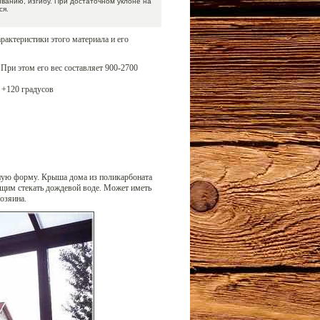
ванию, изгибу. При достаточном уклоне на
ся.
рактеристики этого материала и его
При этом его вес составляет 900-2700
 +120 градусов
ную форму. Крыша дома из поликарбоната
ющим стекать дождевой воде. Может иметь
озяина.