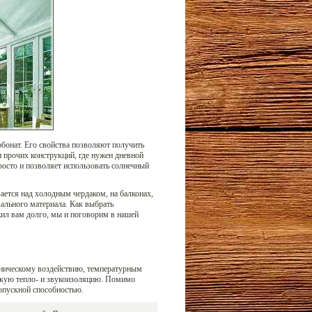
рбонат. Его свойства позволяют получить
 прочих конструкций, где нужен дневной
росто и позволяет использовать солнечный
ется над холодным чердаком, на балконах,
кального материала. Как выбрать
жил вам долго, мы и поговорим в нашей
аническому воздействию, температурным
окую тепло- и звукоизоляцию. Помимо
опускной способностью.