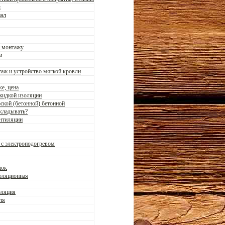
ы
пал
и монтажу
ы
таж и устройство мягкой кровли
е, цена
жидкой изоляции
ской (бетонной) бетонной
кладывать?
ентиляции
 с электроподогревом
нок
золяционная
оляция
ля