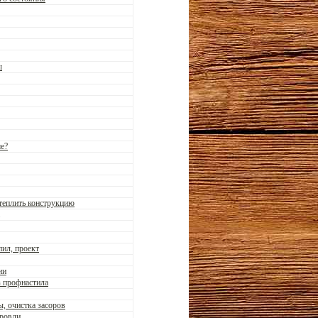
ы
е?
теплить конструкцию
ил, проект
ии
з профнастила
, очистка засоров
кровли