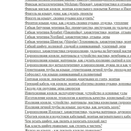
Финская металлочерепица Weckman (Векман): характеристики и отзыв
Финская мягкая кровля: монтаж кровельного покрытия Катепал и Ико
Флигель на крышу дома: как сделать, проекты
Флюгер на крышу: своими руками или купить?
Фронтон крыши дома: как сделать своими руками, отделка, утепление
Гибкая битумная черепица Iko: преимущества, инструкция по укладке 
Гибкая черепица Керабит (Пикипойка): характеристики, монтаж, отзыв
Гибкая черепица Nordland: характеристики, отзывы, цены
Гибкая черепица Шинглас (Shinglas) Технониколь: характеристики, мон
Гибкий шифер: волновой, гладкий и оцинкованный, усиленный, цена
Гидроизол: характеристики гидроизоляции, укладка на битумной мастик
Гидроизоляция кровли: материалы и устройство мастики, мембраны и 
Гидроизоляция крыши: материалы, как сделать изоляцию скатной и пло
Гидроизоляция под металлочерепицу и пароизоляция: нужна ли и как у
Герметизация трубы на крыше: герметизация печной трубы, прохода в
Гофролист для крыши оцинкованный и полимерный
Гонтовая кровля: покрытие крыши дощечками из гонта, монтаж
Греющий кабель для кровли: монтаж обогрева своими руками, воронка
Гвозди для ондулина: цена саморезов
Инверсионная кровля эксплуатируемая: устройство и основные узлы
Изготовление кровли: технология и контроль качества, кровельный ста
Изоляция кровли: устройство, материалы, мастика кровельная гидрои
Изоляция печной трубы на крыше: разделка, как заделать зазор?
Гидроизоляция Изопласт: характеристики, укладка материала, шумоиз
Обогрев кровли и водостоков кабельный: монтаж нагревательного кабе
Чем резать шифер: как пилить и разрезать плоский лист
Как класть шифер правильно: как стелить и чистить?
Железо на крышу - как покрыть кровлю правильно?