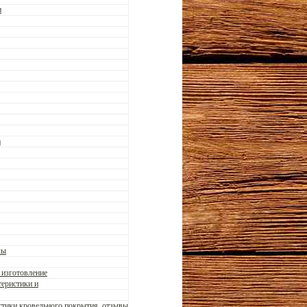
и
а
лы
 изготовление
теристики и
истики кровельного покрытия, отзывы