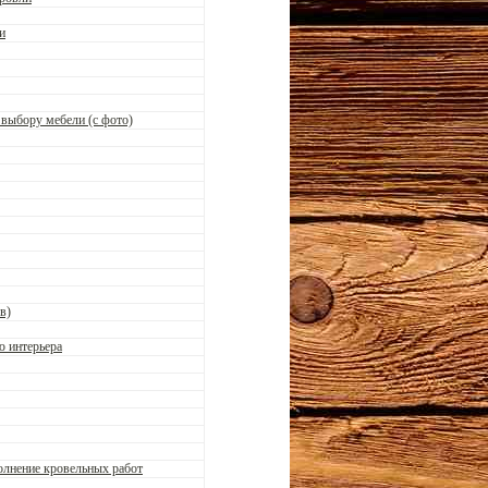
и
 выбору мебели (с фото)
в)
ю интерьера
олнение кровельных работ