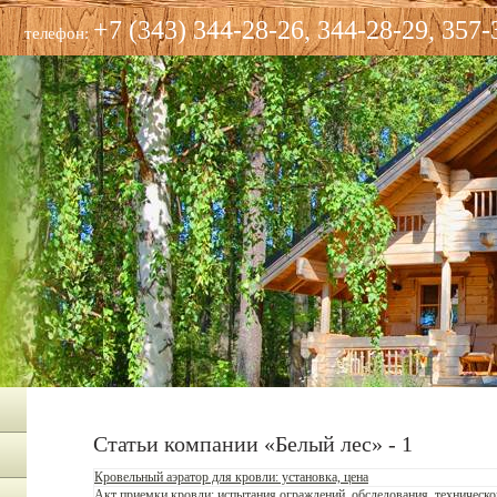
+7 (343) 344-28-26, 344-28-29, 357-
телефон:
Статьи компании «Белый лес» - 1
Кровельный аэратор для кровли: установка, цена
Акт приемки кровли: испытания ограждений, обследования, техническо