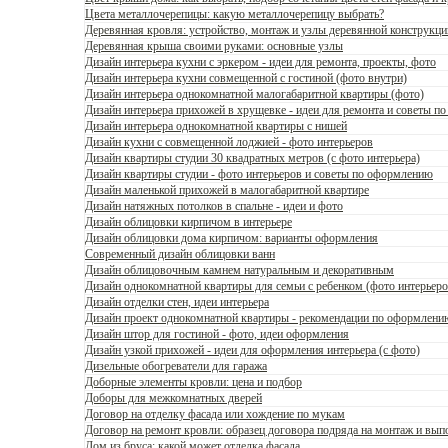
Цвета металлочерепицы: какую металлочерепицу выбрать?
Деревянная кровля: устройство, монтаж и узлы деревянной конструкци
Деревянная крыша своими руками: основные узлы
Дизайн интерьера кухни с эркером - идеи для ремонта, проекты, фото
Дизайн интерьера кухни совмещенной с гостиной (фото внутри)
Дизайн интерьера однокомнатной малогабаритной квартиры (фото)
Дизайн интерьера прихожей в хрущевке - идеи для ремонта и советы по
Дизайн интерьера однокомнатной квартиры с нишей
Дизайн кухни с совмещенной лоджией - фото интерьеров
Дизайн квартиры студии 30 квадратных метров (с фото интерьера)
Дизайн квартиры студии - фото интерьеров и советы по оформлению
Дизайн маленькой прихожей в малогабаритной квартире
Дизайн натяжных потолков в спальне - идеи и фото
Дизайн облицовки кирпичом в интерьере
Дизайн облицовки дома кирпичом: варианты оформления
Современный дизайн облицовки ванн
Дизайн облицовочным камнем натуральным и декоративным
Дизайн однокомнатной квартиры для семьи с ребенком (фото интерьеро
Дизайн отделки стен, идеи интерьера
Дизайн проект однокомнатной квартиры - рекомендации по оформлени
Дизайн штор для гостиной - фото, идеи оформления
Дизайн узкой прихожей - идеи для оформления интерьера (с фото)
Дизельные обогреватели для гаража
Доборные элементы кровли: цена и подбор
Доборы для межкомнатных дверей
Договор на отделку фасада или хождение по мукам
Договор на ремонт кровли: образец договора подряда на монтаж и вып
Дом из бруса: какой может отделка фасада