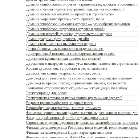
Дома из калиброванного бревна - строительство, проекты и особенност
Дома из клеенного бруса: внутренняя отделка и ее особенности
Дома из несъемной опалубки – проекты и строительство
Дома из окоренного бревна - фото, проекты, цены
Дома из пеноблоков: наружная отделка — разнообразие вариантов
Дома из пеноблоков: внутренняя отделка и дизайн
Дома из сип панелей: проекты, строительство и отделка
Дома с эркером - фото, проекты, дизайн
Дома в стиле шале: как выполняется отделка
Дверной проем: как выполняется отделка камнем
Двухуровневый потолок из гипсокартона своими руками
Двускатная крыша своими руками: как сделать?
Двускатная мансардная крыша: угол наклона, технология строительств
Кровля двухскатная: устройство и расчет материала
Двухскатная крыша: устройство, монтаж, расчет
Дымоход для газового котла своими руками – устройство и монтаж
Дымоход на крыше: проход и примыкание, высота, как вывести
Экономное отопление частного дома — рекомендации по выбору
Электропривод для ворот
Электрическая тепловая пушка своими руками - как сделать?
Ендовая крыша т-образная, ендовый ковер
Еврошифер: характеристики, монтаж, стоимость
Фальцевая кровля своими руками: материалы, технология монтажа, уз
Фасад из профнастила: фронтон, отделка дома, ангар
Стропильные фермы: деревянные, стальные, железобетонные, монтаж и
Финская металлочерепица Poimukate: виды моделей, технические харак
Финская металлочерепица Пурал: характеристики, цена
Финская металлочерепица Takotta (Такотта): разновидности и характер