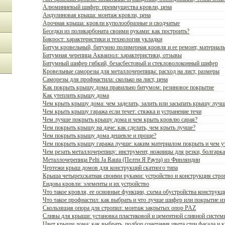
Алюминиевый шифер: преимущества кровли, цена
Андулиновая крыша: монтаж кровли, цена
Арочная крыша: кровли куполообразные и сводчатые
Беседки из поликарбоната своими руками: как построить?
Бикрост: характеристики и технология укладки
Битум кровельный, битумно полимерная кровля и ее ремонт, материал
Битумная черепица Акваизол: характеристики, отзывы
Битумный шифер гибкий, безасбестовый и стекловолоконный шифер
Кровельные саморезы для металлочерепицы: расход на лист, размеры
Саморезы для профнастила: сколько на лист, цена
Как покрыть крышу дома правильно битумом: резиновое покрытие
Как утеплить крышу дома
Чем крыть крышу дома: чем заделать, залить или засыпать крышу лучш
Чем крыть крышу гаража если течет: стяжка и устранение течи
Чем лучше покрыть крышу дома и чем крыть кровлю сарая?
Чем покрыть крышу на даче: как сделать, чем крыть лучше?
Чем покрыть крышу дома дешевле и проще?
Чем покрыть крышу гаража лучше: каким материалом покрыть и чем у
Чем резать металлочерепицу: инструмент, ножницы для резки, болгарка
Металлочерепица Pelti Ja Rauta (Пелти Я Раута) из Финляндии
Чертежи крыш домов для конструкций скатного типа
Крыша четырехскатная своими руками: устройство и конструкция строп
Ендова кровли: элементы и их устройство
Что такое кровля, ее основные функции, схема обустройства конструкц
Что такое профнастил: как выбрать и что лучше шифер или покрытие и
Cкользящая опора для стропил: монтаж закрытых опор PAZ
Сливы для крыши: установка пластиковой и цементной сливной системы
Цвет крыши дома: как выбрать, подбор сочетания цвета стен фасада и 