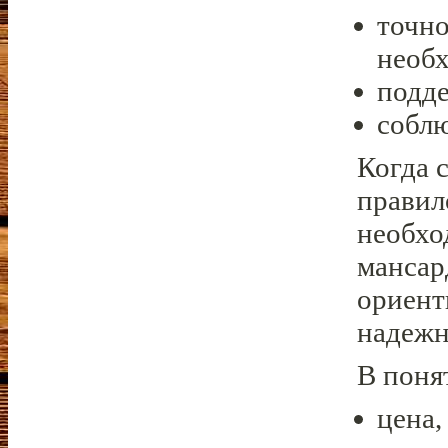
точно
необх
подде
соблю
Когда 
правил
необхо
мансар
ориент
надежн
В поня
цена,