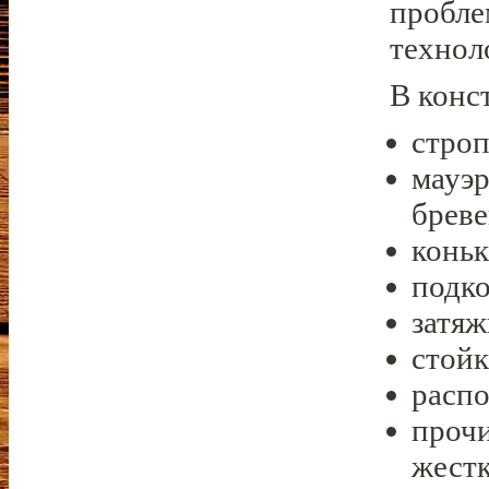
пробле
технол
В конс
строп
мауэр
бреве
коньк
подк
затяж
стойк
расп
прочи
жестк