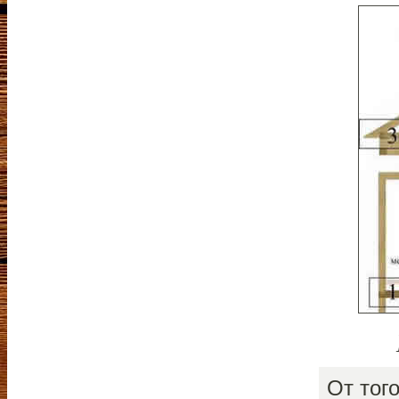
От тог