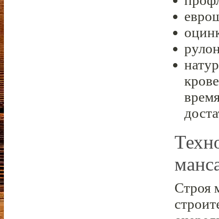
проф
евро
оцинк
рулон
натур
крове
время
доста
Техн
манс
Строя 
строит