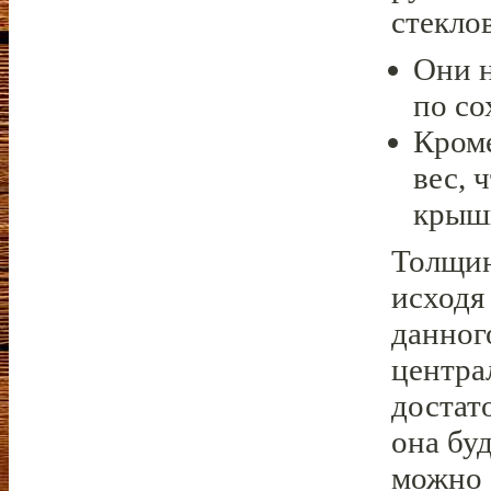
стекло
Они н
по со
Кроме
вес, 
крыш
Толщин
исходя
данног
центра
достат
она бу
можно 