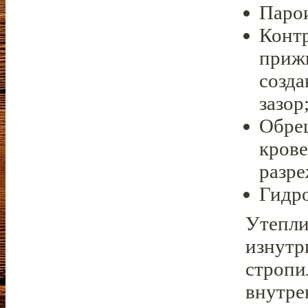
Парои
Контр
приж
созд
зазор
Обреш
крове
разре
Гидр
Утепли
изнутр
стропи
внутре