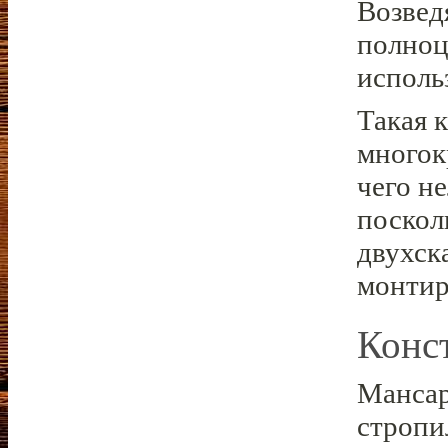
Возвед
полноц
исполь
Такая 
многок
чего н
поскол
двухск
монтир
Конс
Мансар
стропи