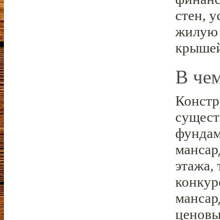
стен, 
жилую 
крышей
В че
Констр
сущест
фундам
мансар
этажа,
конкур
мансар
ценовы