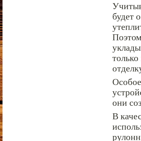
Учитыв
будет 
утепли
Поэтом
уклады
только
отделку
Особое
устрой
они со
В каче
исполь
рулонн