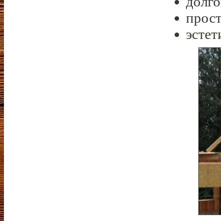
долго
прост
эсте