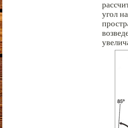
рассчи
угол н
простр
возвед
увелич