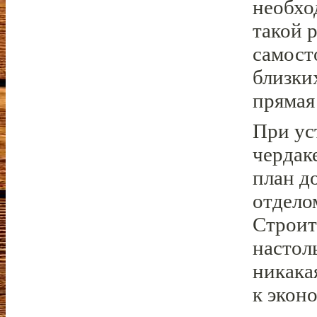
необхо
такой 
самост
близки
прямая
При ус
чердак
план д
отдело
Строит
настоль
никака
к экон