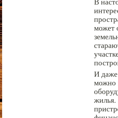
В наст
интере
простр
может 
земель
стараю
участк
постро
И даже
можно 
оборуд
жилья.
пристр
финанс