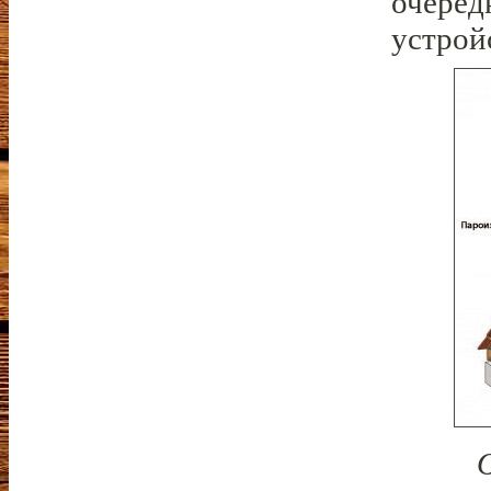
очеред
устрой