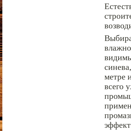
Естест
строит
возвод
Выбира
влажно
видимы
синева
метре 
всего 
промыш
примен
промаз
эффект