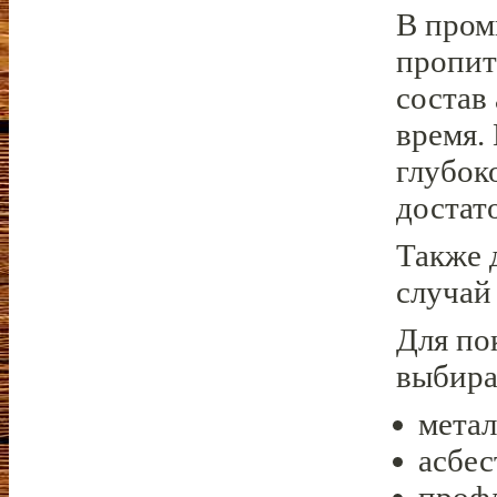
В пром
пропит
состав
время.
глубок
достат
Также 
случай
Для по
выбира
метал
асбе