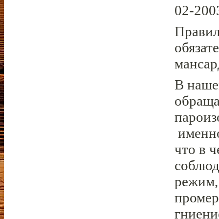
02-200
Правил
обязате
мансар
В наше
обраща
пароиз
именно
что в 
соблюд
режим,
промер
гниени