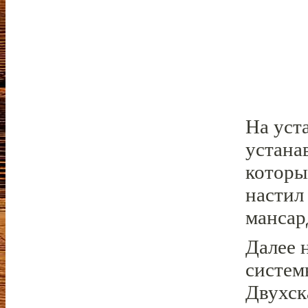
На уст
устана
которы
настил
мансар
Далее 
систем
Двухск