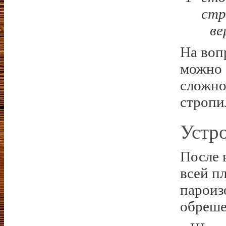
стр
ве
На воп
можно 
сложно
стропи
Устр
После 
всей п
пароиз
обреше