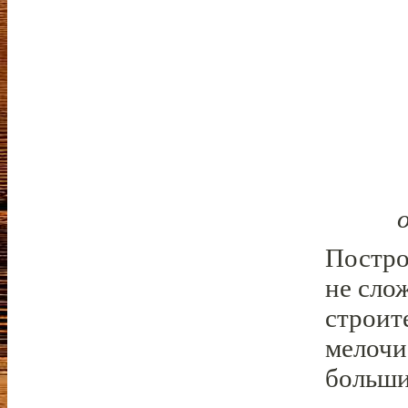
Постро
не сло
строит
мелочи
больши