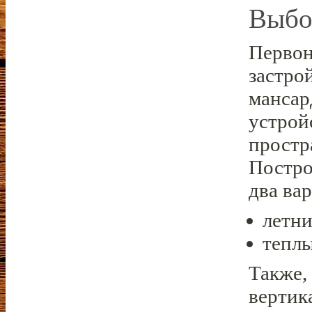
Выбо
Первон
застро
мансар
устрой
простр
Постро
два ва
летни
теплы
Также,
вертик