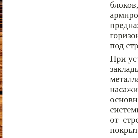
блоков
армиро
предна
горизо
под ст
При ус
заклад
металл
насажи
основн
систем
от стр
покрыт