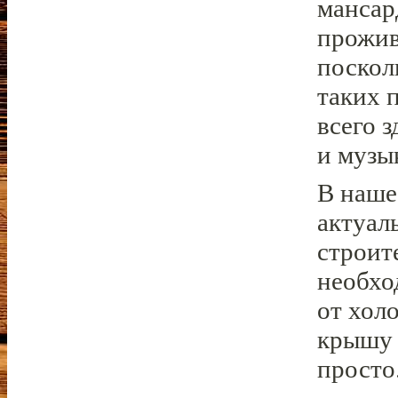
мансар
прожив
поскол
таких 
всего 
и музы
В наше
актуал
строит
необхо
от хол
крышу 
просто