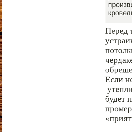
произв
кровел
Перед 
устраи
потолк
чердак
обреше
Если н
утепли
будет 
промер
«прият