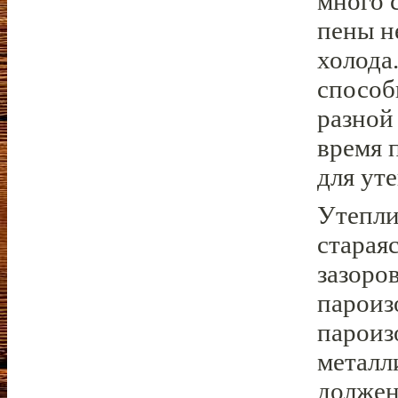
много 
пены н
холода
способ
разной
время 
для ут
Утепли
старая
зазоро
пароиз
пароиз
металл
должен