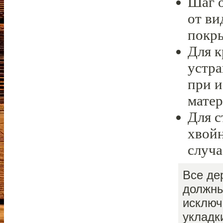
Шаг о
от ви
покр
Для 
устра
при и
матер
Для с
хвой
случа
Все де
должны
исключ
укладк