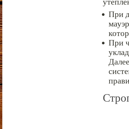
утепле
При 
мауэр
котор
При ч
уклад
Далее
систе
прав
Стро