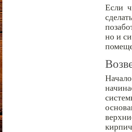
Если ч
сделат
позабо
но и с
помеще
Возв
Начало
начина
систем
основа
верхни
кирпич