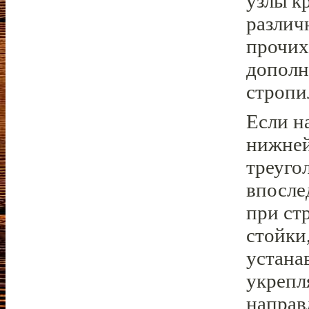
узлы к
различ
прочих
дополн
стропи
Если н
нижней
треуго
впосле
при ст
стойки
устана
укрепл
направ