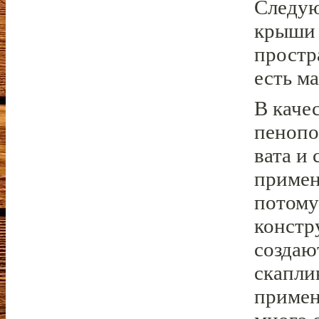
Следую
крыши 
простр
есть м
В каче
пенопо
вата и
примен
потому
констр
создаю
скаплив
примен