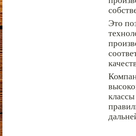
произв
собств
Это по
технол
произв
соотве
качеств
Компан
высоко
классы
правил
дальне