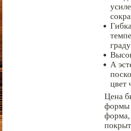
усиле
сокра
Гибка
темпе
граду
Высо
А эст
поско
цвет 
Цена б
формы 
форма,
покрыт