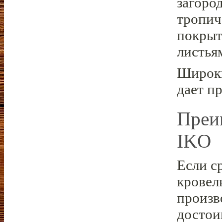
загоро
тропич
покрыт
листья
Широки
дает п
Преи
IKO
Если с
кровел
произв
достои