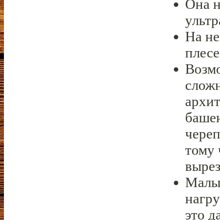
Она н
ультр
На не
плесе
Возм
слож
архит
башен
череп
тому
вырез
Малы
нагру
это д