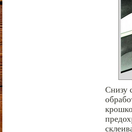
Снизу 
обрабо
крошко
предох
склеив