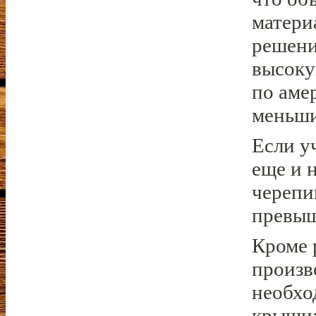
матери
решени
высоку
по аме
меньши
Если у
еще и 
черепи
превыш
Кроме 
произв
необхо
крыши