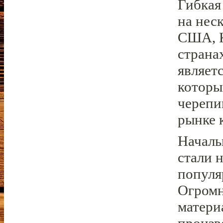
Гибкая
на нес
США, К
страна
являет
которы
черепи
рынке 
Началь
стали 
популя
Огромн
матери