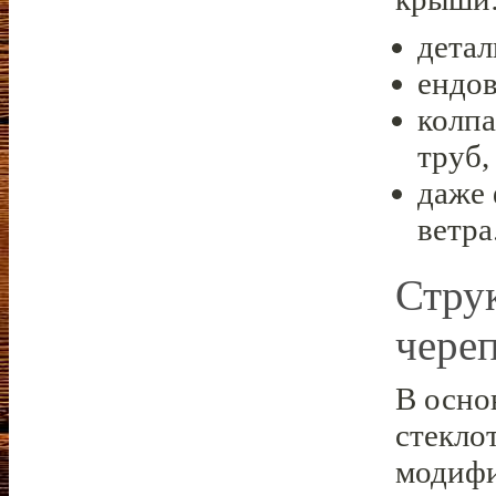
детал
ендо
колп
труб,
даже
ветра
Стру
чере
В осно
стекло
модиф