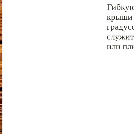
Гибкую
крыши 
градус
служит
или пл