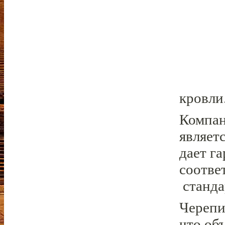
кровли
Компан
являет
дает г
соотве
станда
Черепи
что об