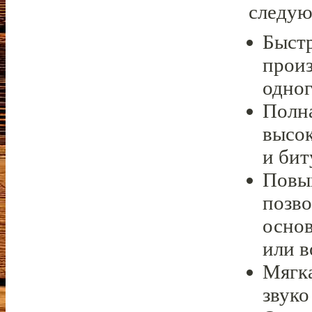
следу
Быст
прои
одног
Полна
высо
и бит
Повы
позво
основ
или в
Мягка
звуко