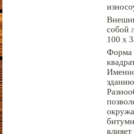
износо
Внешни
собой 
100 х 3
Форма 
квадра
Именно
зданию
Разноо
позвол
окружа
битумн
влияет