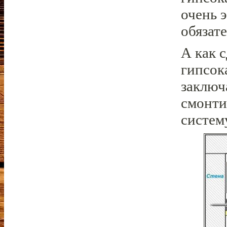
очень 
обязат
А как 
гипсок
заключ
смонти
систем