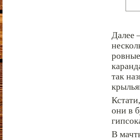
Далее 
несколь
ровные
каранд
так на
крылья
Кстати
они в 
гипсок
В мачт