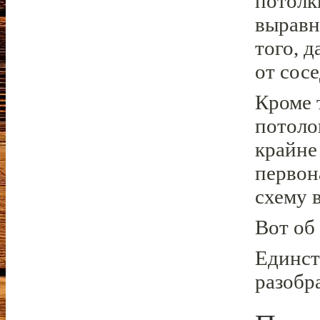
потолк
выравн
того, 
от сос
Кроме 
потоло
крайне
первон
схему 
Вот об 
Единст
разобра