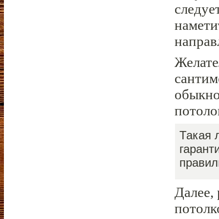
следуе
наметит
направ
Желате
сантим
обыкно
потоло
Такая 
гарант
правил
Далее,
потолк