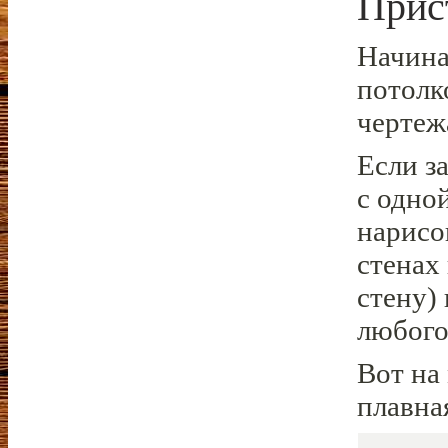
Прис
Начина
потолк
чертеж
Если з
с одно
нарисо
стенах
стену)
любого
Вот на
плавна