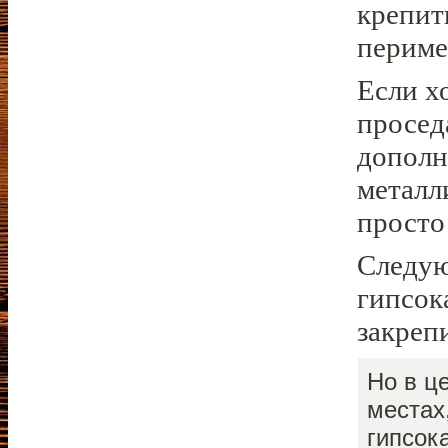
крепит
периме
Если х
просед
дополн
металл
просто
Следую
гипсок
закреп
Но в ц
местах
гипсок