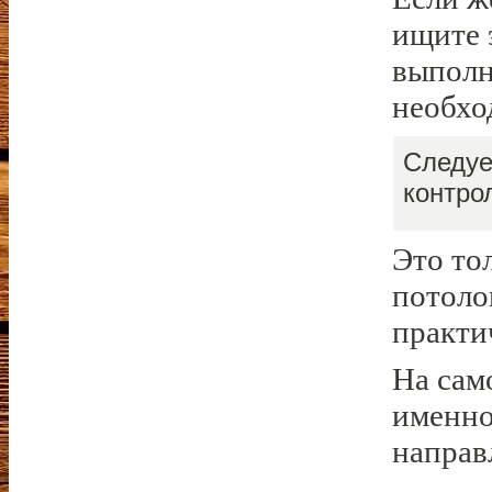
ищите 
выполн
необхо
Следуе
контро
Это то
потоло
практи
На сам
именно
направ