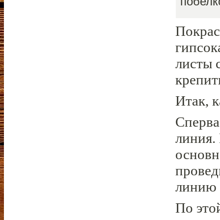
побелк
Покрас
гипсок
листы 
крепит
Итак, 
Сперва
линия.
основн
провед
линию 
По это