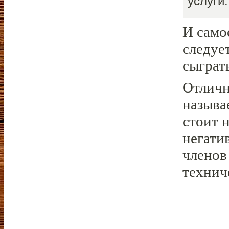
услуги.
И само
следуе
сыграт
Отличн
называ
стоит 
негати
членов
технич