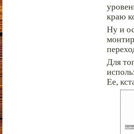
уровен
краю к
Ну и о
монтир
перехо
Для то
исполь
Ее, кст