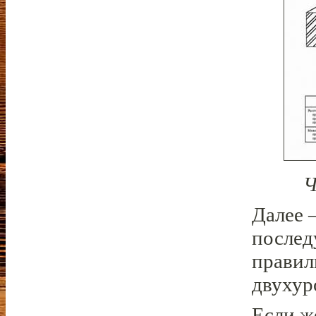
Ч
Далее 
послед
правил
двухур
Если ж