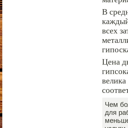
В сред
каждый
всех за
металл
гипоск
Цена д
гипсок
велика
соотве
Чем бо
для ра
меньше