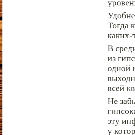
уровен
Удобне
Тогда 
каких-
В сред
из гип
одной к
выходн
всей к
Не заб
гипсок
эту ин
у кото