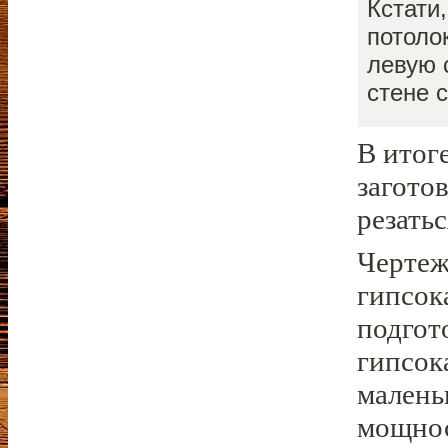
Кстати
потоло
левую 
стене 
В итог
загото
резать
Чертеж
гипсок
подгот
гипсок
малень
мощно