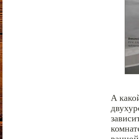
А како
двухур
зависит
комнат
ванной