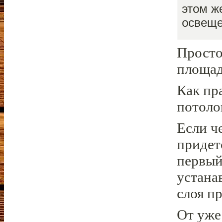
этом ж
освеще
Просто
площад
Как пр
потоло
Если ч
придет
первый
устана
слоя п
От уже