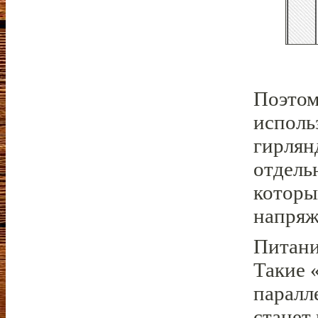
Поэтом
исполь
гирлян
отдель
которы
напряж
Питани
Такие 
паралл
станет