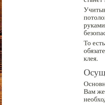
Учитыв
потоло
руками
безопа
То ест
обязат
клея.
Осущ
Основн
Вам же
необхо