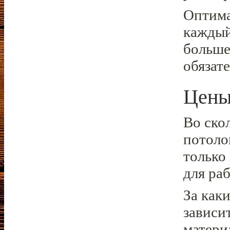
Оптима
каждый
больше
обязат
Цены
Во ско
потоло
только
для ра
За каки
зависи
материа