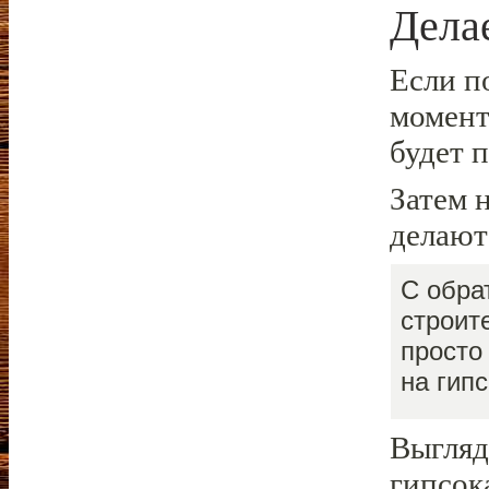
Дела
Если по
момент
будет 
Затем 
делают
С обра
строит
просто
на гип
Выгляд
гипсок