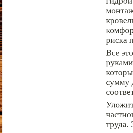
гидрои
монтаж
кровел
комфор
риска 
Все эт
руками
которы
сумму 
соотве
Уложит
частно
труда.