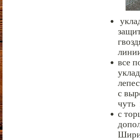
уклад
защит
гвозд
линии
все 
уклад
лепес
с выр
чуть
с тор
допол
Шири