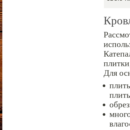
Кров
Рассмо
исполь
Катепа
плитки
Для ос
плит
плиты
обрез
мног
влаго