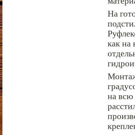
матери
На гот
подсти
Руфлек
как на
отдель
гидрои
Монтаж
градус
на всю
рассти
произв
крепле