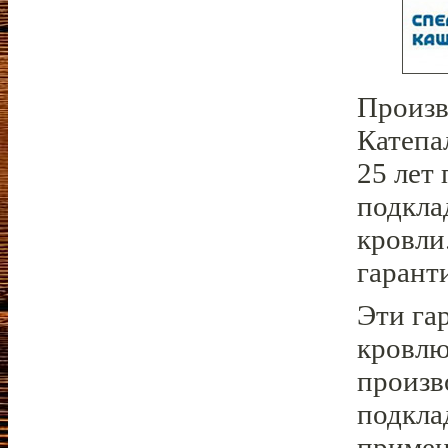
Произв
Катепа
25 лет
подкла
кровли
гарант
Эти га
кровлю
произв
подкла
примен