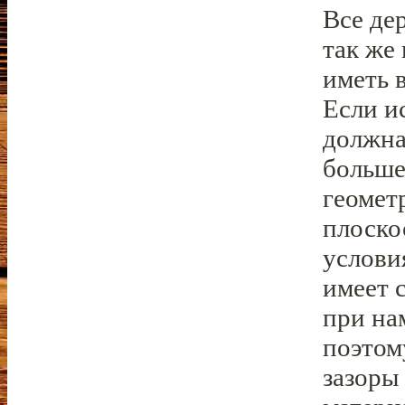
Все де
так же
иметь 
Если и
должна
больше
геомет
плоско
услови
имеет 
при на
поэтом
зазоры