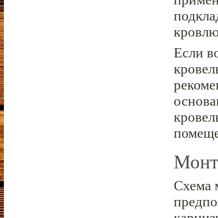
подкла
кровлю
Если в
кровел
рекоме
основа
кровел
помеще
Монт
Схема 
предпо
карниз