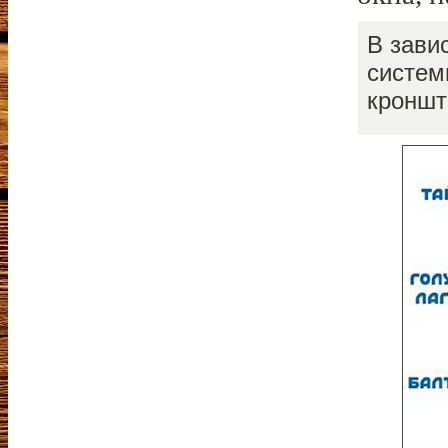
В зави
систем
кроншт