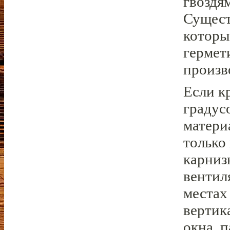
гвоздя
Сущест
которы
гермет
произв
Если к
градус
матери
только 
карниз
вентил
местах
вертик
окна, 