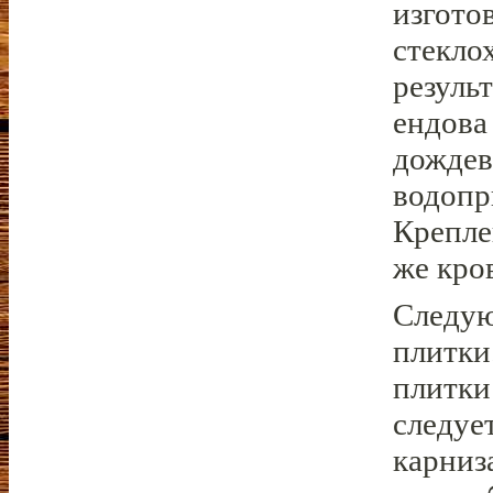
изгото
стеклох
резуль
ендова
дождев
водопр
Крепле
же кро
Следую
плитки
плитки
следуе
карниз