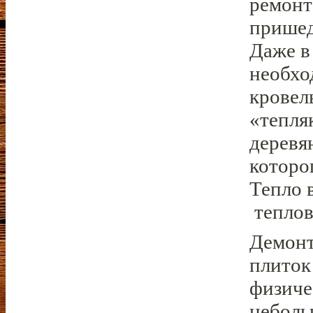
ремонт
пришед
Даже в
необхо
кровел
«тепля
деревя
которо
Тепло 
теплов
Демонт
плиток
физиче
неболь