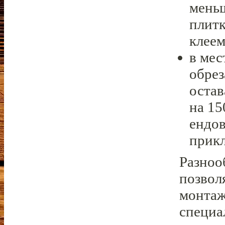
меньш
плитк
клеем
в мес
обрез
остав
на 15
ендов
прикл
Разноо
позвол
монтаж
специа