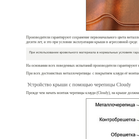
Производители гарантируют сохранение первоначального цвета металли
десяти лет, и это при условии эксплуатации крыши в агрессивной среде.
При использовании кровельного материала в нормальных условиях гара
На основании всех поведенных испытаний производители гарантируют 
При всех достоинствах металлочерепицы с покрытием клауди её монта
Устройство крыши с помощью черепицы Cloudy
Прежде чем начать монтаж черепицы клауди (Cloudy), на крыше должна