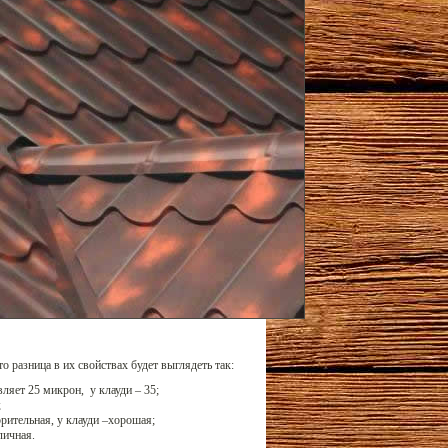
о разница в их свойствах будет выглядеть так:
ляет 25 микрон, у клауди – 35;
;
рительная, у клауди –хорошая;
личная.