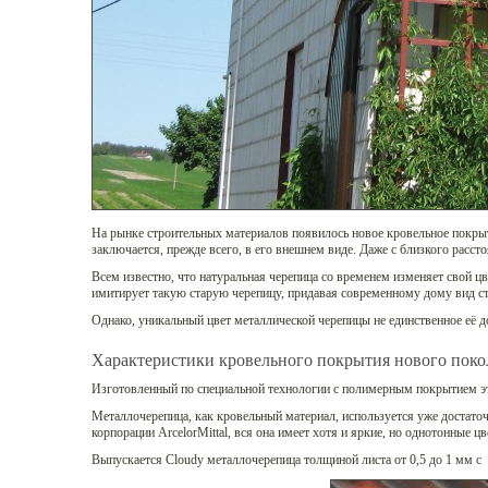
На рынке строительных материалов появилось новое кровельное покры
заключается, прежде всего, в его внешнем виде. Даже с близкого расст
Всем известно, что натуральная черепица со временем изменяет свой ц
имитирует такую старую черепицу, придавая современному дому вид ст
Однако, уникальный цвет металлической черепицы не единственное её д
Характеристики кровельного покрытия нового поко
Изготовленный по специальной технологии с полимерным покрытием эт
Металлочерепица, как кровельный материал, используется уже достато
корпорации ArcelorMittal, вся она имеет хотя и яркие, но однотонные 
Выпускается Cloudy металлочерепица толщиной листа от 0,5 до 1 мм с