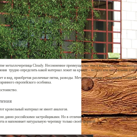
тие металлочерепица Cloudy. Несомненное преимущество этого вида кровельного матер
ояния трудно определить какой материал лежит на крыше – металл или натуральная глиня
вет и вид, приобретая различные пятна, разводы. Металлочерепица с покрытием Granit®
аринного европейского особняка.
остоинство.
ления
от кровельный материал не имеет аналогов.
чно давно российскими застройщиками. Но в отличие от черепицы, производимой на зав
цвета и напоминает натуральную черепицу только своей формой.