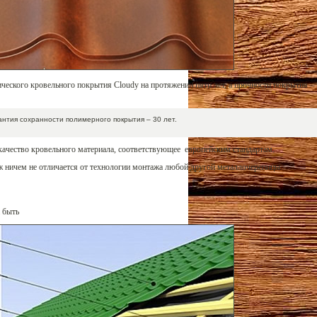
ческого кровельного покрытия Cloudy на протяжении пяти лет, а прочности покрытия – 
нтия сохранности полимерного покрытия – 30 лет.
качество кровельного материала, соответствующее европейским стандартам.
ж ничем не отличается от технологии монтажа любой другой металлочерепицы.
 быть