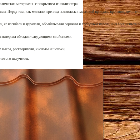
ллические материалы с покрытием из полиэстера.
и. Перед тем, как металлочерепица появилась в массовой продаже, производители это
и, её изгибали и царапали, обрабатывали горячим и холодным паром, и из всех испытан
ый материал обладает следующими свойствами:
 масла, растворители, кислоты и щелочи;
етового излучения;