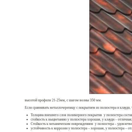
высотой профиля 21-25мм, с шагом волны 350 мм.
Если сравнивать металлочерепицу с покрытием из полиэстера и клауди, т
Толщина внешнего слоя полимерного покрытия у полиэстера состав
стойкость к выцветанию у полиэстера хорошая, у клауди – отличная
Стойкость к механическим повреждениям у полиэстера – удовлетво
устойчивость к коррозии у полиэстера – хорошая, у полиэстера – от