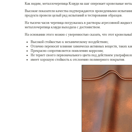
Как видим, металлочерепица Клауди на шаг опережает кровельные мета
Высокие показатели качества подтверждаются проведенными испытаниям
продукта провели целый ряд испытаний и тестирования образцов.
На тысячи часов черепица погружалась в растворы агрессивной жидкост
металлочерепица клауди выходила с достоинством.
На основании этого можно с уверенностью сказать, что этот кровельн
Высокой стойкостью к механическому воздействию;
Отлично переносит влияние химически активных веществ, таких как
Прекрасно сопротивляется появлению коррозии;
Не теряет своего первоначального цвета под действием ультрафиол
имеет хорошую стойкость к отслоению полимерного покрытия.