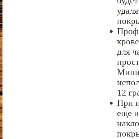
будет
удаля
покр
Проф
крове
для ч
прост
Мини
испол
12 гр
При и
еще и
накло
покры