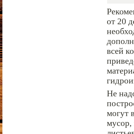
Рекоме
от 20 
необхо
дополн
всей к
привед
матери
гидрои
Не над
постро
могут 
мусор,
листье