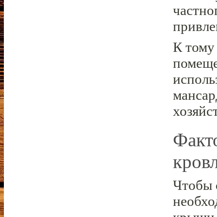
частно
привле
К тому
помеще
исполь
мансар
хозяйс
Факт
кров
Чтобы 
необхо