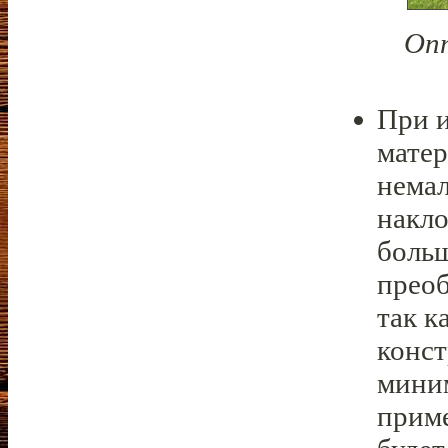
Опт
При и
матер
немал
накло
больш
преоб
так к
конс
миним
приме