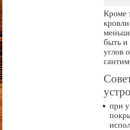
Кроме 
кровли
меньше
быть и
углов 
сантим
Сове
устр
при у
покр
испол