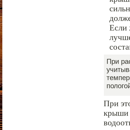
сильн
долже
Если 
лучше
соста
При ра
учитыв
темпер
полого
При эт
крыши 
водоот