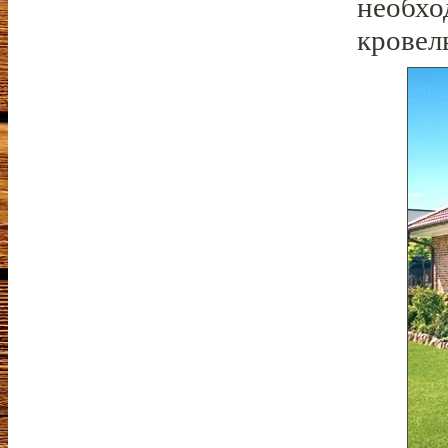
необхо
кровел