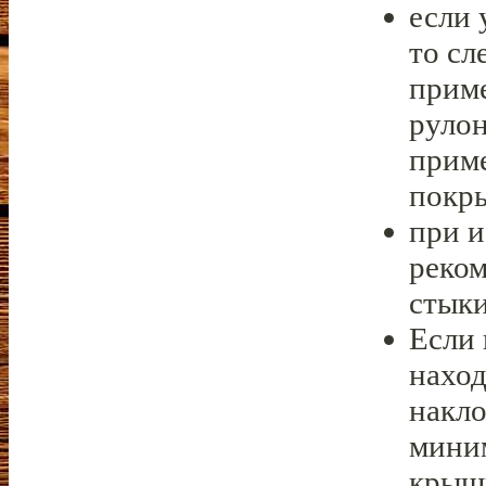
если 
то сл
прим
руло
прим
покр
при 
реком
стык
Если 
наход
накло
миним
крыши