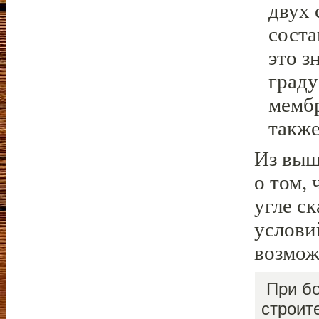
двух 
соста
это з
граду
мемб
также
Из выш
о том,
угле с
услови
возмож
При бо
строит