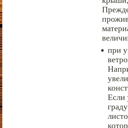
крыши,
Прежде
прожив
матери
величи
при у
ветро
Напри
увели
конст
Если 
граду
листо
котор