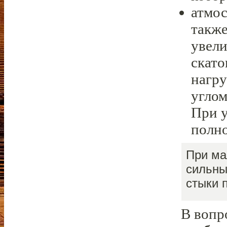
атмос
также
увели
скато
нагру
углом
При у
полн
При ма
сильны
стыки 
В вопр