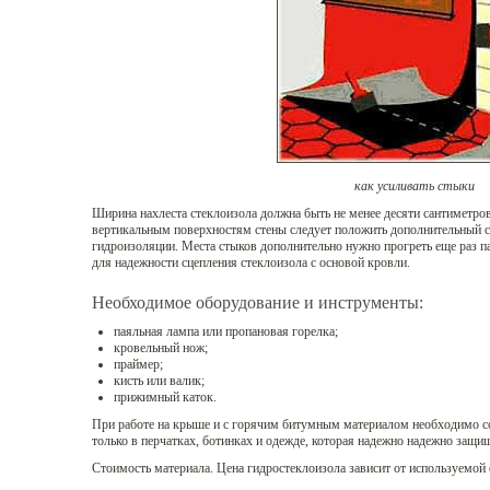
как усиливать стыки
Ширина нахлеста стеклоизола должна быть не менее десяти сантиметро
вертикальным поверхностям стены следует положить дополнительный с
гидроизоляции. Места стыков дополнительно нужно прогреть еще раз п
для надежности сцепления стеклоизола с основой кровли.
Необходимое оборудование и инструменты:
паяльная лампа или пропановая горелка;
кровельный нож;
праймер;
кисть или валик;
прижимный каток.
При работе на крыше и с горячим битумным материалом необходимо с
только в перчатках, ботинках и одежде, которая надежно надежно защищ
Стоимость материала. Цена гидростеклоизола зависит от используемой