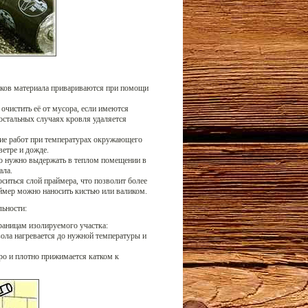
тыков материала привариваются при помощи
очистить её от мусора, если имеются
остальных случаях кровля удаляется
ие работ при температурах окружающего
ветре и дожде.
го нужно выдержать в теплом помещении в
ала.
ситься слой праймера, что позволит более
ймер можно наносить кистью или валиком.
ьности:
границам изолируемого участка:
ола нагревается до нужной температуры и
ро и плотно прижимается катком к