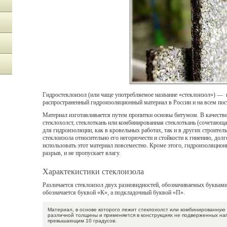
Гидростеклоизол (или чаще употребляемое название «стеклоизол») — 
распространенный гидроизоляционный материал в России и на всем по
Материал изготавливается путем пропитки основы битумом. В качестве
стеклохолст, стеклоткань или комбинированная стеклоткань (сочетаю
для гидроизоляции, как в кровельных работах, так и в других строите
стеклоизола относительно его негорючести и стойкости к гниению, долг
использовать этот материал повсеместно. Кроме этого, гидроизоляцио
разрыв, и не пропускает влагу.
Характекистики стеклоизола
Различается стеклоизол двух разновидностей, обозначиваемых буквам
обозначается буквой «К», а подкладочный буквой «П».
Материал, в основе которого лежит стеклохолст или комбинированную 
различной толщины и применяется в конструкциях не подверженных наг
превышающим 10 градусов.