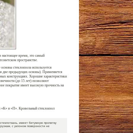
в настоящее время, это самый
стсоветском пространстве.
 основы стеклоизола используется
щая две предыдущих основы). Применяется
льных конструкциях. Хорошие характеристики
овечности (до 15 лет) позволяют
нное покрытие имеет высокую прочность на
и «К» и «П». Кровельный стеклоизол
стеклоткань, имеет битумную пропитку
рузкам, с уклоном поверхности не