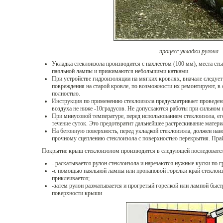
процесс укладки рулона
Укладка стеклоизола производится с нахлестом (100 мм), места с
паяльной лампы и прижимаются небольшими катками.
При устройстве гидроизоляции на мягких кровлях, вначале следует 
повреждения на старой кровле, по возможности их ремонтируют, в 
полностью.
Инструкция по применению стеклоизола предусматривает проведен
воздуха не ниже -10градусов. Не допускаются работы при сильном 
При минусовой температуре, перед использованием стеклоизола, е
течение суток. Это предотвратит дальнейшее растрескивание матери
На бетонную поверхность, перед укладкой стеклоизола, должен нано
прочному сцеплению стеклоизола с поверхностью перекрытия. Пра
Покрытие крыш стеклоизолом производится в следующей последовател
- раскатывается рулон стеклоизола и нарезаются нужные куски по 
-с помощью паяльной лампы или пропановой горелки край стеклоиз
приклеивается;
-затем рулон разматывается и прогретый горелкой или лампой быст
поверхности крыши