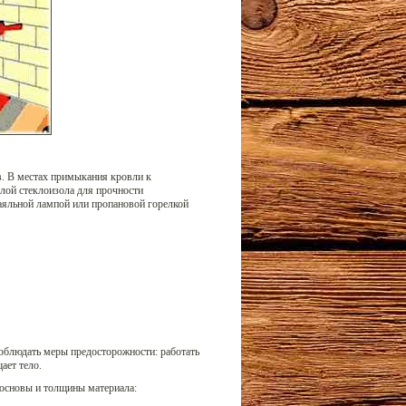
в. В местах примыкания кровли к
лой стеклоизола для прочности
аяльной лампой или пропановой горелкой
облюдать меры предосторожности: работать
ает тело.
 основы и толщины материала: