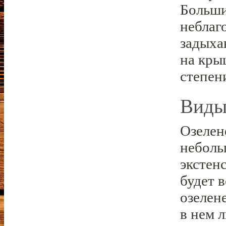
Больши
неблаг
задыха
на кры
степен
Виды
Озелен
неболь
экстен
будет 
озелен
в нем 