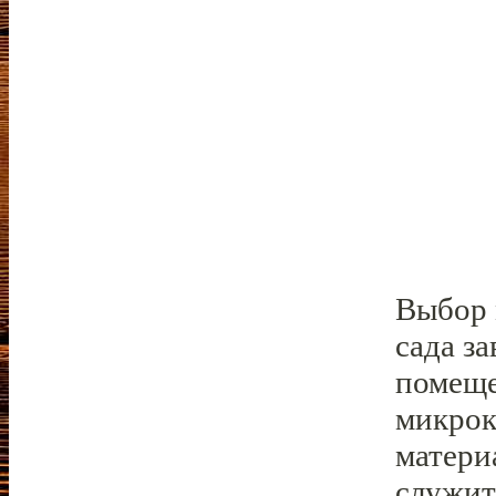
Выбор 
сада з
помеще
микрок
матери
служит