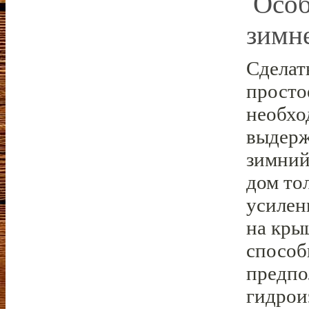
Особ
зимне
Сделат
просто
необхо
выдерж
зимний
дом то
усилен
на кры
способ
предпо
гидрои