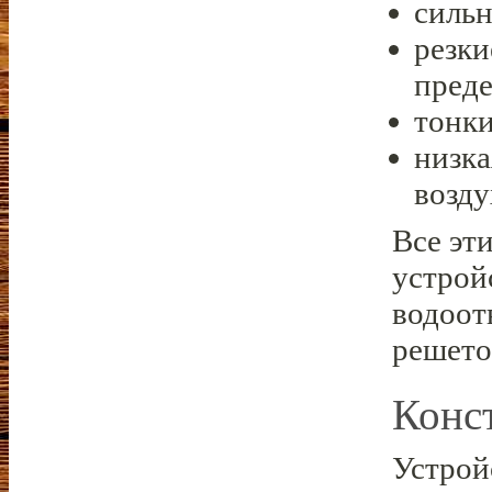
сильн
резки
преде
тонки
низк
возду
Все эт
устрой
водоот
решето
Конс
Устрой