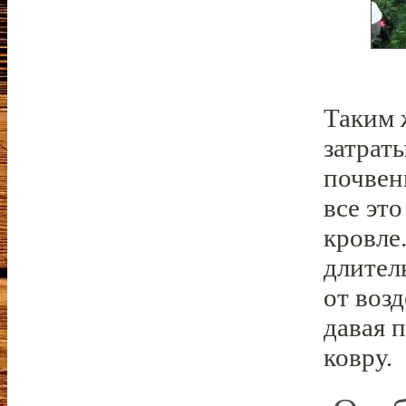
Таким 
затрат
почвен
все эт
кровле
длител
от воз
давая 
ковру.