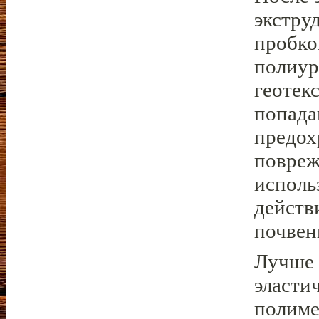
экстру
пробко
полиур
геотек
попада
предох
повреж
исполь
действ
почвен
Лучше 
эласти
полиме