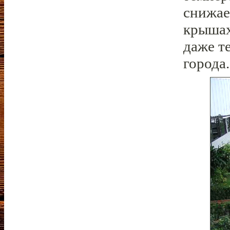
снижает
крышах
даже т
города.