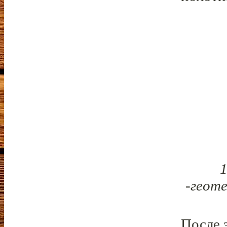
1
-геоте
После 