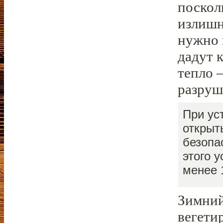
поскол
излишн
нужно 
дадут 
тепло 
разруш
При ус
открыт
безопа
этого 
менее 
Зимний
вегети