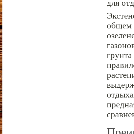
для от
Экстенс
общем 
озелен
газоно
грунта
правил
растен
выдерж
отдыха
предна
сравне
Преи