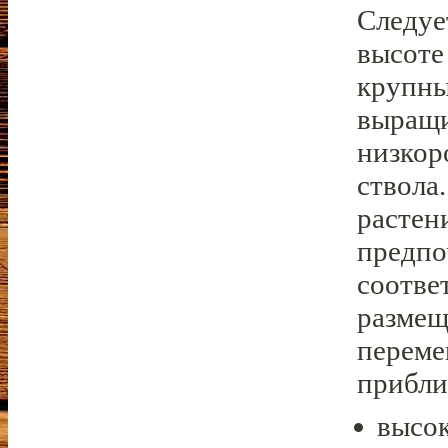
Следуе
высоте
крупны
выращи
низкор
ствола
растен
предпо
соотве
размещ
переме
прибли
высок