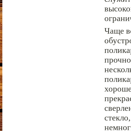
высоко
ограни
Чаще в
обустр
полика
прочно
несколь
полика
хороше
прекра
сверле
стекло
немног