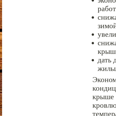
эконо
работ
снижа
зимой
увели
снижа
крыш
дать
жильц
Эконом
кондиц
крыше 
кровлю
темпер