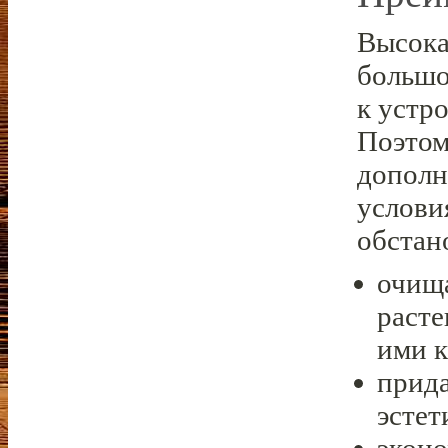
Высока
большо
к устр
Поэтом
дополн
услови
обстан
очища
расте
ими к
прида
эстет