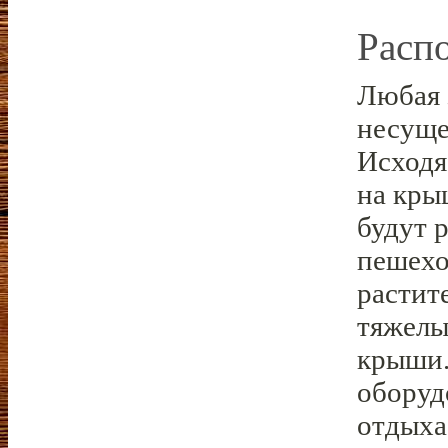
Расп
Любая 
несуще
Исходя 
на кры
будут 
пешехо
растит
тяжелы
крыши.
оборуд
отдыха