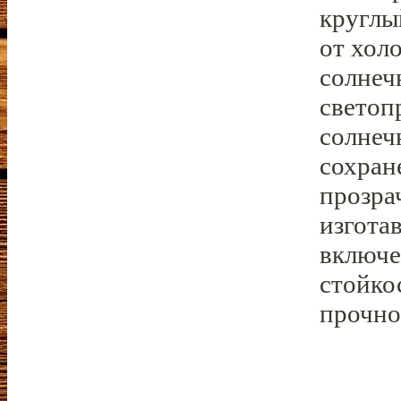
круглы
от хол
солнеч
светоп
солнеч
сохран
прозра
изгота
включе
стойко
прочно