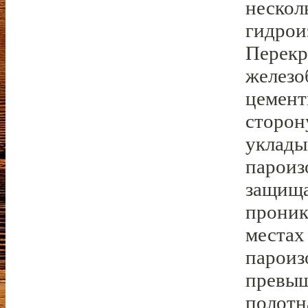
нескол
гидрои
Перекр
железо
цемент
сторон
уклады
пароиз
защища
проник
местах
пароиз
превыш
полотн