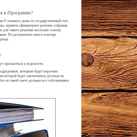
ия в Программе?
 9 этажного дома за государственный счет,
ых, принять официальное решение собрания
м для такого решения послужит осмотр
ков. По результатам такого осмотра
разца.
;
ут прилагаться к ведомости.
одрядчиков, которым будет поручено
нии которой будет заключаться договор на
бот по такой смете должны все собственники