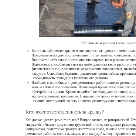
Капитальный ремонт кровли мно
Капитальный ремонт крыши многоквартирного дома является сам
Предназначается для восстановления, путем замены, кровельных п
Включает в себя также восстановление нормального режима вентил
Причинами, способными вызвать необходимость таких работ, могут
физический износ, и различные механические повреждения, вызва
нагрузок. Стихийные бедствия, различные чрезвычайные происшес
необходимость проведения капитального ремонта.
Наиболее масштабным видом ремонтных работ является реконструкц
замена каких-либо элементов. Происходит применение совершенно
обустройства кровли. Кроме аварийной необходимости, поводом д
эксплуатационных требований. Например, устройство популярных с
несущих конструкций, то есть является реконструкцией чистой воды
Кто несет ответственность за крышу?
Кто должен делать ремонт крыши? Вопрос отнюдь не риторический. Стои
ситуацией, и бывает достаточно трудно найти того, кто должен ремонти
юридическая подготовка граждан достаточно слаба, многие организаци
ремонтных работ на самих жильцов, или, на худой конец, переложить о