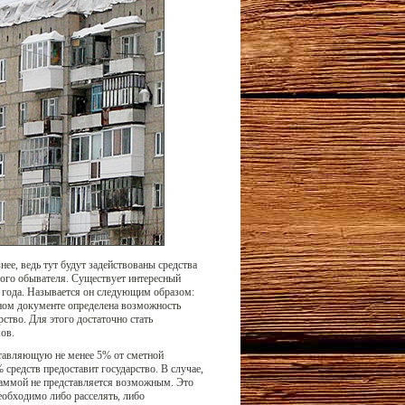
ее, ведь тут будут задействованы средства
стого обывателя. Существует интересный
 года. Называется он следующим образом:
ом документе определена возможность
ство. Для этого достаточно стать
ов.
ставляющую не менее 5% от сметной
средств предоставит государство. В случае,
граммой не представляется возможным. Это
еобходимо либо расселять, либо