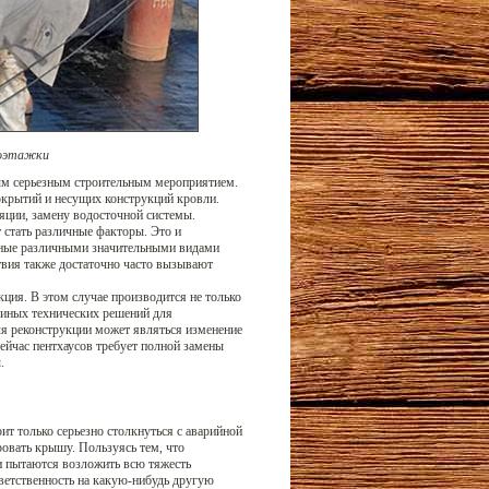
гоэтажки
ым серьезным строительным мероприятием.
окрытий и несущих конструкций кровли.
яции, замену водосточной системы.
 стать различные факторы. Это и
нные различными значительными видами
твия также достаточно часто вызывают
ия. В этом случае производится не только
 иных технических решений для
ля реконструкции может являться изменение
ейчас пентхаусов требует полной замены
.
т только серьезно столкнуться с аварийной
ровать крышу. Пользуясь тем, что
и пытаются возложить всю тяжесть
тветственность на какую-нибудь другую