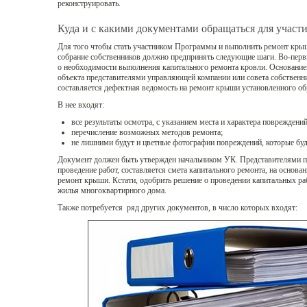
реконструировать.
Куда и с какими документами обращаться для участ
Для того чтобы стать участником Программы и выполнить ремонт крыши
собрание собственников должно предпринять следующие шаги. Во-перв
о необходимости выполнения капитального ремонта кровли. Основание
объекта представителями управляющей компании или совета собственни
составляется дефектная ведомость на ремонт крыши установленного об
В нее входят:
все результаты осмотра, с указанием места и характера повреждений
перечисление возможных методов ремонта;
не лишними будут и цветные фотографии повреждений, которые буд
Документ должен быть утвержден начальником УК. Представителями п
проведение работ, составляется смета капитального ремонта, на основа
ремонт крыши. Кстати, одобрить решение о проведении капитальных ра
жилья многоквартирного дома.
Также потребуется ряд других документов, в число которых входят: