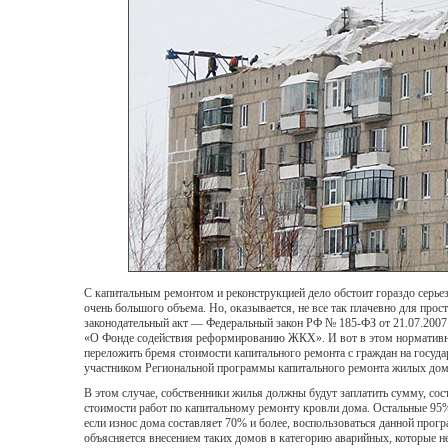
С капитальным ремонтом и реконструкцией дело обстоит гораздо серьезн
очень большого объема. Но, оказывается, не все так плачевно для про
законодательный акт — Федеральный закон РФ № 185-ФЗ от 21.07.2007
«О Фонде содействия реформированию ЖКХ». И вот в этом нормативн
переложить бремя стоимости капитального ремонта с граждан на государ
участником Региональной программы капитального ремонта жилых дом
В этом случае, собственники жилья должны будут заплатить сумму, со
стоимости работ по капитальному ремонту кровли дома. Остальные 95% 
если износ дома составляет 70% и более, воспользоваться данной про
объясняется внесением таких домов в категорию аварийных, которые н