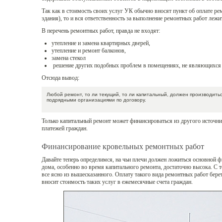
Так как в стоимость своих услуг УК обычно вносят пункт об оплате ре
здания), то и вся ответственность за выполнение ремонтных работ лежи
В перечень ремонтных работ, правда не входят:
утепление и замена квартирных дверей,
утепление и ремонт балконов,
замена стекол
решение других подобных проблем в помещениях, не являющихся 
Отсюда вывод:
Любой ремонт, то ли текущий, то ли капитальный, должен производит
подрядными организациями по договору.
Только капитальный ремонт может финансироваться из другого источни
платежей граждан.
Финансирование кровельных ремонтных работ
Давайте теперь определимся, на чьи плечи должен ложиться основной 
дома, особенно во время капитального ремонта, достаточно высока. С
все ясно из вышесказанного. Оплату такого вида ремонтных работ бере
вносит стоимость таких услуг в ежемесячные счета граждан.