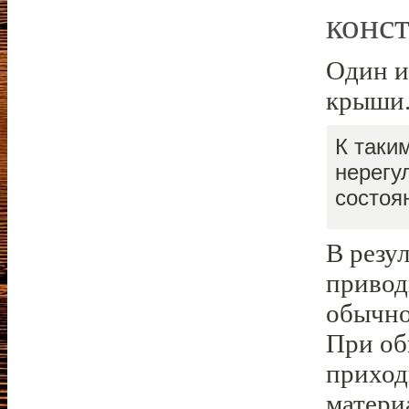
конс
Один и
крыши
К таки
нерегу
состоя
В резу
привод
обычно
При об
приход
матери