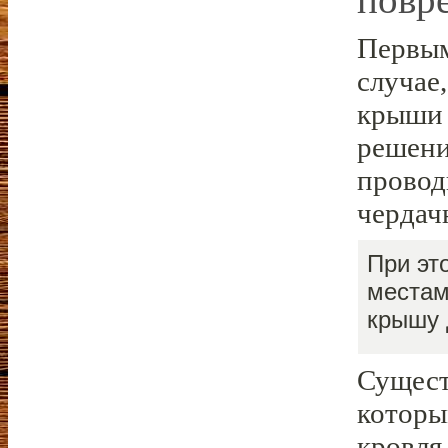
Первым
случае
крыши 
решени
проводи
чердач
При эт
местам
крышу 
Сущест
которы
кровля 