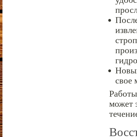
просл
После
извле
строп
произ
гидро
Новый
свое 
Работы
может 
течени
Восс