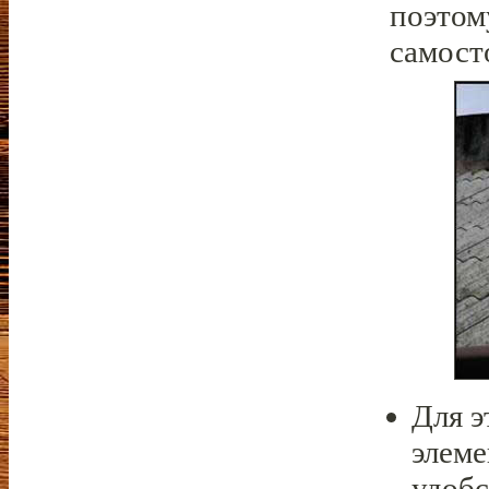
поэтом
самост
Для э
элеме
удобс