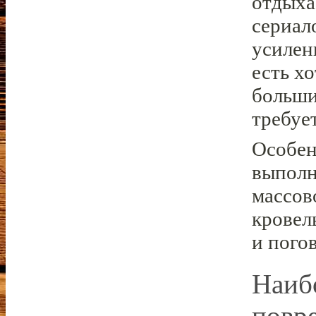
отдыха
сериал
усилен
есть х
больши
требуе
Особен
выполн
массов
кровел
и пого
Наиб
повр