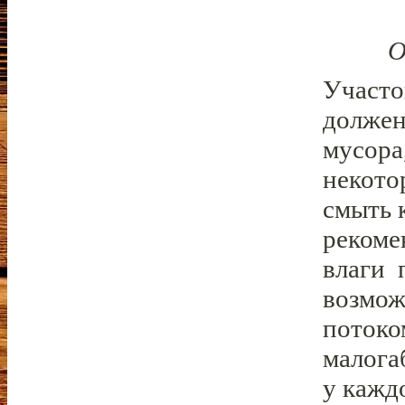
О
Участо
должен
мусора
некото
смыть 
рекоме
влаги 
возмож
потоко
малога
у кажд