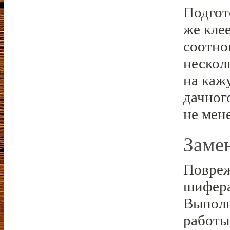
Подгот
же кле
соотно
нескол
на каж
дачног
не мене
Заме
Повреж
шифера
Выполн
работы