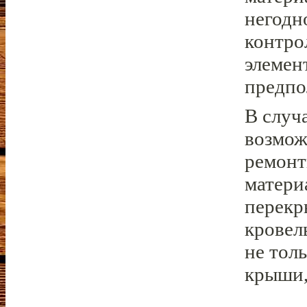
негодн
контро
элемен
предпо
В случ
возмож
ремонт
матери
перекр
кровел
не тол
крыши,