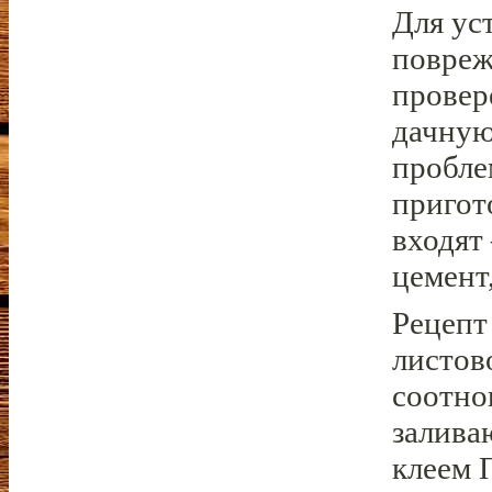
Для ус
повреж
провер
дачную
пробле
пригот
входят
цемент
Рецепт
листов
соотно
залива
клеем 