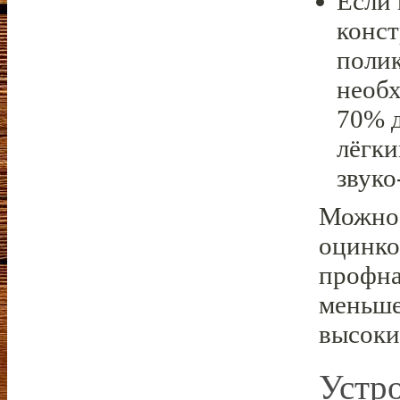
Если 
конст
полик
необх
70% д
лёгки
звук
Можно 
оцинко
профна
меньше
высоки
Устр