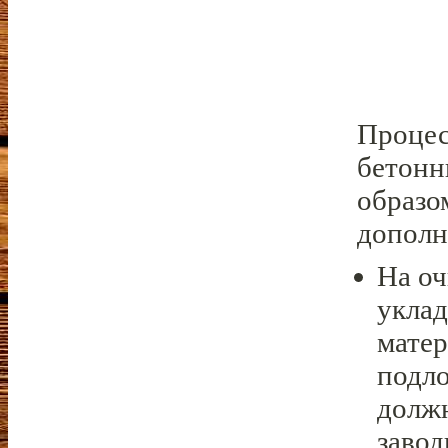
Процес
бетонн
образо
дополн
На о
уклад
матер
подл
долж
завод