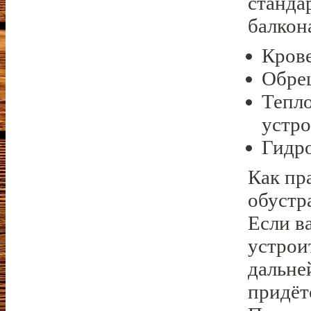
станда
балкон
Крове
Обре
Тепло
устро
Гидр
Как пр
обустр
Если в
устрои
дальне
придёт