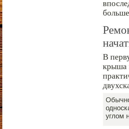
впосле
больше
Ремо
начат
В перв
крыша 
практи
двухск
Обычно
односк
углом 