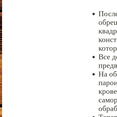
Посл
обреш
квадр
конст
котор
Все 
предв
На об
парои
крове
самор
обраб