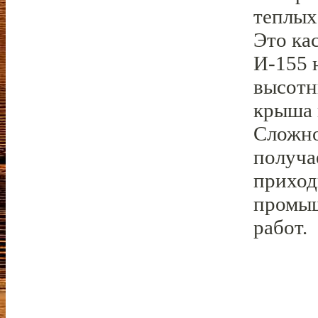
теплых
Это ка
И-155 
высотн
крыша 
Сложно
получа
приход
промыш
работ.