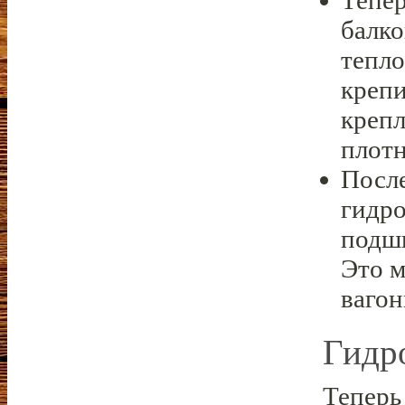
Тепе
балко
тепл
крепи
крепл
плотн
Посл
гидро
подши
Это м
вагон
Гидр
Теперь