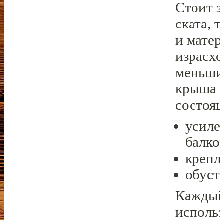
Стоит 
ската, 
и мате
израсх
меньши
крыша 
состоя
усил
балко
крепл
обус
Каждый
исполь