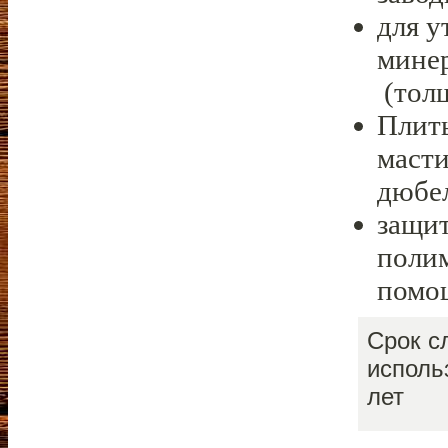
для у
минер
(толщ
Плит
маст
дюбе
защит
поли
помощ
Срок с
исполь
лет