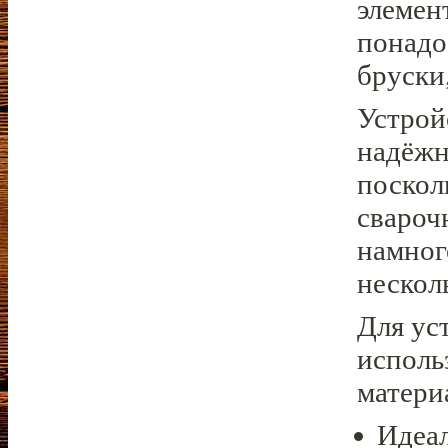
элемен
понадо
бруски
Устрой
надёжно
поскол
свароч
намног
нескол
Для ус
исполь
матери
Идеа