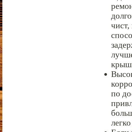
ремон
долго
чист
спосо
задер
лучше
крыш
Высок
корро
по до
привл
больш
легко