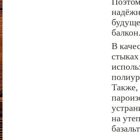
Поэтом
надёжн
будуще
балкон
В каче
стыках
исполь
полиур
Также,
пароиз
устран
на уте
базаль