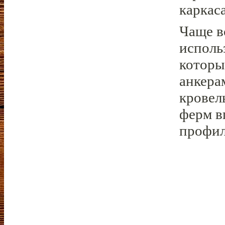
каркаса
Чаще в
исполь
которы
анкера
кровел
ферм в
профил