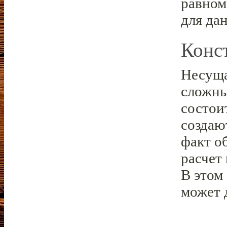
равном
для да
Конс
Несуща
сложны
состои
создаю
факт о
расчет 
В этом
может 