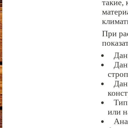
такие,
матери
климат
При ра
показа
Данн
Данн
стро
Данн
конс
Тип 
или н
Анал