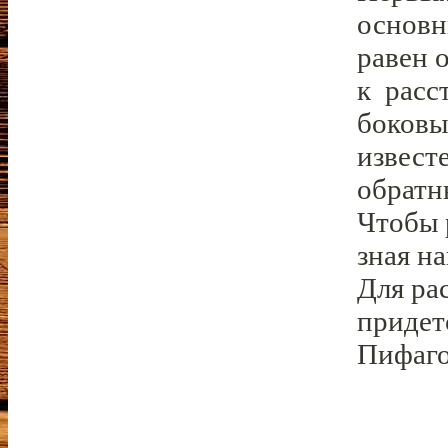
основн
равен 
к расс
боковы
извест
обратн
Чтобы 
зная на
Для ра
придет
Пифаго