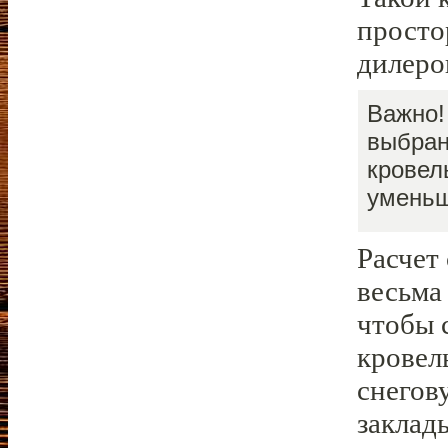
просто
дилеро
Важно!
выбран
кровел
уменьш
Расчет
весьма
чтобы 
кровел
снегов
заклад