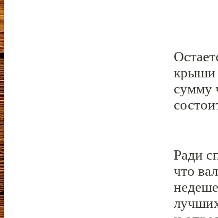
Остает
крыши 
сумму 
состои
Ради с
что ва
недеше
лучших