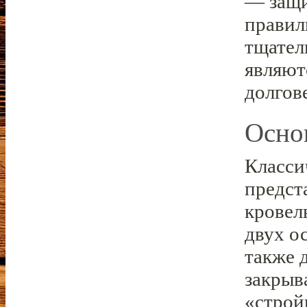
— защи
правил
тщател
являют
долгов
Осно
Класси
предст
кровел
двух о
также 
закрыв
«строй