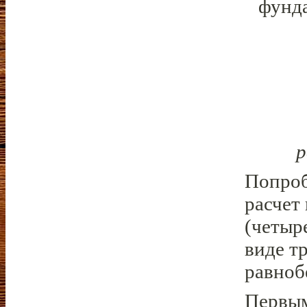
фунд
р
Попроб
расчет
(четыр
виде тр
равноб
Первым