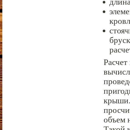
длина
элеме
кровл
стоя
бруск
расче
Расчет
вычисл
провед
пригод
крыши.
просчи
объем 
Такой 