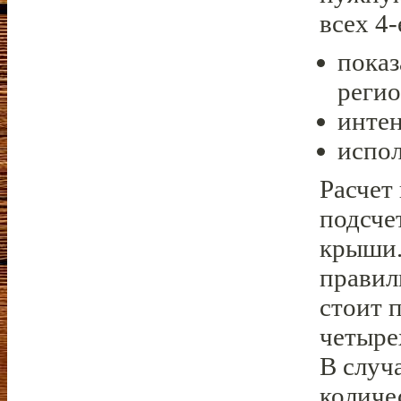
всех 4
показ
регио
интен
испол
Расчет
подсче
крыши.
правил
стоит 
четыре
В случ
количе