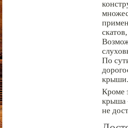
констр
множес
примен
скатов
Возмож
слухов
По сут
дорого
крыши
Кроме 
крыша 
не дос
Дост