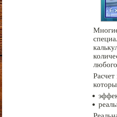
Многие
специа
кальку
количе
любого
Расчет
которы
эффе
реаль
Реальн