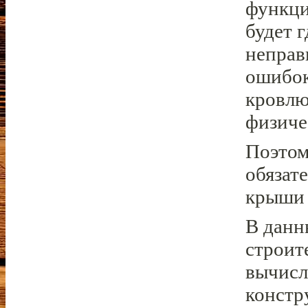
функци
будет 
неправ
ошибок
кровлю
физиче
Поэтом
обязат
крыши 
В данн
строит
вычисл
констр