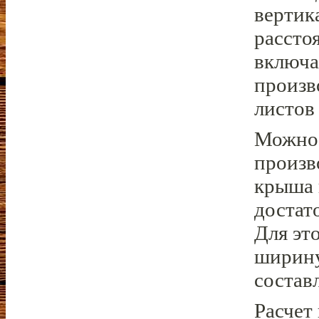
вертик
рассто
включа
произв
листов
Можно 
произв
крыша 
достат
Для эт
ширину
состав
Расчет