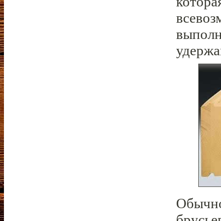
котора
всевоз
выполн
удержа
Обычно
брусье