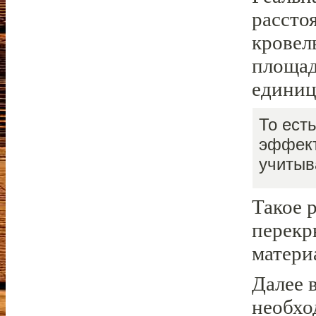
рассто
кровел
площад
единиц
То ест
эффект
учитыв
Такое 
перекр
матери
Далее 
необхо