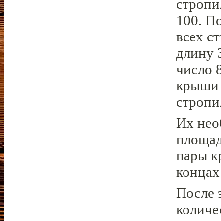
стропи
100. П
всех с
длину 3
число 
крыши 
стропи
Их нео
площад
пары к
концах
После 
количе