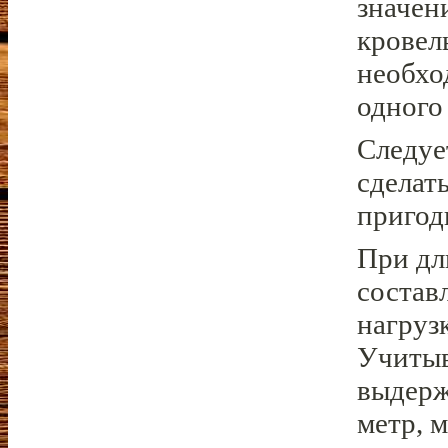
значен
кровел
необхо
одного
Следуе
сделат
пригод
При дл
состав
нагруз
Учитыв
выдерж
метр, 