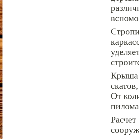
различ
вспомо
Стропи
каркас
уделяе
строит
Крыша 
скатов
От кол
пилома
Расчет
сооруж