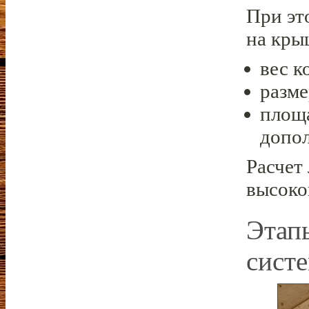
При эт
на кры
вес к
разме
площ
допо
Расчет
высоко
Этап
сист