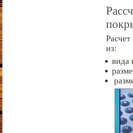
Расс
покр
Расчет
из:
вида 
разме
разм