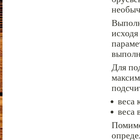
необыч
Выполн
исходя
параме
выполн
Для по
максим
подсчи
веса 
веса 
Помимо
опреде