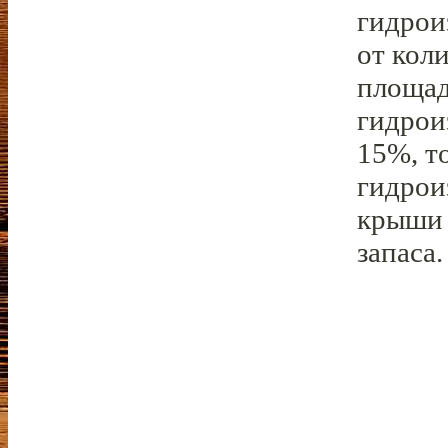
гидрои
от кол
площад
гидрои
15%, т
гидрои
крыши 
запаса.