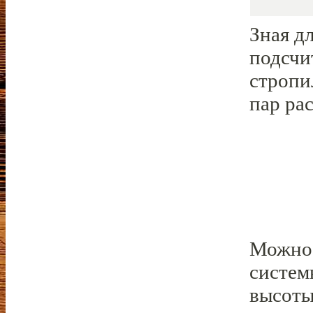
Зная д
подсчи
стропи
пар ра
Можно 
систем
высоты