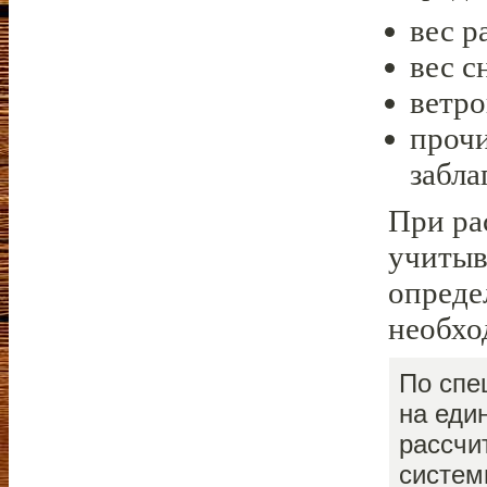
вес 
вес с
ветро
прочи
забла
При ра
учитыв
опреде
необхо
По спе
на еди
рассчи
систем