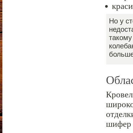
крас
Но у с
недост
такому
колеба
больше
Обла
Кровел
широко
отделк
шифер 