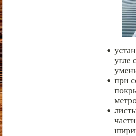
уста
угле 
умень
при с
покры
метро
лист
части
ширин