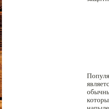
Популя
являет
обычны
которы
напыле