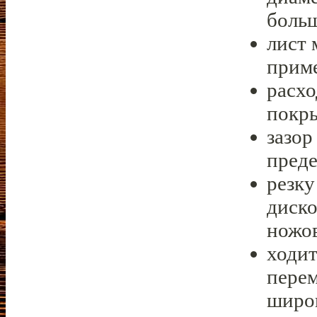
больш
лист 
приме
расхо
покры
зазор
преде
резку
диско
ножо
ходит
пере
широк