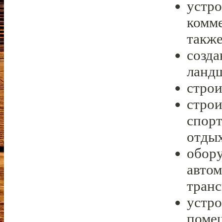
устро
комме
также
созда
ланд
строи
строи
спор
отдых
обору
автом
транс
устро
поме