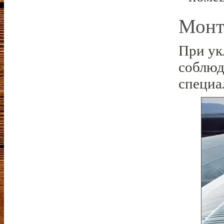
Монт
При ук
соблюд
специа