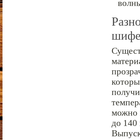
волн
Разн
шифе
Сущест
матери
прозра
которы
получи
темпер
можно 
до 140
Выпуск