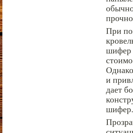
обычно
прочно
При по
кровел
шифер 
стоимо
Однако
и прив
дает б
констр
шифер
Прозра
ситуац