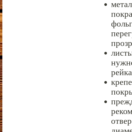
метал
покра
фольг
перег
проз
лист
нужн
рейк
крепе
покр
прежд
реком
отвер
диаме