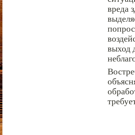
вреда 
выделя
попрос
воздей
выход 
неблаг
Востре
объясня
обрабо
требуе