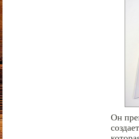
Он пре
создае
котора