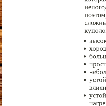
непого
поэтом
сложны
куполо
высок
хорош
больш
прост
небол
усто
влия
устой
нагре