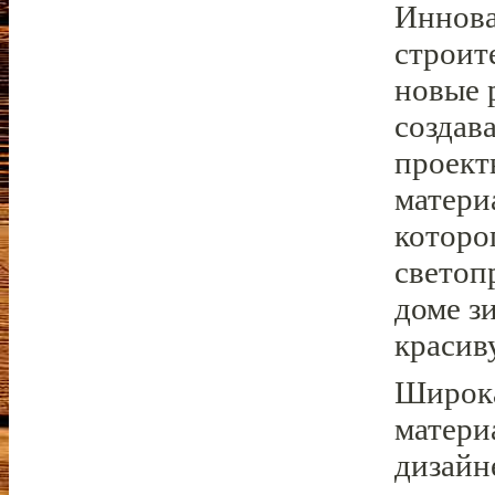
Иннова
строит
новые 
создав
проект
матери
которо
светоп
доме з
красив
Широка
матери
дизайн