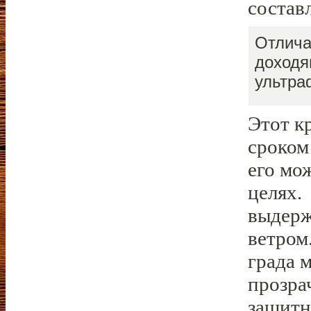
составл
Отлича
доходя
ультра
Этот к
сроком
его мо
целях.
выдерж
ветром
града 
прозра
защитн