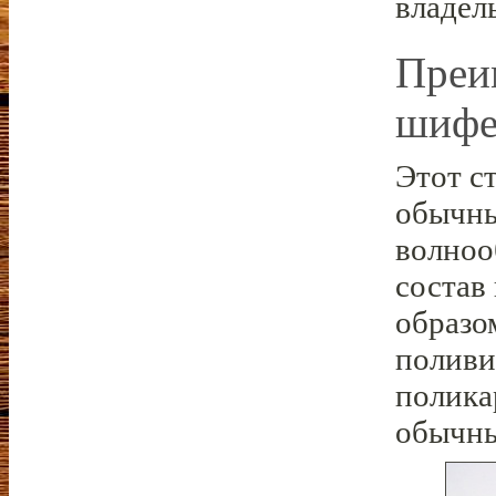
владел
Преи
шифе
Этот с
обычн
волноо
состав
образо
поливи
полика
обычны