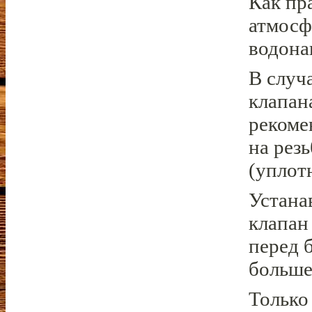
Как пр
атмосф
водона
В случ
клапан
рекоме
на рез
(уплот
Устана
клапан
перед 
больше
Только