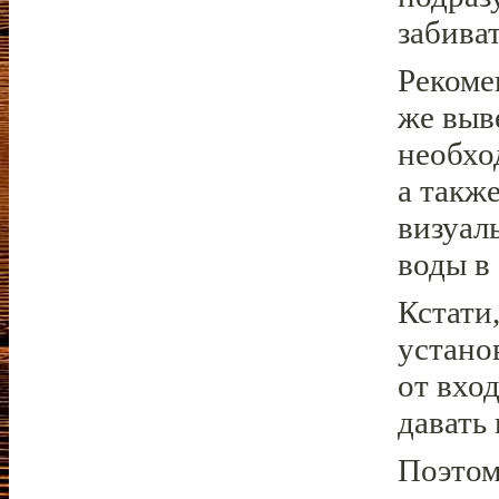
забива
Рекоме
же выв
необхо
а такж
визуал
воды в
Кстати
устано
от вход
давать
Поэтом