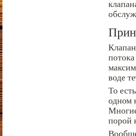
клапан
обслуж
Прин
Клапан
потока
максим
воде т
То есть
одном 
Многие
порой 
Вообще