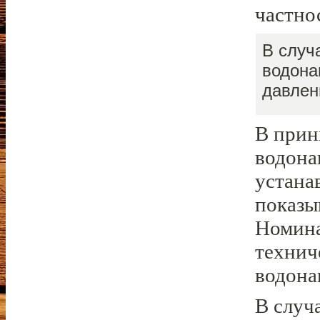
частно
В случ
водона
давлен
В прин
водона
устана
показы
Номина
технич
водона
В случа