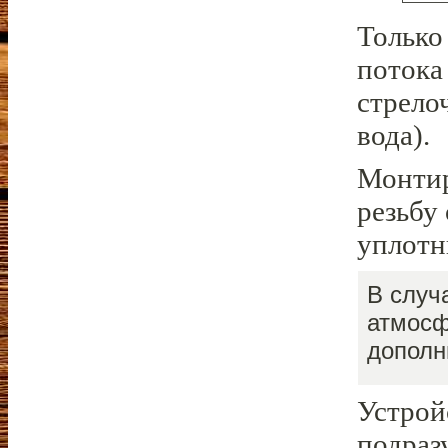
Только
потока
стрело
вода).
Монтир
резьбу
уплотн
В случ
атмосф
дополн
Устрой
подраз