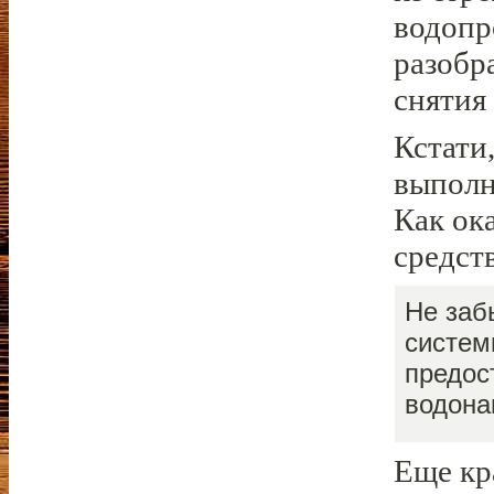
водопр
разобр
снятия
Кстати
выполн
Как ок
средст
Не заб
систем
предос
водона
Еще кр