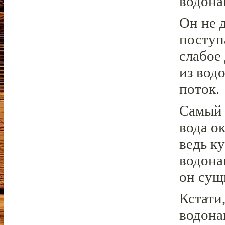
водона
Он не 
поступ
слабое 
из вод
поток.
Самый 
вода о
ведь к
водона
он сущ
Кстати
водона