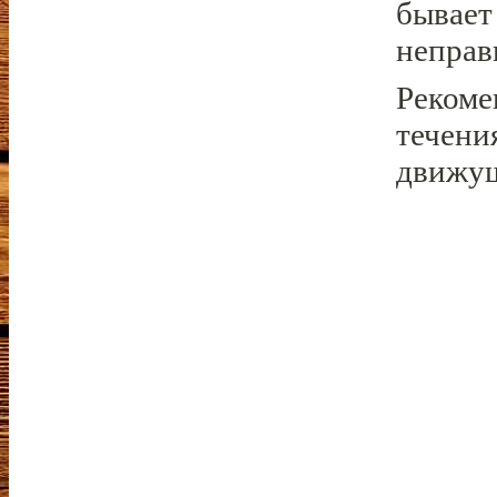
бывает 
неправ
Рекоме
течени
движущ