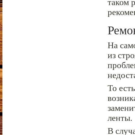
таком 
рекоме
Ремо
На сам
из стро
пробле
недост
То ест
возника
замени
ленты.
В случ