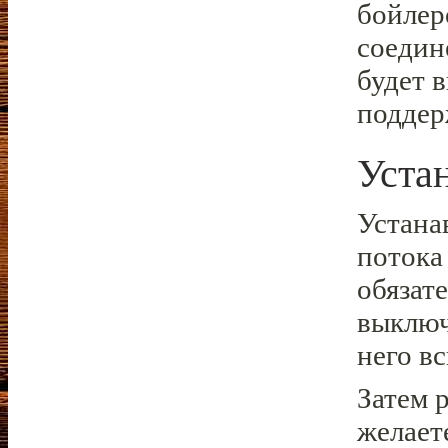
бойлер
соедин
будет 
поддер
Уста
Устана
потока
обязат
выключ
него вс
Затем р
желает