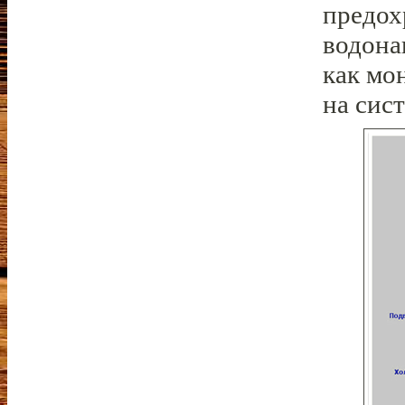
предох
водона
как мо
на сист