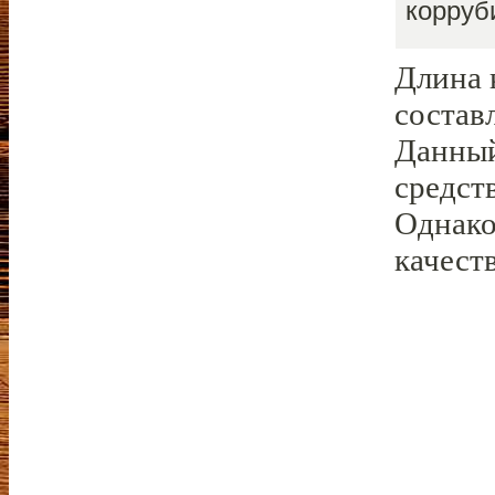
корруб
Длина 
составл
Данный
средст
Однако
качест