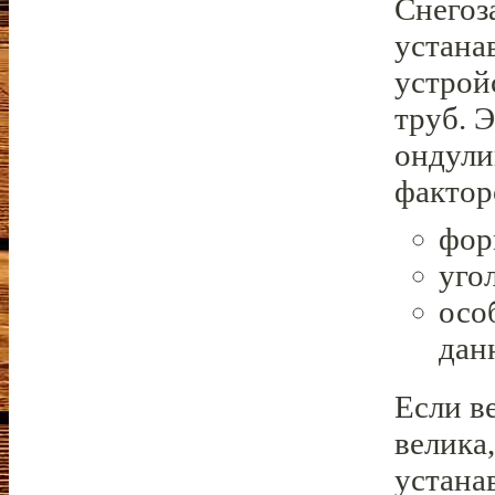
Снегоз
устана
устрой
труб. 
ондули
фактор
фор
уго
осо
дан
Если в
велика
устанав