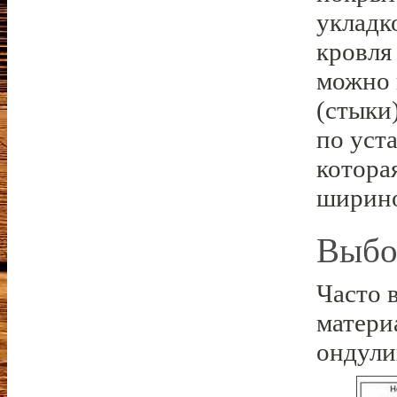
укладк
кровля
можно 
(стыки
по уст
котора
ширино
Выбо
Часто 
матери
ондули