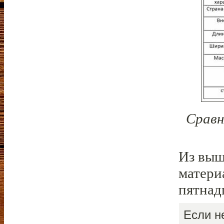
Сравн
Из выш
матери
пятнадц
Если н