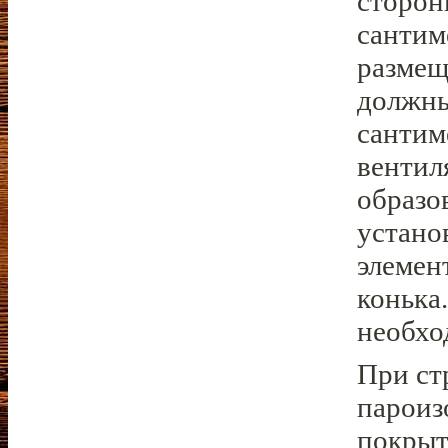
сторон
сантим
размещ
должны
сантим
вентил
образо
устано
элемен
конька
необхо
При ст
пароиз
покрыт