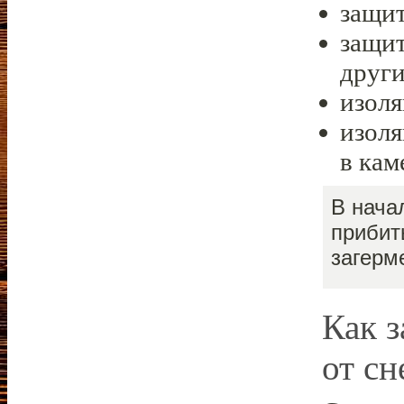
защит
защит
други
изоля
изоля
в кам
В нача
прибит
загерм
Как 
от сн