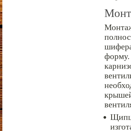
Монт
Монтаж
полнос
шифера
форму.
карниз
вентил
необхо
крышей
вентил
Щипц
изгот