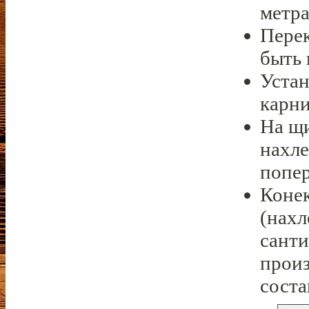
метра
Пере
быть 
Устан
карни
На щи
нахле
попе
Конек
(нахл
сант
произ
соста