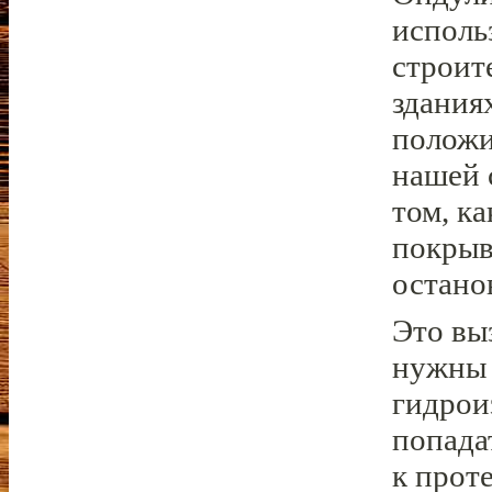
исполь
строит
здания
положи
нашей 
том, к
покрыв
остано
Это вы
нужны 
гидрои
попада
к прот