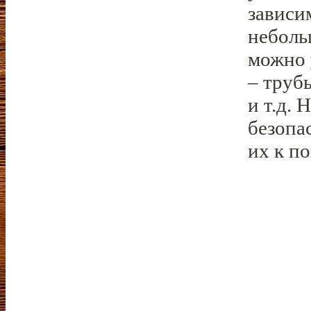
зависи
неболь
можно 
– труб
и т.д.
безопа
их к п