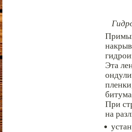
Гидр
Примык
накрыв
гидрои
Эта ле
ондули
пленки
битума
При ст
на раз
устан