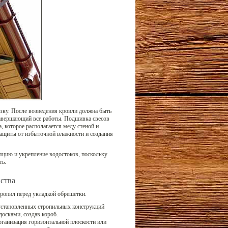
зку. После возведения кровли должна быть
завершающий все работы. Подшивка свесов
 которое располагается меду стеной и
ащиты от избыточной влажности и создания
яцию и укрепление водостоков, поскольку
ть.
ства
тропил перед укладкой обрешетки.
становленных стропильных конструкций
досками, создав короб.
рганизация горизонтальной плоскости или