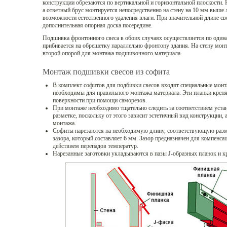
конструкции обрезаются по вертикальной и горизонтальной плоскости. 
а ответный брус монтируется непосредственно на стену на 10 мм выше 
возможности естественного удаления влаги. При значительной длине св
дополнительная опорная доска посередине.
Подшивка фронтонного свеса в обоих случаях осуществляется по один
прибивается на обрешетку параллельно фронтону здания. На стену мон
второй опорой для монтажа подшивочного материала.
Монтаж подшивки свесов из софита
В комплект софитов для подбивки свесов входят специальные монт
необходимы для правильного монтажа материала. Эти планки крепя
поверхности при помощи саморезов.
При монтаже необходимо тщательно следить за соответствием уста
разметке, поскольку от этого зависит эстетичный вид конструкции,
монтажа.
Софиты нарезаются на необходимую длину, соответствующую разме
зазора, который составляет 6 мм. Зазор предназначен для компенс
действием перепадов температур.
Нарезанные заготовки укладываются в пазы J-образных планок и к