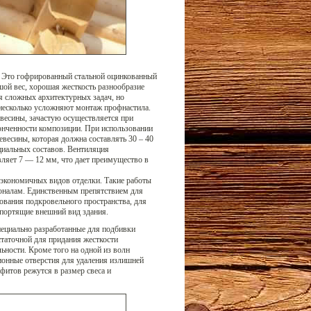
. Это гофрированный стальной оцинкованный
ой вес, хорошая жесткость разнообразие
я сложных архитектурных задач, но
 несколько усложняют монтаж профнастила.
весины, зачастую осуществляется при
онченности композиции. При использовании
евесины, которая должна составлять 30 – 40
циальных составов. Вентиляция
вляет 7 — 12 мм, что дает преимущество в
 экономичных видов отделки. Такие работы
ионалам. Единственным препятствием для
ования подкровельного пространства, для
 портящие внешний вид здания.
ециально разработанные для подбивки
статочной для придания жесткости
ьности. Кроме того на одной из волн
онные отверстия для удаления излишней
офитов режутся в размер свеса и