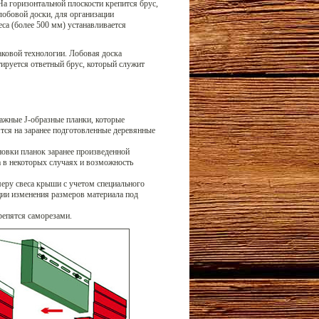
На горизонтальной плоскости крепится брус,
лобовой доски, для организации
еса (более 500 мм) устанавливается
аковой технологии. Лобовая доска
тируется ответный брус, который служит
ажные J-образные планки, которые
тся на заранее подготовленные деревянные
новки планок заранее произведенной
 а в некоторых случаях и возможность
ру свеса крыши с учетом специального
ации изменения размеров материала под
репятся саморезами.