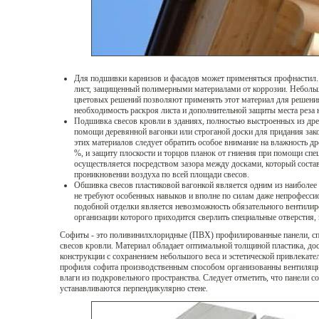
Для подшивки карнизов и фасадов может применяться профнастил
лист, защищенный полимерными материалами от коррозии. Небольш
цветовых решений позволяют применять этот материал для решени
необходимость раскроя листа и дополнительной защиты места реза
Подшивка свесов кровли в зданиях, полностью выстроенных из дре
помощи деревянной вагонки или строганой доски для придания зак
этих материалов следует обратить особое внимание на влажность др
%, и защиту плоскости и торцов планок от гниения при помощи спе
осуществляется посредством зазора между досками, который соста
проникновении воздуха по всей площади свесов.
Обшивка свесов пластиковой вагонкой является одним из наиболее
не требуют особенных навыков и вполне по силам даже непрофесс
подобной отделки является невозможность обязательного вентилир
организации которого приходится сверлить специальные отверстия,
Софиты - это поливинилхлоридные (ПВХ) профилированные панели, сп
свесов кровли. Материал обладает оптимальной толщиной пластика, до
конструкции с сохранением небольшого веса и эстетической привлекател
профиля софита производственным способом организованны вентиляци
влаги из подкровельного пространства. Следует отметить, что панели с
устанавливаются перпендикулярно стене.