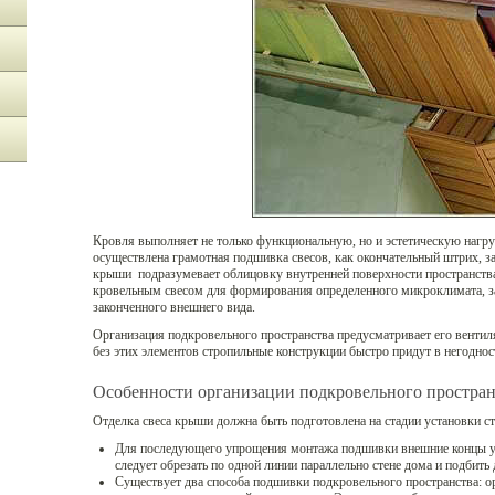
Кровля выполняет не только функциональную, но и эстетическую нагру
осуществлена грамотная подшивка свесов, как окончательный штрих, 
крыши подразумевает облицовку внутренней поверхности пространства,
кровельным свесом для формирования определенного микроклимата, з
законченного внешнего вида.
Организация подкровельного пространства предусматривает его вентил
без этих элементов стропильные конструкции быстро придут в негоднос
Особенности организации подкровельного простран
Отделка свеса крыши должна быть подготовлена на стадии установки с
Для последующего упрощения монтажа подшивки внешние концы у
следует обрезать по одной линии параллельно стене дома и подбить 
Существует два способа подшивки подкровельного пространства: о