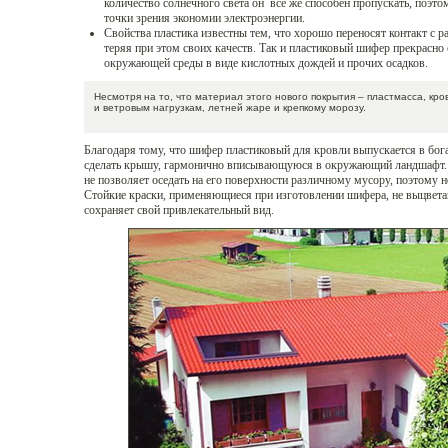
количество солнечного света он все же способен пропускать, поэт
точки зрения экономии электроэнергии.
Свойства пластика известны тем, что хорошо переносят контакт с
теряя при этом своих качеств. Так и пластиковый шифер прекрасн
окружающей среды в виде кислотных дождей и прочих осадков.
Несмотря на то, что материал этого нового покрытия – пластмасса, кр
и ветровым нагрузкам, летней жаре и крепкому морозу.
Благодаря тому, что шифер пластиковый для кровли выпускается в бога
сделать крышу, гармонично вписывающуюся в окружающий ландшафт. 
не позволяет оседать на его поверхности различному мусору, поэтому н
Стойкие краски, применяющиеся при изготовлении шифера, не выцвета
сохраняет свой привлекательный вид.