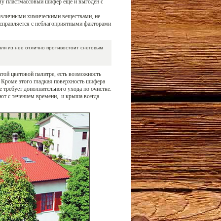
ому пластмассовый шифер еще и выгоден с
 различными химическими веществами, не
о справляется с неблагоприятными факторами
овля из нее отлично противостоит снеговым
той цветовой палитре, есть возможность
Кроме этого гладкая поверхность шифера
е требует дополнительного ухода по очистке.
ют с течением времени, и крыша всегда