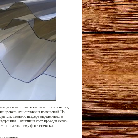
зуется не только в частном строительстве,
ких кровель или складских помещений. Из
ора пластикового шифера определенного
внутренний. Солнечный свет, проходя сквозь
ет по- настоящему фантастические