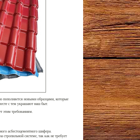
нно пополняется новыми образцами, которые
месте с тем украшают наш быт.
т этим требованиям.
чного асбестоцементного шифера.
а стропильной системе, так как не требует