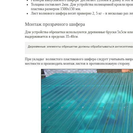
Размеры выпускаемого шифера достигают 2200мм в длину и 900 м
Толщина составляет 2мм. Для устройства полноценной кровли прои
пластика размером 1500х150 мм.
Лист волнового шифера весит примерно 2, 5 кг – в несколько раз л
Монтаж прозрачного шифера
Для устройства обрешетки используются деревянные бруски 5х5см ил
выдерживается в пределах 35-40см.
Деревянные элементы обрешетки должны обрабатываться антисептика
При укладке волнистого пластикового шифера следует учитывать напр
местности и производить монтаж листов в противоположную сторону.