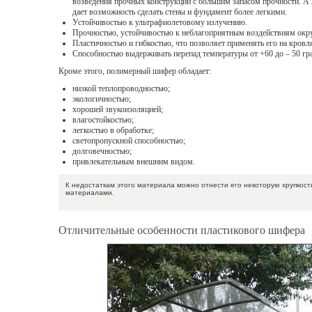
возведения прочных конструкций с большим запасом прочности. А 
дает возможность сделать стены и фундамент более легкими.
Устойчивостью к ультрафиолетовому излучению.
Прочностью, устойчивостью к неблагоприятным воздействиям ок
Пластичностью и гибкостью, что позволяет применять его на кров
Способностью выдерживать перепад температуры от +60 до – 50 гр
Кроме этого, полимерный шифер обладает:
низкой теплопроводностью;
экологичностью;
хорошей звукоизоляцией;
влагостойкостью;
легкостью в обработке;
светопропускной способностью;
долговечностью;
привлекательным внешним видом.
К недостаткам этого материала можно отнести его некоторую хрупкост
материалами.
Отличительные особенности пластикового шифера