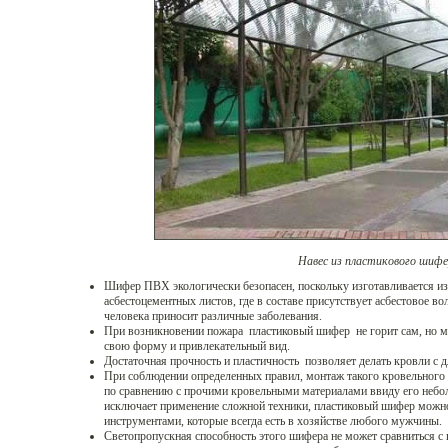
Навес из пластикового шиф
Шифер ПВХ экологически безопасен, поскольку изготавливается из
асбестоцементных листов, где в составе присутствует асбестовое во
человека приносит различные заболевания.
При возникновении пожара пластиковый шифер не горит сам, но мо
свою форму и привлекательный вид.
Достаточная прочность и пластичность позволяет делать кровли с 
При соблюдении определенных правил, монтаж такого кровельного 
по сравнению с прочими кровельными материалами ввиду его небол
исключает применение сложной техники, пластиковый шифер мож
инструментами, которые всегда есть в хозяйстве любого мужчины.
Светопропускная способность этого шифера не может сравниться с 