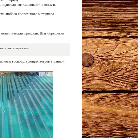
м в ширину.
зводители изготавливают и конек из
егче любого кровельного материала.
и металлические профили. Шаг обрешетки
ми и антипиренами.
авление господствующих ветров в данной