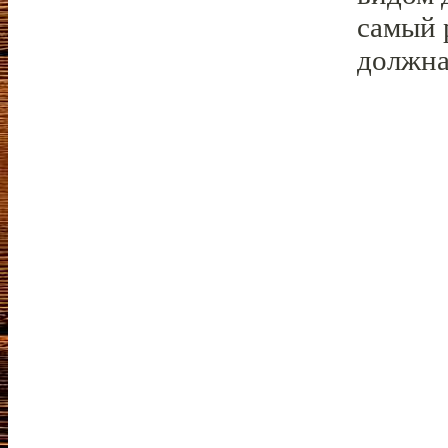
самый 
должна