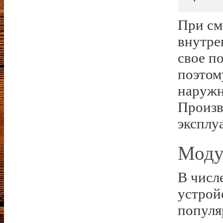
При см
внутре
свое п
поэтом
наружн
Произв
эксплу
Моду
В числ
устрой
популя