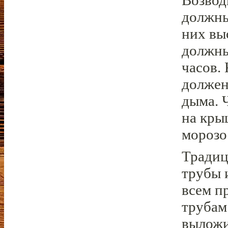
Возвод
должны
них вы
должны
часов.
должен
дыма. 
на кры
морозо
Традиц
трубы 
всем п
трубам
выложи