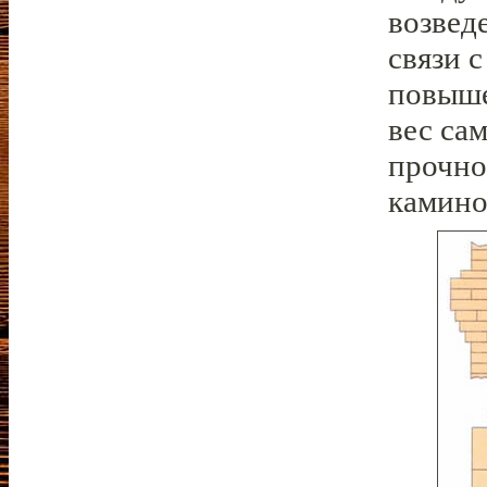
возвед
связи 
повыше
вес са
прочно
камино