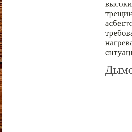
высоки
трещин
асбест
требов
нагрев
ситуац
Дымо