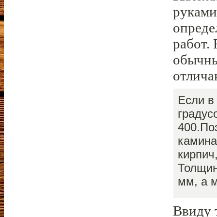
руками
опреде
работ.
обычны
отлича
Если в
градус
400.По
камина
кирпич
Толщин
мм, а 
Ввиду 