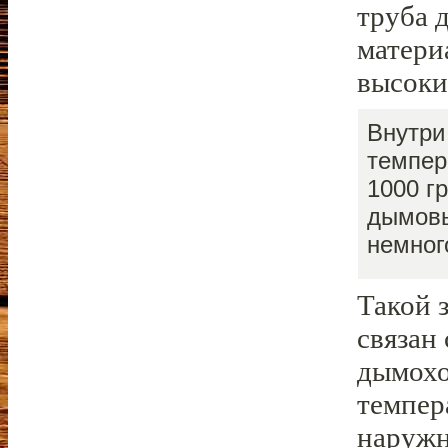
труба 
матери
высоки
Внутри
темпер
1000 г
дымовы
немног
Такой 
связан 
дымохо
темпер
наружн