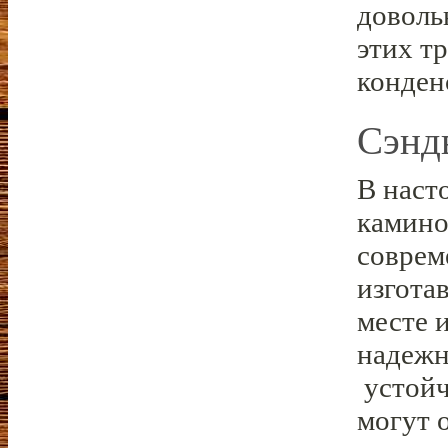
доволь
этих т
конден
Сэнд
В наст
камино
соврем
изгота
месте 
надежн
устойч
могут