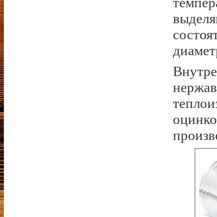
темпер
выделя
состоя
диамет
Внутре
нержав
теплои
оцинко
произв