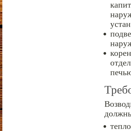
капит
наруж
устан
подве
наруж
корен
отдел
печь
Треб
Возвод
должны
тепло