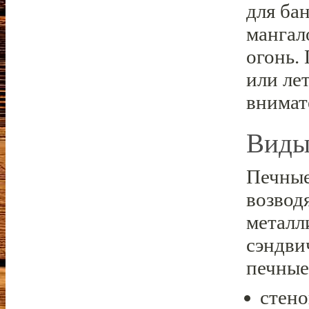
для ба
мангал
огонь.
или ле
внимат
Виды
Печные
возвод
металл
сэндви
печные
стено