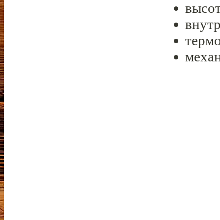
высот
внут
термо
меха