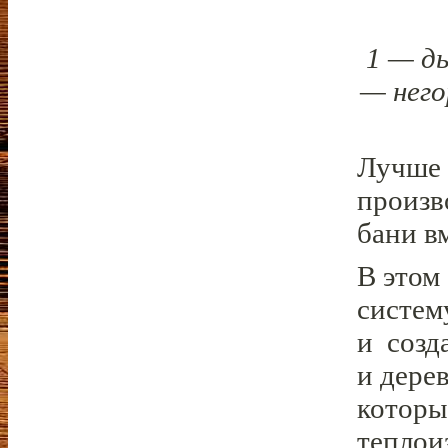
1 — ды
— него
Лучше 
произв
бани в
В этом
систем
и созд
и дере
которы
теплои