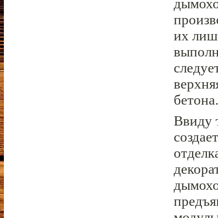
дымохо
произв
их лиш
выполн
следуе
верхня
бетона
Ввиду 
создае
отделк
декора
дымохо
предъя
модуль