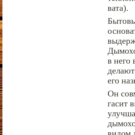
вата).
Бытовы
основа
выдерж
Дымохо
в него 
делают
его на
Он сов
гасит 
улучша
дымохо
видом 