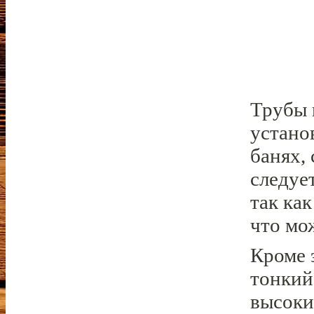
Трубы 
устано
банях,
следуе
так ка
что мо
Кроме 
тонкий
высоки