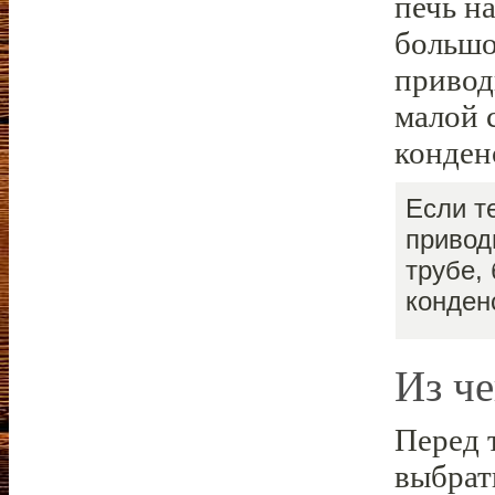
печь н
большо
привод
малой 
конден
Если т
привод
трубе,
конден
Из че
Перед 
выбрат