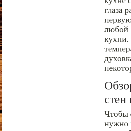
кухне 
глаза р
первую
любой 
кухни.
темпер
духовк
некото
Обзо
стен 
Чтобы 
нужно 