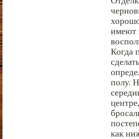
Отделк
чернов
хорошо
имеют 
воспол
Когда 
сделат
опреде
полу. 
середи
центре
бросали
постеп
как ни