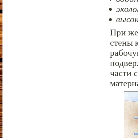
эколо
высок
При же
стены 
рабочу
подвер
части 
матери