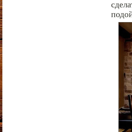
сдела
подой