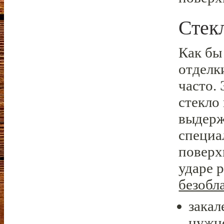
Стек
Как бы 
отделк
часто. 
стекло
выдерж
специа
поверх
ударе 
безобла
закал
нужно