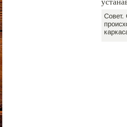
устана
Совет.
происх
каркас