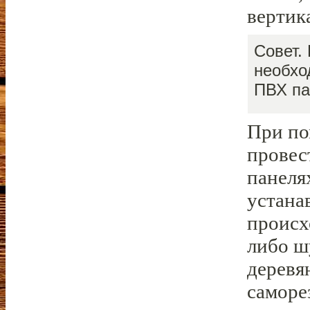
вертик
Совет.
необхо
ПВХ па
При по
провес
панеля
устана
происх
либо ш
деревя
саморе