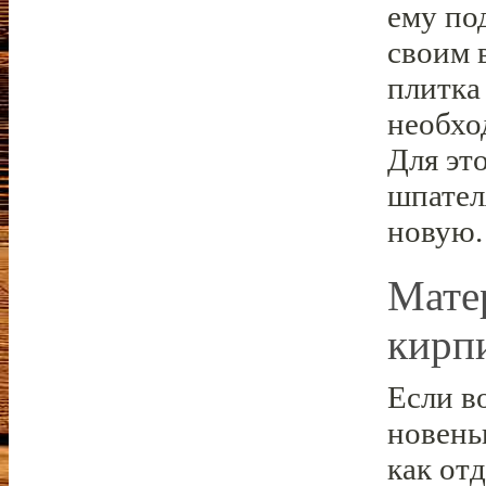
ему по
своим 
плитка
необхо
Для эт
шпател
новую.
Мате
кирп
Если в
новень
как от