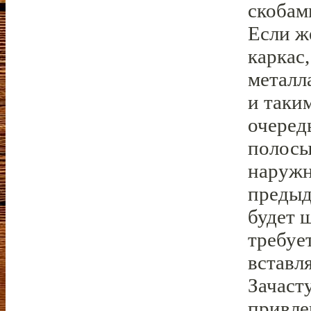
скобам
Если ж
каркас
металл
и таки
очеред
полосы
наружн
предыд
будет 
требует
вставл
Зачаст
привле