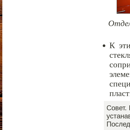
Отдел
К эт
стекл
сопр
элеме
специ
пласт
Совет.
устана
Послед