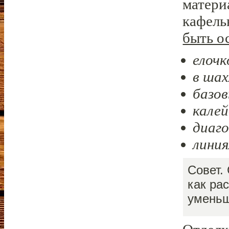
матери
кафель
быть о
елочк
в ша
базо
кале
диаг
линия
Совет.
как ра
уменьш