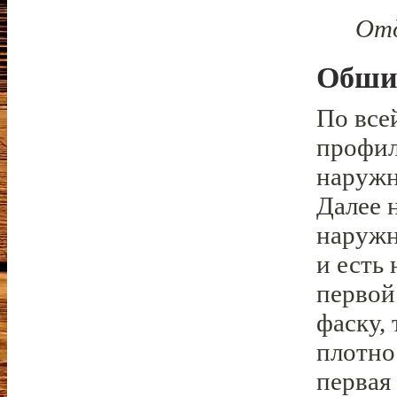
Отд
Обши
По все
профил
наружн
Далее 
наружн
и есть
первой
фаску, 
плотно
первая