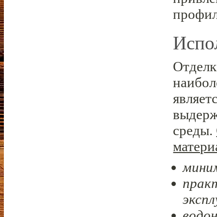
профил
Испо
Отделк
наибол
являет
выдерж
среды.
матери
мини
практ
эксп
водо