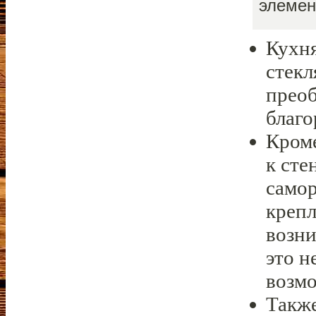
элемен
Кухня
стекл
преоб
благо
Кроме
к сте
самор
крепл
возни
это н
возмо
Также