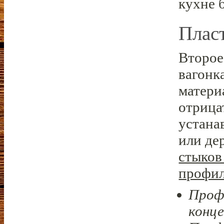
кухне 
Плас
Второе
вагонка
матери
отрица
устана
или де
стыков
профил
Профи
конце