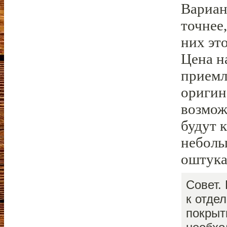
Вариан
точнее
них эт
Цена н
приемле
оригин
возмож
будут 
неболь
оштука
Совет.
к отде
покрыт