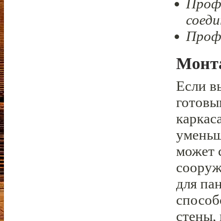
Профи
соеди
Профи
Монт
Если в
готовы
каркас
уменьш
может 
сооруж
для па
способ
стены,