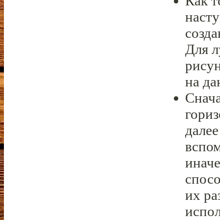
Как т
насту
созда
Для л
рисун
на да
Снача
гориз
далее
вспом
иначе
спосо
их ра
испол