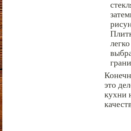
стекл
затем
рисун
Плитк
легко
выбра
грани
Конечн
это дел
кухни 
качест