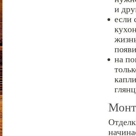
и дру
если 
кухон
жизнь
появ
на по
тольк
капли
глянц
Монт
Отделк
начина