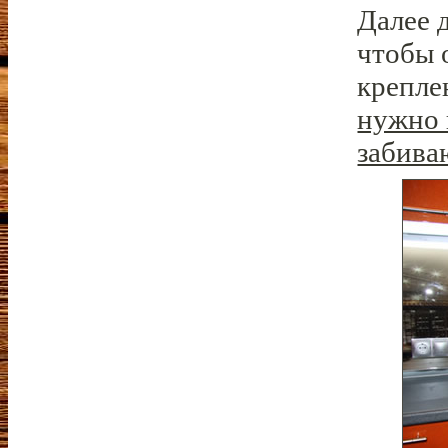
Далее д
чтобы 
крепле
нужно 
забива