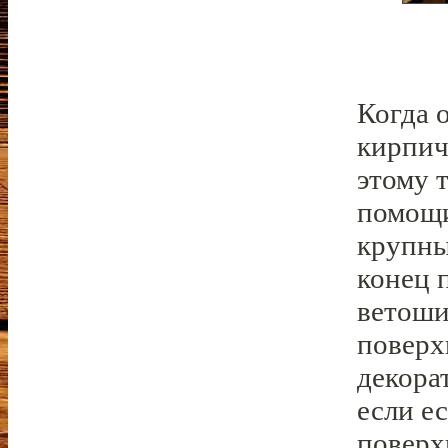
Когда 
кирпич
этому 
помощи
крупны
конец 
ветоши
поверх
декора
если е
поверх