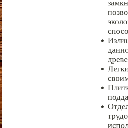
замк
позво
эколо
спосо
Изли
данно
древе
Легки
свои
Плиты
подда
Отдел
трудо
испол