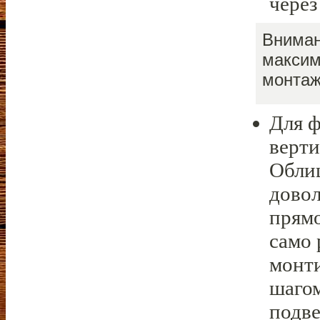
через
Вниман
максим
монтаж
Для ф
верти
Облиц
довол
прямо
само 
монт
шагом
подве