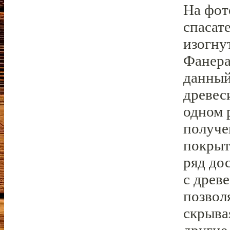
На фот
спасат
изогну
Фанера
данный
древес
одном 
получе
покрыт
ряд до
с древ
позвол
скрыва