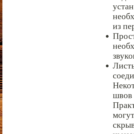
устан
необх
из пе
Прос
необх
звук
Лист
соеди
Неко
швов 
Практ
могут
скрыв