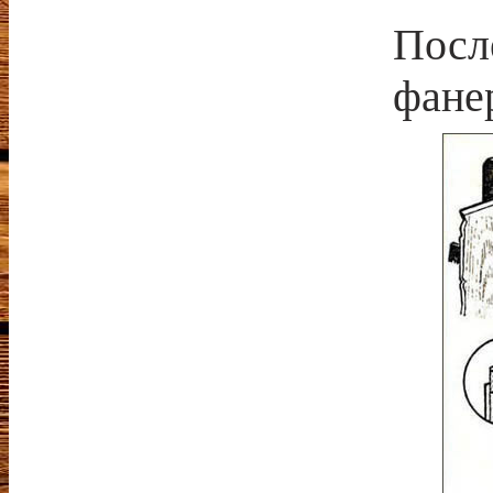
Посл
фане