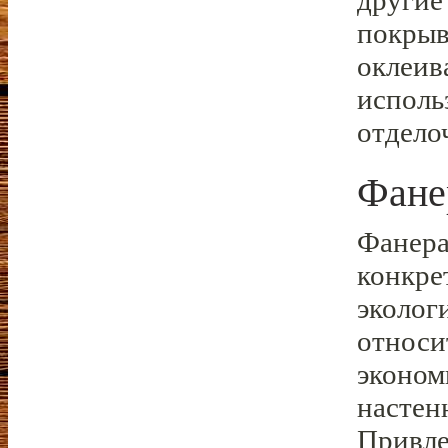
другие
покрыв
оклеив
исполь
отдело
Фане
Фанера
конкре
эколог
относи
эконом
настен
Привле