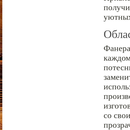
получи
уютных
Обла
Фанера
каждом
потесн
замени
исполь
произв
изгото
со сво
прозра