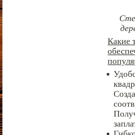
Сте
дер
Какие 
обеспе
популя
Удоб
квад
Созда
соотв
Получ
запла
Гибко