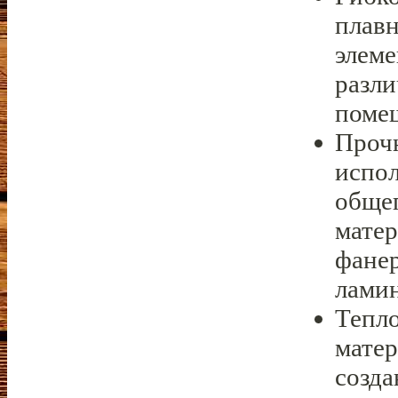
плав
элеме
разли
помещ
Прочн
испол
общег
матер
фанер
лами
Тепл
матер
созд