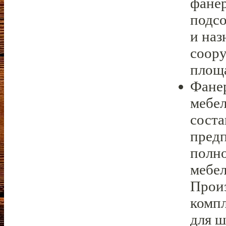
фане
подс
и наз
соор
площ
Фанер
мебел
сост
предп
полно
мебел
Произ
комп
для ш