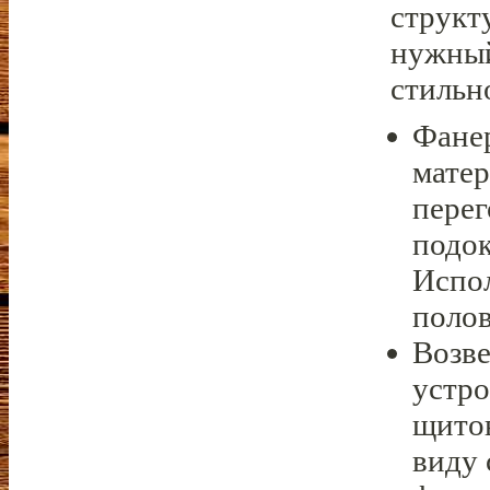
структ
нужный
стильн
Фанер
матер
перег
подок
Испол
полов
Возве
устро
щитов
виду 