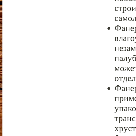
строи
самол
Фане
влаго
неза
палуб
может
отдел
Фане
приме
упако
транс
хруст