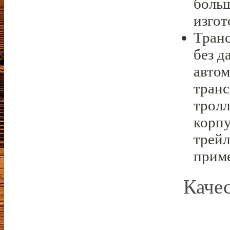
больш
изгот
Тран
без д
автом
транс
тролл
корпу
трейл
приме
Каче