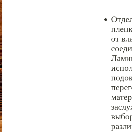
Отде
пленк
от вл
соеди
Лами
испол
подок
перег
матер
заслу
выбор
разли