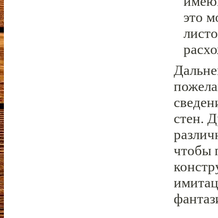
имеющ
это м
листо
расх
Дальне
пожела
сведен
стен. 
различ
чтобы 
констр
имитац
фантаз