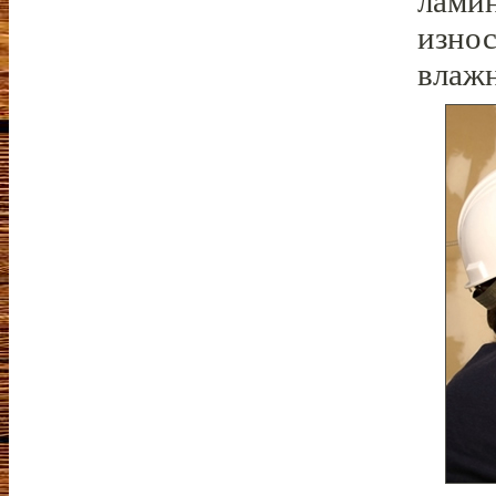
ламин
изно
влажн