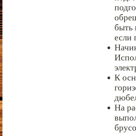
подго
обре
быть 
если 
Начин
Испол
элект
К ос
гори
дюбе
На ра
выпо
брусо