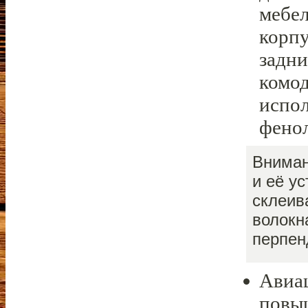
мебел
корпу
задни
комод
испол
фено
Вниман
и её у
склеив
волокн
перпен
Авиа
повы