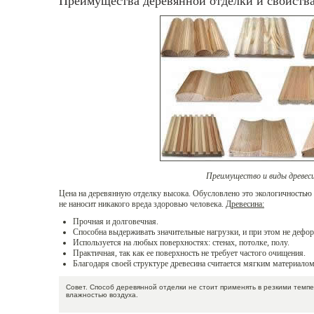
Преимущества деревянной отделки и свойства
Преимущество и виды древес
Цена на деревянную отделку высока. Обусловлено это экологичностью
не наносит никакого вреда здоровью человека.
Древесина:
Прочная и долговечная.
Способна выдерживать значительные нагрузки, и при этом не дефо
Используется на любых поверхностях: стенах, потолке, полу.
Практичная, так как ее поверхность не требует частого очищения.
Благодаря своей структуре древесина считается мягким материалом
Совет. Способ деревянной отделки не стоит применять в резкими тем
влажностью воздуха.