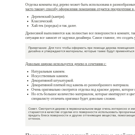
Отделка комнаты под дерево может быть использована в разнообразны
часто такому способу оформления помещения отдается предпочтение в 
Деревенский (кантри).
Классический.
Хай-тек (изредка) и так далее.
Древесиной выполняются как полностью все поверхности в комнате, так
ситуации все зависит от задумки дизайнера. Самое главное, это создат
Примечание. Для того чтобы оформить при помощи дерева помещения 
дизайна и утверждаются материалы, которые также будут применяться 
Довольно широко используется дерево в сочетании с:
Натуральным камнем.
Искусственным камнем.
Декоративной штукатуркой.
Декоративной плиткой под камень из разнообразного материала.
Очень оригинально смотрится отделка под красное дерево, которое 
Но есть большое количество материалом, которые имитируют и цвет
специалисту отличить оригинал будет довольно сложно.
Совет. Смотрится дерево в первоначальном виде очень интересно и им
стараются в качестве отделки его поверхности использовать прозрачные
придать блеск поверхности и другие оттеняющие вещества, помогающ
оттенок.