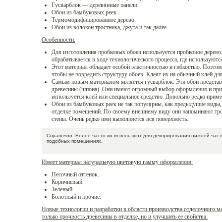
Гусварблок — деревянные панели.
Обои из бамбуковых реек.
Термомодифицированное дерево.
Обои из волокон тростника, джута и так далее.
Особенности:
Для изготовления пробковых обоев используется пробковое дерево.
обрабатывается в ходе технологического процесса, где используютс
Этот материал обладает особой эластичностью и гибкостью. Поэтом
чтобы не повредить структуру обоев. Клеят их на обычный клей дл
Самым новым материалом является гусварблок. Эти обои представл
древесины (шпона). Они имеют огромный выбор оформления и при
используется клей или специальное средство. Довольно редко прим
Обои из бамбуковых реек не так популярны, как предыдущие виды,
отделке помещений. По своему внешнему виду они напоминают тро
стены. Очень редко ими выполняется вся поверхность.
Справочно. Более часто их используют для декорирования нижней част
подобных помещениях.
Имеет материал натуральную цветовую гамму оформления:
Песочный оттенок.
Коричневый.
Зеленый.
Болотный и прочие.
Новые технологии и разработки в области производства отделочного ма
только прочность древесины в отделке, но и улучшить ее свойства: