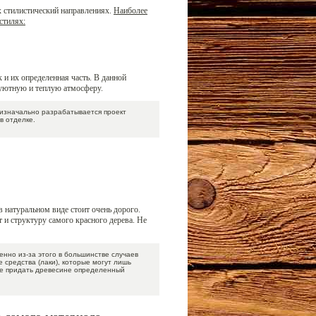
х стилистический направлениях.
Наиболее
стилях:
 и их определенная часть. В данной
ь уютную и теплую атмосферу.
изначально разрабатывается проект
в отделке.
в натуральном виде стоит очень дорого.
 и структуру самого красного дерева. Не
енно из-за этого в большинстве случаев
 средства (лаки), которые могут лишь
ие придать древесине определенный