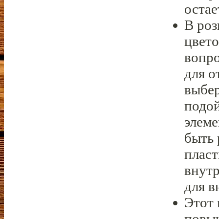
остае
В роз
цвето
вопро
для о
выбер
подой
элеме
быть 
пласт
внутр
для в
Этот 
повы