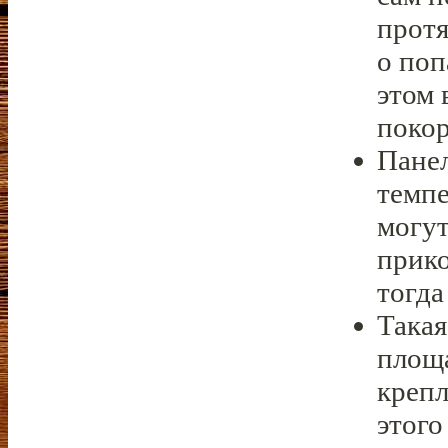
протя
о поп
этом 
покор
Панел
темпе
могут
прико
тогда
Такая
площа
крепл
этого