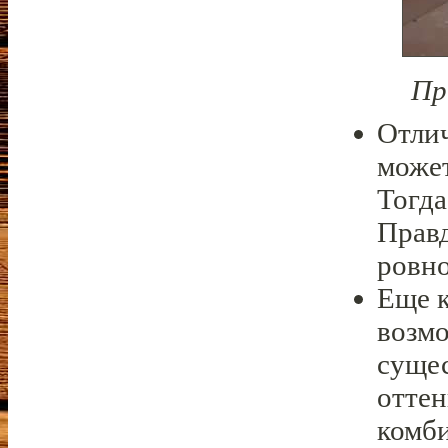
Пр
Отлич
может
Тогда
Правд
ровн
Еще к
возмо
сущес
оттен
комби