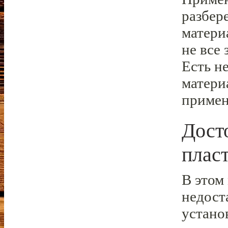
разбер
матери
не все
Есть н
матери
приме
Дост
плас
В этом
недост
устано