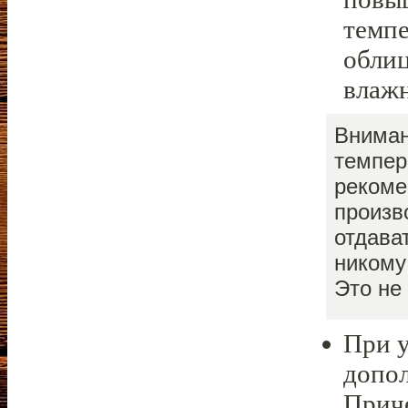
темпе
обли
влажн
Вниман
темпер
рекоме
произв
отдава
никому
Это не
При у
допо
Прич