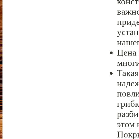
конст
важно
прид
устан
нашег
Цена 
многи
Такая
надеж
повли
грибк
разби
этом 
Покр