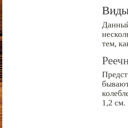
Виды
Данный
нескол
тем, ка
Рееч
Предст
бывают
колебл
1,2 см.