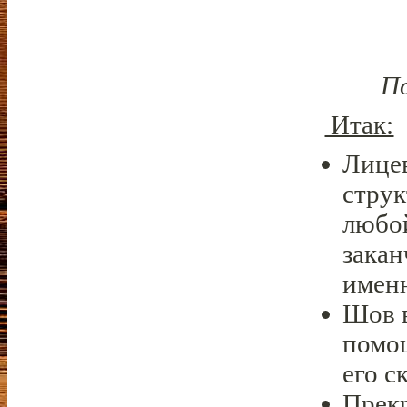
По
Итак:
Лицев
струк
любой
закан
именн
Шов в
помо
его с
Прек