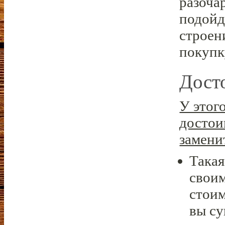
разоча
подойд
строени
покупк
Дост
У этог
достои
замени
Такая
своим
стоим
вы су