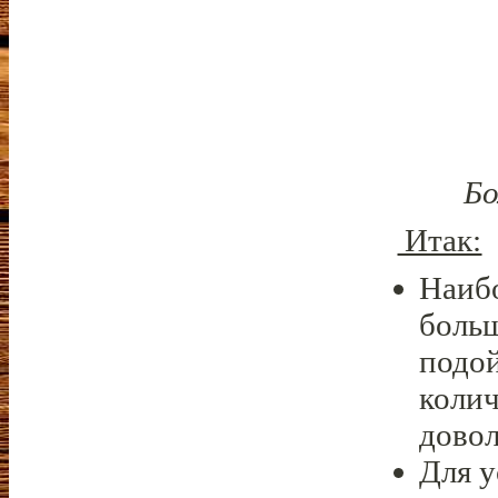
Бо
Итак:
Наиб
боль
подой
колич
довол
Для у