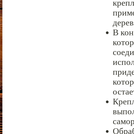
крепл
приме
дерев
В кон
кото
соеди
испол
приде
котор
остае
Крепл
выпо
самор
Обраб