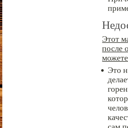
прим
Недо
Этот м
после 
можете 
Это н
делае
горен
котор
челов
качес
сам п