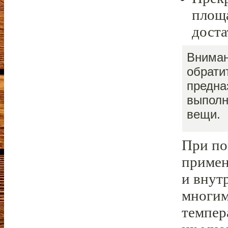
площа
доста
Вниман
обрати
предна
выполн
вещи.
При по
примен
и внут
многим
темпер