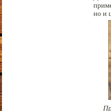
приме
но и 
Пр