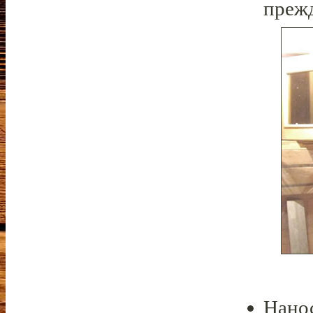
прежд
Нанос