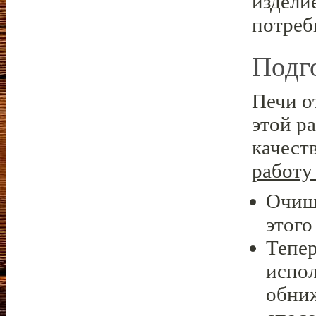
издели
потреб
Подг
Печи о
этой р
качест
работу
Очища
этого
Тепер
испол
обниж