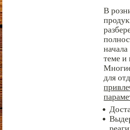
В розн
продук
разбер
полнос
начала
теме и
Многие
для от
привле
параме
Доста
Выде
реаги