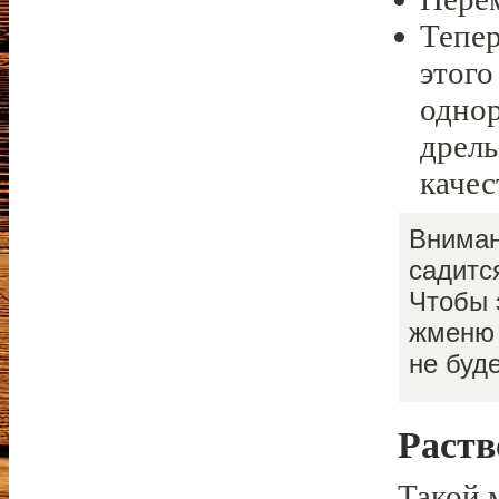
Тепер
этого
однор
дрель
качес
Вниман
садитс
Чтобы 
жменю 
не буд
Раств
Такой 