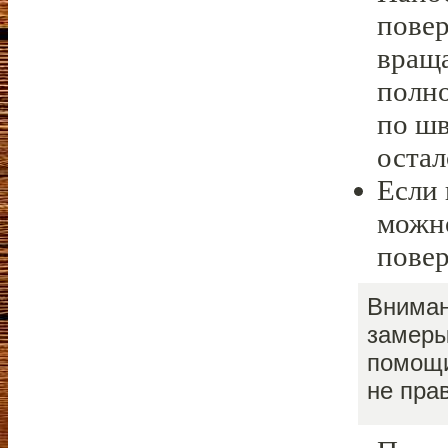
повер
враща
полно
по шв
остал
Если 
можно
пове
Вниман
замеры
помощи
не пра