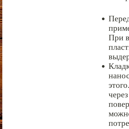
Перед
приме
При 
пласт
выде
Кладк
нанос
этого
через
повер
можно
потре