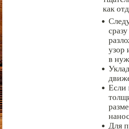
как от
Следу
сразу
разло
узор 
в нуж
Уклад
движе
Если 
толщи
разме
нанос
Для 