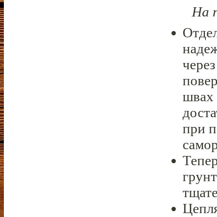
На 
Отдел
надеж
через
повер
швах 
доста
при п
самор
Тепер
грунт
тщате
Цепля