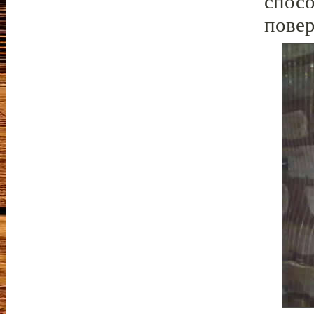
спосо
повер