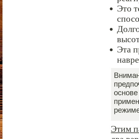
Это т
спосо
Долго
высот
Эта п
навре
Вниман
предпо
основе
примен
режиме
Этим п