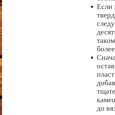
Если 
тверд
следу
деся
таком
более
Снача
остав
пласт
добав
тщате
камеш
до вя