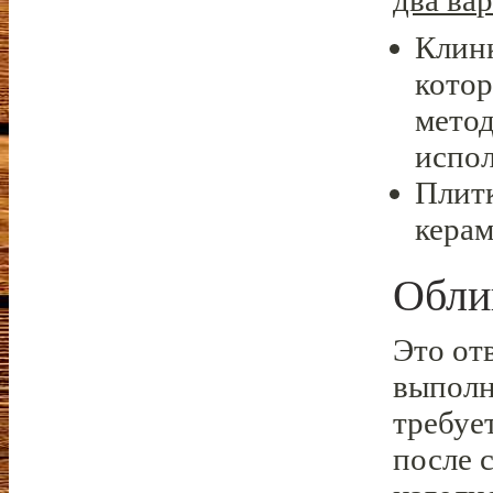
два ва
Клинк
котор
метод
испол
Плитк
керам
Обли
Это от
выполн
требуе
после 