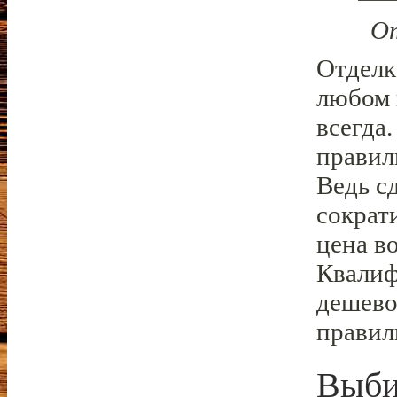
От
Отделк
любом 
всегда.
правиль
Ведь с
сократ
цена во
Квалиф
дешево
правил
Выби