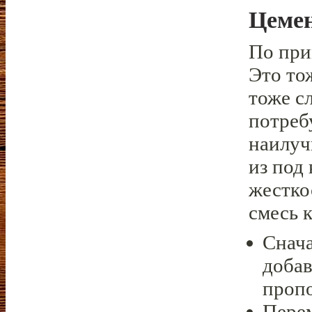
Цеме
По при
Это то
тоже с
потреб
наилуч
из под 
жестко
смесь 
Снача
добав
пропо
Пере