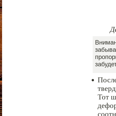
Д
Вниман
забыва
пропор
забуде
После
тверд
Тот ш
дефор
соот