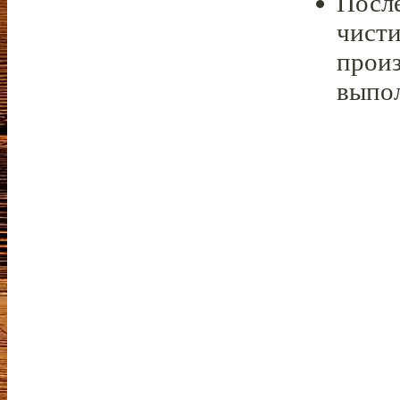
Посл
чист
произ
выпол