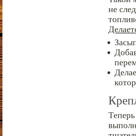
не сле
топлив
Делает
Засып
Доба
пере
Дела
кото
Креп
Теперь
выполн
тщател