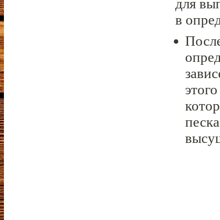
для вы
в опре
После
опред
завис
этого
кото
песка
высу