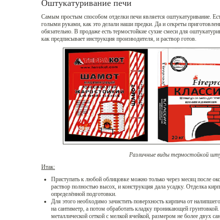
Оштукатуривание печи
Самым простым способом отделки печи является оштукатуривание. Есте
голыми руками, как это делали наши предки. Да и секреты приготовлен
обязательно. В продаже есть термостойкие сухие смеси для оштукатури
как предписывает инструкция производителя, и раствор готов.
Различные виды термостойкой шт
Итак:
Приступать к любой облицовке можно только через месяц после ок
раствор полностью высох, и конструкция дала усадку. Отделка кир
определённой подготовки.
Для этого необходимо зачистить поверхность кирпича от налипшего
на сантиметр, а потом обработать кладку проникающей грунтовкой.
металлической сеткой с мелкой ячейкой, размером не более двух са