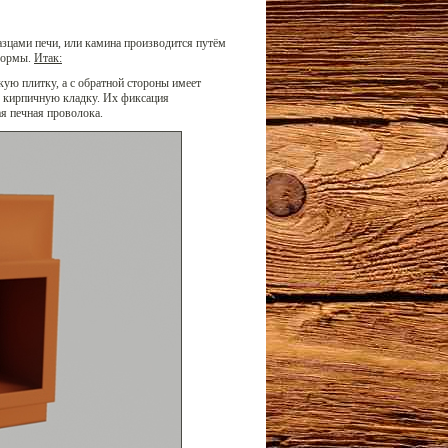
азцами печи, или камина производится путём
 формы.
Итак:
ую плитку, а с обратной стороны имеет
 кирпичную кладку. Их фиксация
я печная проволока.