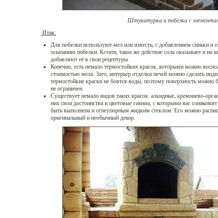
Штукатурка и побелка с элемента
Итак:
Для побелки используют мел или известь, с добавлением синьки и с
осыпанию побелки. Кстати, такое же действие соль оказывает и на
добавляют её в свои рецептуры.
Конечно, есть немало термостойких красок, которыми можно воспол
стоимостью мела. Зато, интерьер отделки печей можно сделать инд
термостойкие краски не боятся воды, поэтому поверхность можно б
не ограничен.
Существует немало видов таких красок: алкидные, кремниево-орган
них свои достоинства и цветовые гаммы, с которыми вас ознакомят
быть выполнена и огнеупорным жидким стеклом. Его можно распис
оригинальный и необычный декор.