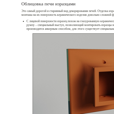
Облицовка печи изразцами
Это самый дорогой и старинный вид декорирования печей. Отделка изр
монтажа на их поверхность керамического изделия довольно сложной
С лицевой поверхности изразец похож на глазурованную керамическ
румпу – специальный выступ, позволяющий монтировать изразцы в
производится анкерным способом, для этого существует специальна