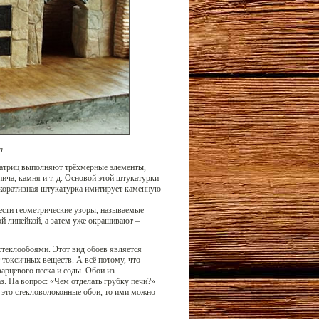
а
матриц выполняют трёхмерные элементы,
ча, камня и т. д. Основой этой штукатурки
екоративная штукатурка имитирует каменную
ести геометрические узоры, называемые
й линейкой, а затем уже окрашивают –
стеклообоями. Этот вид обоев является
токсичных веществ. А всё потому, что
варцевого песка и соды. Обои из
з. На вопрос: «Чем отделать грубку печи?»
и это стекловолоконные обои, то ими можно