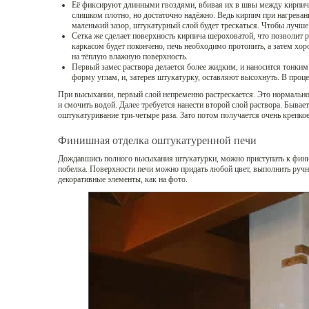
Её фиксируют длинными гвоздями, вбивая их в швы между кирпича
слишком плотно, но достаточно надёжно. Ведь кирпич при нагревани
маленький зазор, штукатурный слой будет трескаться. Чтобы лучше 
Сетка же сделает поверхность кирпича шероховатой, что позволит р
каркасом будет покончено, печь необходимо протопить, а затем хо
на тёплую влажную поверхность.
Первый замес раствора делается более жидким, и наносится тонки
форму углам, и, затерев штукатурку, оставляют высохнуть. В проце
При высыхании, первый слой непременно растрескается. Это нормальн
и смочить водой. Далее требуется нанести второй слой раствора. Бывает
оштукатуривание три-четыре раза. Зато потом получается очень крепко
Финишная отделка оштукатуренной печи
Дождавшись полного высыхания штукатурки, можно приступать к фини
побелка. Поверхности печи можно придать любой цвет, выполнить ручн
декоративные элементы, как на фото.