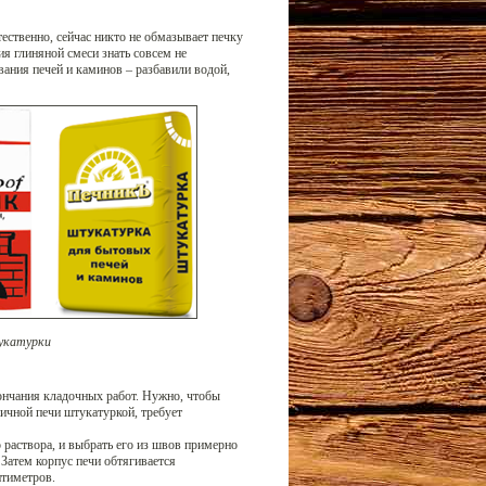
ственно, сейчас никто не обмазывает печку
ия глиняной смеси знать совсем не
вания печей и каминов – разбавили водой,
укатурки
ончания кладочных работ. Нужно, чтобы
пичной печи штукатуркой, требует
 раствора, и выбрать его из швов примерно
 Затем корпус печи обтягивается
нтиметров.