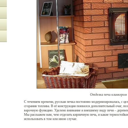
Отделка печи клинкером
С течением времени, русская печка постоянно модернизировалась, с ц
сгорания топлива. В её конструкции появился дополнительный очаг, п
варочную функцию. Уделено внимание и внешнему виду печи – деревен
Мы расскажем вам, чем отделать кирпичную печь, и какие термостойки
использовать в том или ином случае.