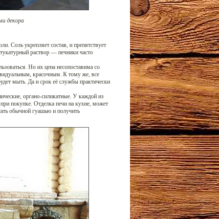
ми декора
оли. Соль укрепляет состав, и препятствует
 штукатурный раствор — печники часто
ьзоваться. Но их цена несопоставима со
ивидуальным, красочным. К тому же, все
удет мыть. Да и срок её службы практически
ические, органо-силикатные. У каждой из
 при покупке. Отделка печи на кухне, может
ать обычной гуашью и получить