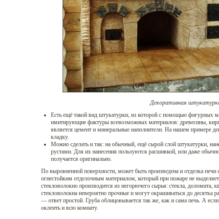
Декоративная штукатурк
Есть ещё такой вид штукатурки, из которой с помощью фигурных 
имитирующие фактуры всевозможных материалов: древесины, кирпи
является цемент и минеральные наполнители. На нашем примере д
кладку.
Можно сделать и так: на обычный, ещё сырой слой штукатурки, нан
рустами. Для их нанесения пользуются расшивкой, или даже обычно
получается оригинально.
По выровненной поверхности, может быть произведена и отделка печи 
огнестойким отделочным материалом, который при пожаре не выделяет 
стекловолокно производится из негорючего сырья: стекла, доломита, к
стекловолокна невероятно прочные и могут окрашиваться до десятка ра
— ответ простой. Груба облицовывается так же, как и сама печь. А есл
оклеить и всю комнату.