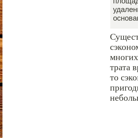
площад
удален
основа
Сущест
сэконо
многих
трата 
то сэк
пригод
неболь