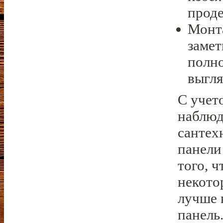
проде
Монта
замет
полно
выгля
С учет
наблюд
сантех
панели
того, 
некото
лучше 
панель