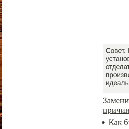
Совет.
устано
отдела
произв
идеаль
Замени
причин
Как б