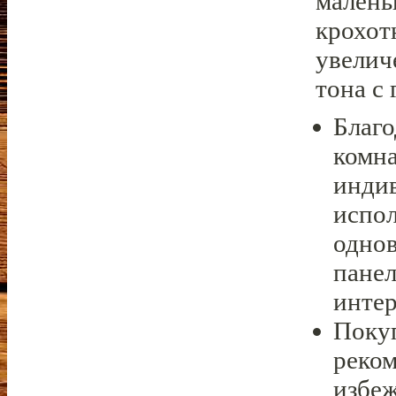
малень
крохот
увелич
тона с
Благо
комна
индив
испол
одно
панел
интер
Поку
реком
избеж