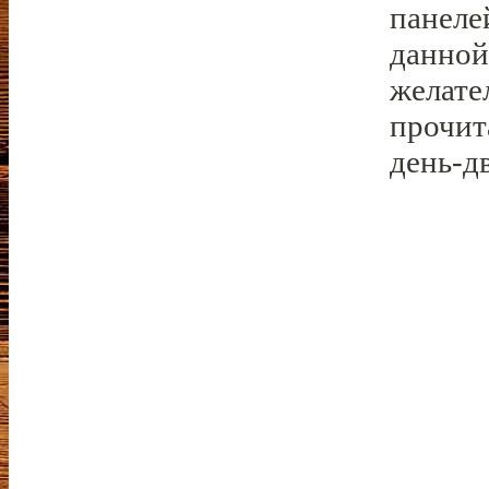
панеле
данной
желате
прочит
день-дв