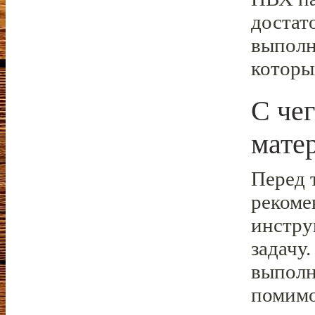
достат
выполн
которы
С чег
мате
Перед 
рекоме
инстру
задачу
выполн
помимо