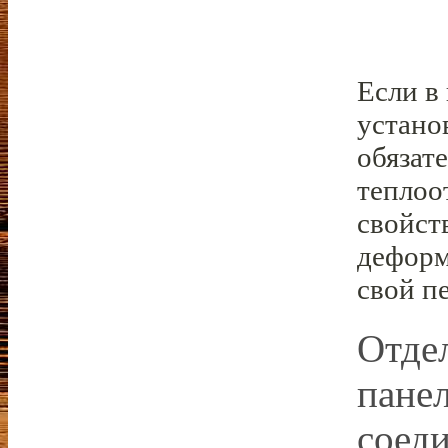
Если в
устано
обязат
теплоо
свойст
деформ
свой п
Отде
пане
соед