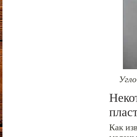
Угло
Неко
плас
Как изв