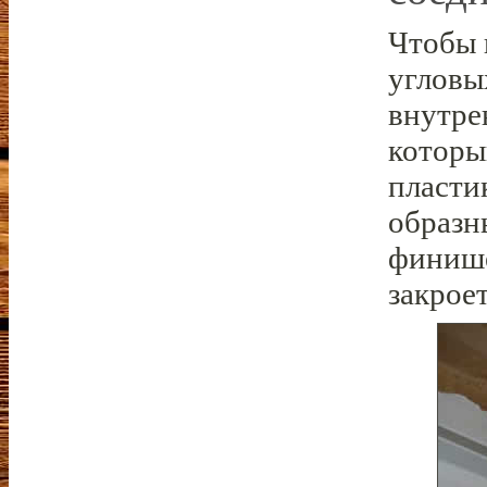
Чтобы 
угловы
внутре
которы
пласти
образн
финише
закрое