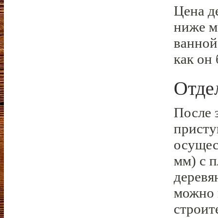
Цена д
ниже м
ванной
как он
Отде
После 
присту
осущес
мм) с 
деревя
можно 
строит