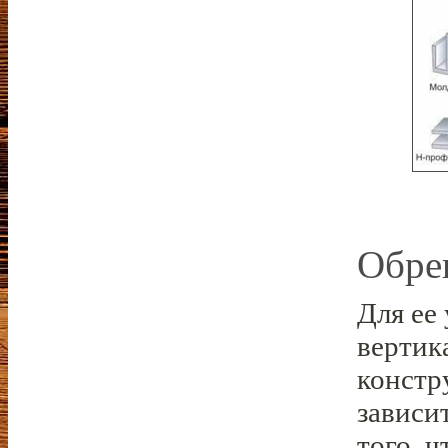
Обре
Для ее
вертик
констр
зависи
того, 