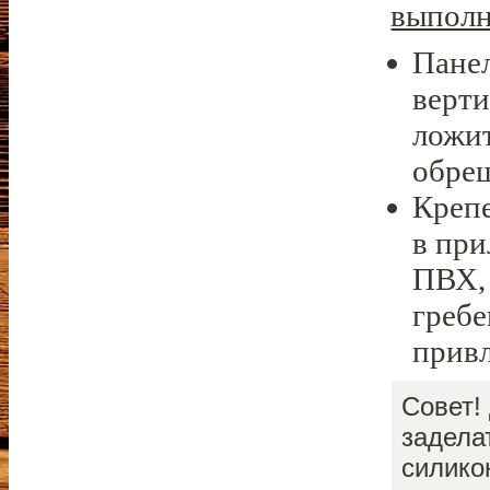
выполн
Пане
верт
ложит
обре
Креп
в при
ПВХ, 
гребе
привл
Совет!
задела
силико