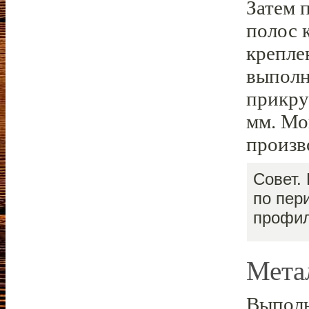
Затем 
полос 
крепле
выполн
прикру
мм. Мо
произв
Совет.
по пер
профил
Мета
Выполн