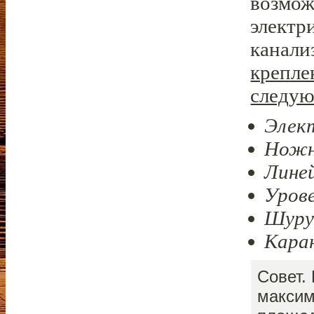
возмож
электр
канали
крепле
следую
Элект
Ножн
Линей
Урове
Шуру
Кара
Совет.
максим