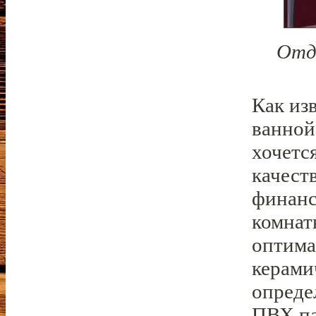
Отд
Как из
ванной
хочетс
качест
финанс
комнат
оптима
керами
опреде
ПВХ па