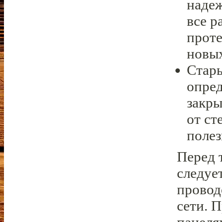
надеж
все р
проте
новых
Стары
опред
закры
от ст
поле
Перед 
следуе
провод
сети. 