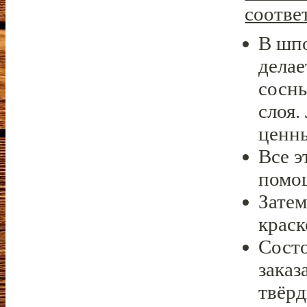
соотве
В шп
делае
сосны
слоя.
ценны
Все э
помощ
Затем
краск
Состо
заказ
твёрд