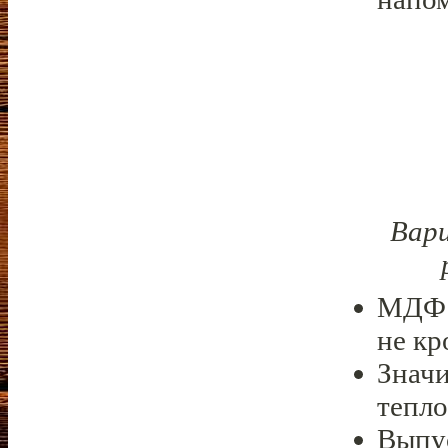
Вар
МДФ п
не кр
Знач
тепл
Выпу