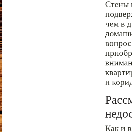
Стены 
подвер
чем в 
домашн
вопрос
приобр
вниман
кварти
и кори
Расс
недо
Как и 