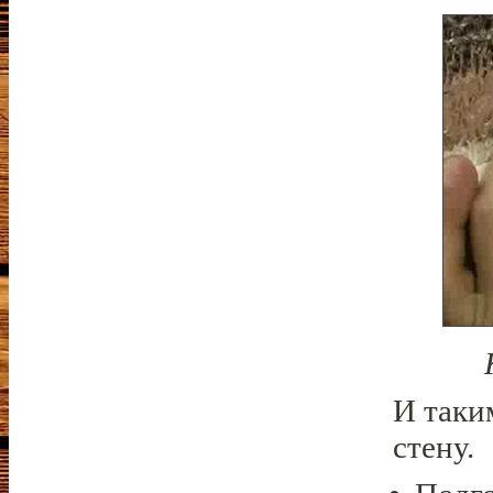
И таки
стену.