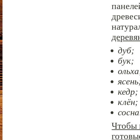
панеле
древес
натура
деревя
дуб;
бук;
ольха
ясень
кедр;
клён;
сосна
Чтобы 
готовы