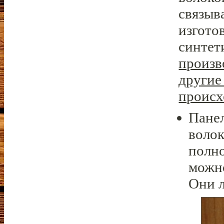
связыв
изгото
синтет
произв
другие
происх
Панел
волок
полно
можн
Они л