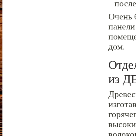
посл
Очень 
панели
помеще
дом.
Отде
из Д
Древес
изгота
горяче
высоки
волоко