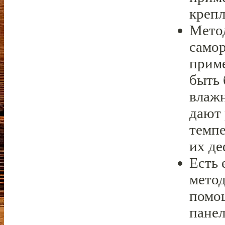
креп
Метод
самор
приме
быть 
влажн
дают
темпе
их д
Есть 
метод
помо
панел