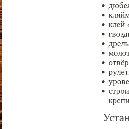
дюбел
кляй
клей 
гвозд
дрель
молот
отвёр
рулет
урове
строи
креп
Уста