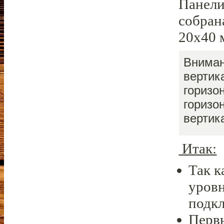
Панели
собран
20х40 
Вниман
вертик
горизо
горизо
вертик
Итак:
Так к
уровн
подкл
Первы