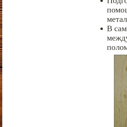
Подго
помощ
метал
В сам
между
полом