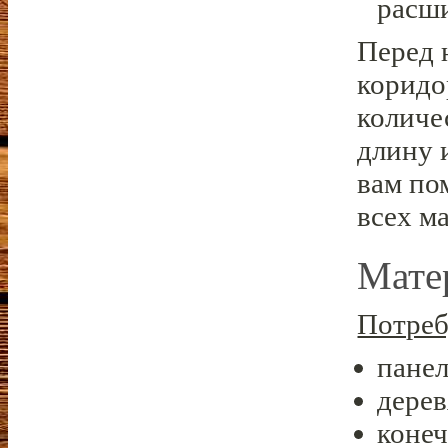
расши
Перед 
коридо
количе
длину 
вам по
всех м
Мате
Потреб
пане
дерев
конеч