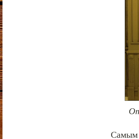
От
Самым 