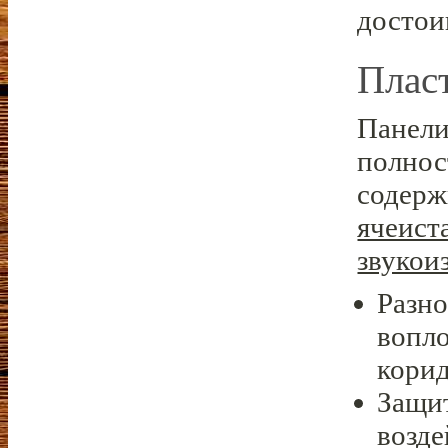
достои
Плас
Панели
полнос
содерж
ячеист
звукои
Разно
вопло
корид
Защит
возде