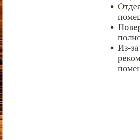
Отде
поме
Повер
полн
Из-за
реком
поме