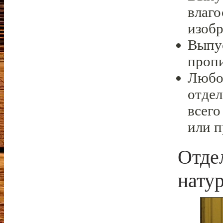
влаго
изобр
Выпус
проп
Любо
отдел
всего
или 
Отде
нату