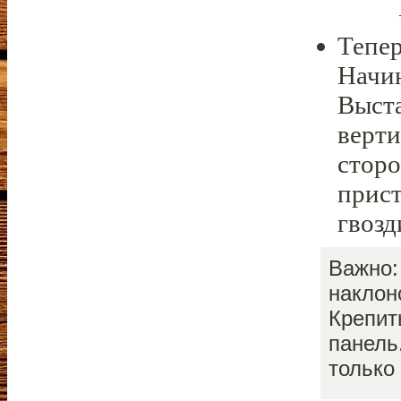
Тепер
Начин
Выста
верти
сторо
прист
гвозд
Важно:
наклон
Крепит
панель
только