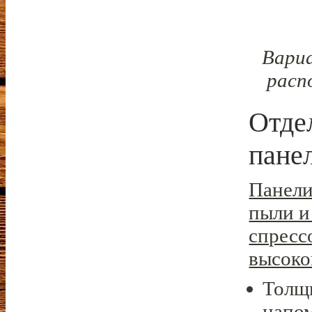
Вари
расп
Отде
пане
Панели
пыли и
спресс
высоко
Толщи
напо