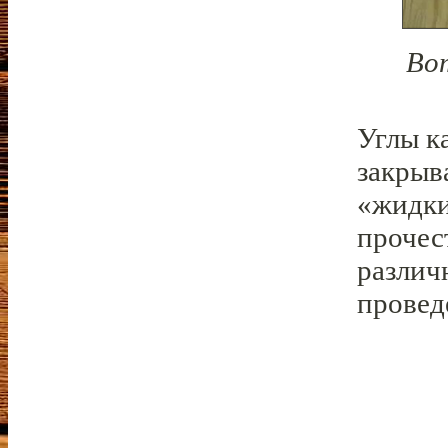
Во
Углы к
закрыв
«жидки
прочес
различ
провед