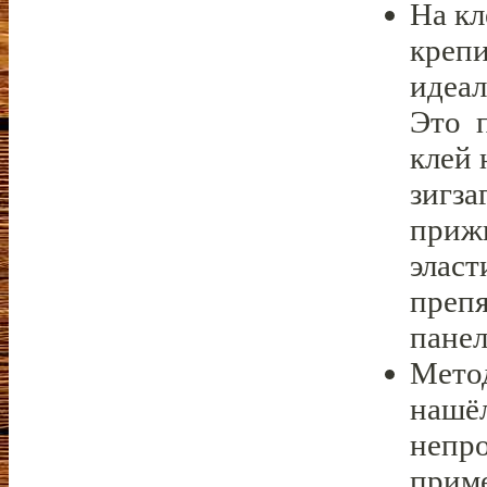
На кл
крепи
идеал
Это 
клей 
зигза
прижи
эласт
преп
панел
Метод
нашёл
непро
приме