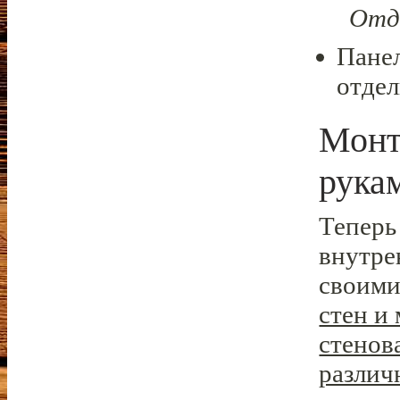
Отде
Панел
отдел
Монт
рука
Теперь
внутре
своими
стен и 
стенов
различ