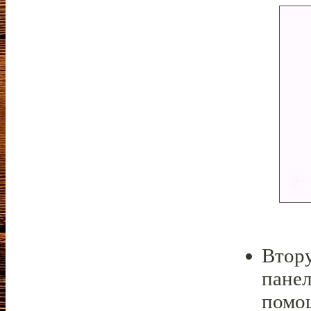
Втору
панел
помо