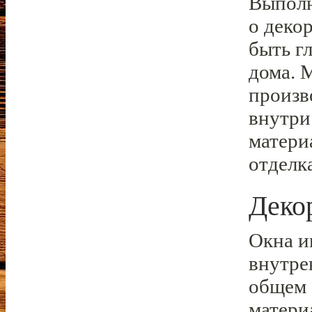
Выполн
о деко
быть г
дома. 
произв
внутри
матери
отделк
Деко
Окна и
внутре
общем 
матери