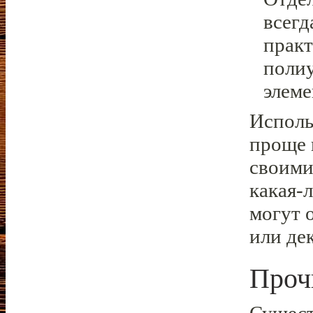
всегд
практ
поли
элеме
Исполь
проще 
своими
какая-
могут 
или де
Проч