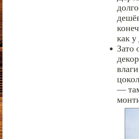
долго
дешё
конеч
как у
Зато 
декор
влаги
цокол
— та
монт