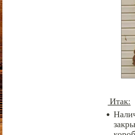
Итак:
Нали
закры
короб