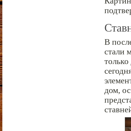
Картин
подтве
Став
В посл
стали 
только
сегодн
элемен
дом, о
предст
ставне