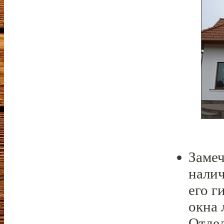
Замеч
налич
его г
окна 
Отдел