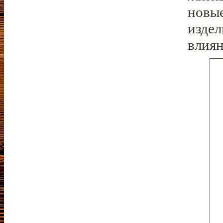
новые
издел
влиян