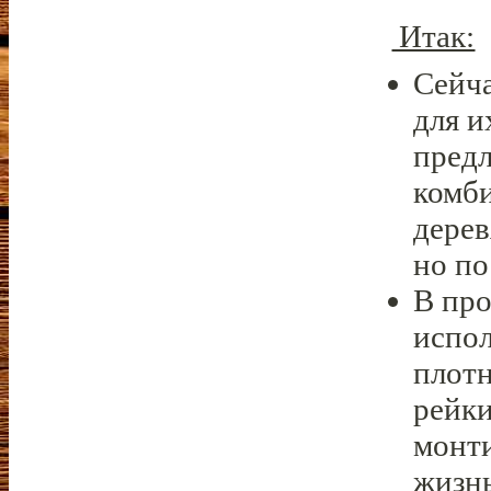
Итак:
Сейча
для и
предл
комб
дерев
но по
В про
испол
плот
рейки
монти
жизнь