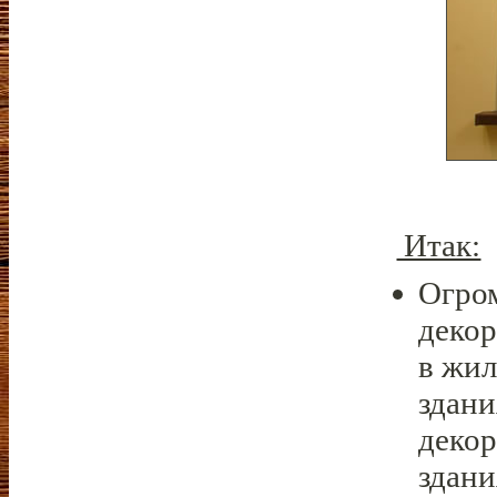
Итак:
Огро
декор
в жил
здани
декор
здани