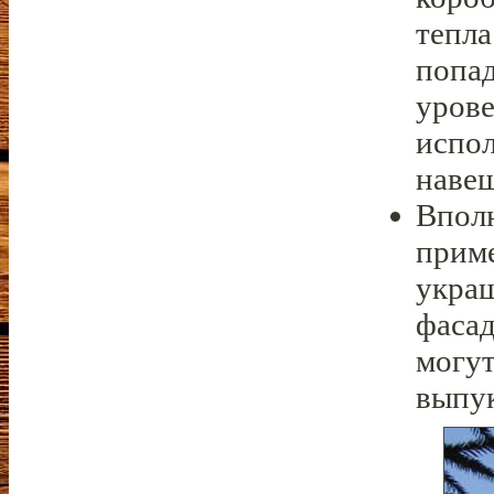
тепла
попад
уров
испол
наве
Вполн
приме
украш
фасад
могут
выпу