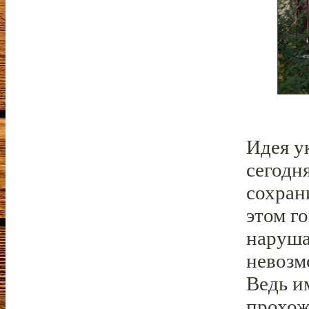
Идея у
сегодн
сохран
этом г
наруша
невозм
Ведь и
прохож