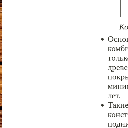
Ко
Основ
комб
тольк
древе
покры
миним
лет.
Такие
конст
подн