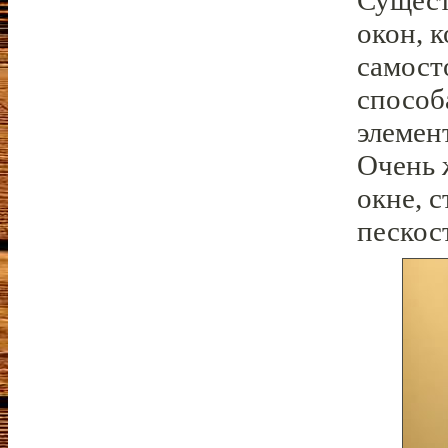
Сущест
окон, 
самост
способ
элемен
Очень 
окне, 
пескос