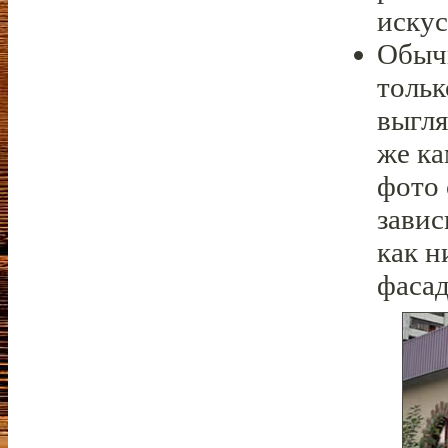
искус
Обыч
тольк
выгля
же ка
фото 
завис
как н
фасад