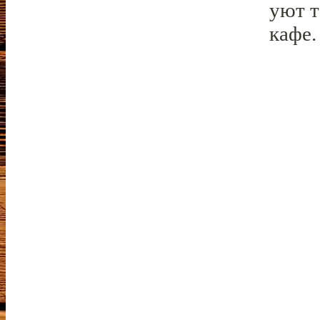
уют т
кафе.