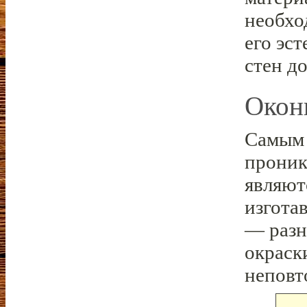
необхо
его эс
стен д
Окон
Самым 
проник
являют
изгота
— разн
окраск
неповт