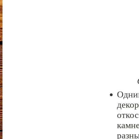
Одним
декор
отко
камне
разны