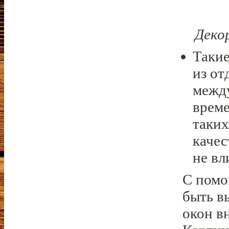
Деко
Такие
из от
между
време
таких
качес
не вл
С помо
быть в
окон в