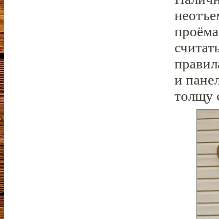
неотъе
проёма
считат
правил
и пане
толщу 