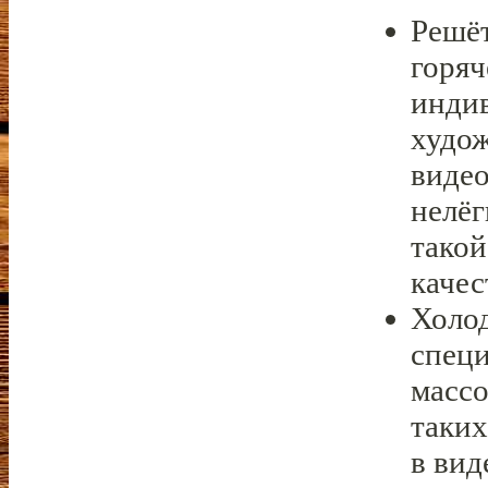
Решё
горяч
инди
худо
видео
нелёг
такой
качес
Холод
специ
массо
таких
в вид