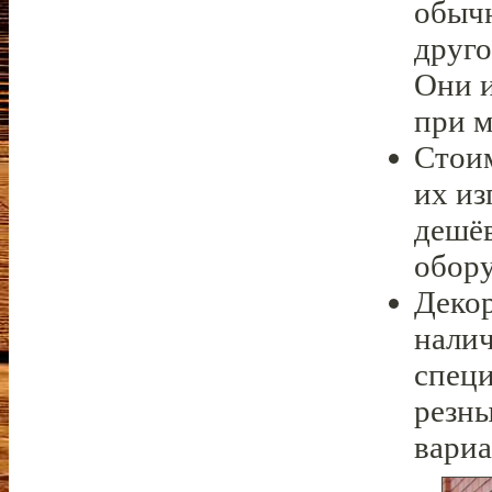
обычн
друго
Они 
при м
Стоим
их из
дешёв
обору
Декор
налич
специ
резн
вариа